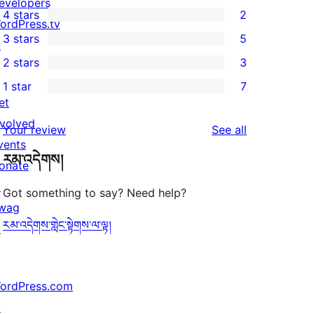
30
evelopers
4 stars
2
5-
ordPress.tv
2
3 stars
5
star
↗
4-
5
2 stars
3
reviews
star
3-
3
1 star
7
reviews
star
2-
7
et
reviews
star
1-
nvolved
reviews
Your review
See all
reviews
star
vents
རམ་འདེགས།
reviews
onate
↗
Got something to say? Need help?
wag
རམ་འདེགས་གླེང་སྟེགས་ལ་ལྟ།
↗
ordPress.com
↗