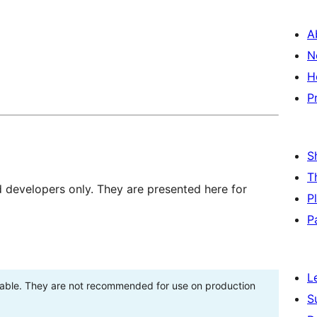
A
N
H
P
S
T
d developers only. They are presented here for
P
P
L
stable. They are not recommended for use on production
S