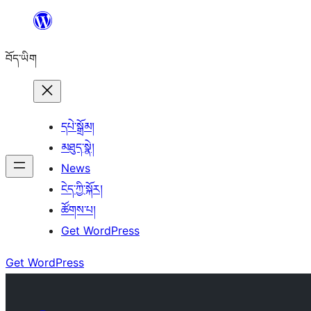
Skip
to
བོད་ཡིག
content
དཔེ་སྒྲོམ།
མཐུད་སྣེ།
News
ངེད་ཀྱི་སྐོར།
ཚོགས་པ།
Get WordPress
Get WordPress