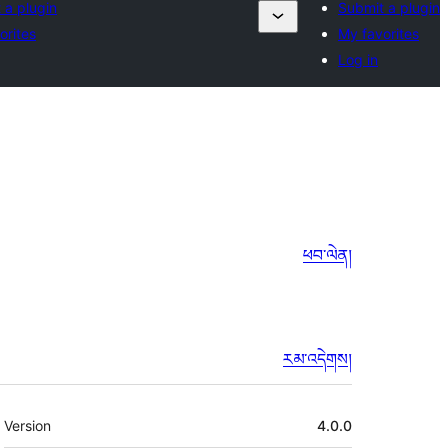
 a plugin
Submit a plugin
orites
My favorites
Log in
ཕབ་ལེན།
རམ་འདེགས།
ཟུར་
Version
4.0.0
བརྗོད།