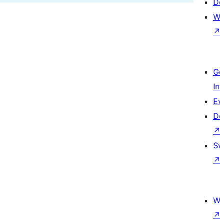
D
W
G
I
E
D
S
W