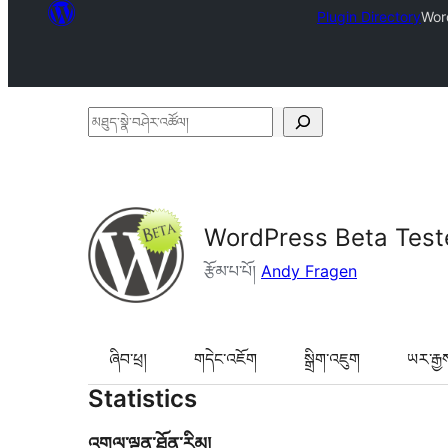
Plugin Directory
Wor
མཐུད་
སྣེ་
བཤེར་
འཚོལ།
WordPress Beta Test
རྩོམ་པ་པོ།
Andy Fragen
ཞིབ་ཕྲ།
གདེང་འཇོག
སྒྲིག་འཇུག
ཡར་རྒྱ
Statistics
འགུལ་ལྡན་ཐོན་རིམ།