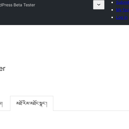
Submit
dPress Beta Tester
My fav
Log in
er
ས།
མཐོ་རིམ་མཐོང་སྣང་།