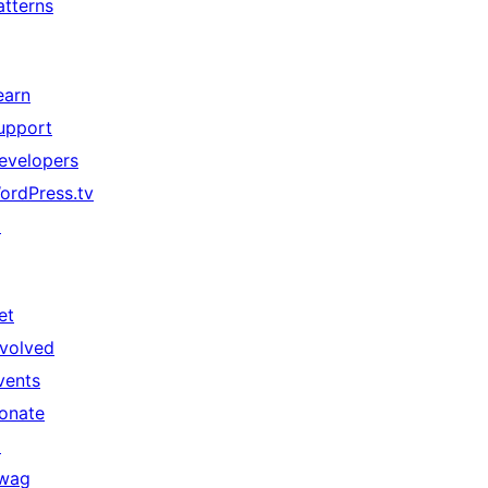
atterns
earn
upport
evelopers
ordPress.tv
↗
et
nvolved
vents
onate
↗
wag