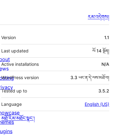
རམ་འདེགས།
ཟུར་
Version
1.1
བརྗོད།
Last updated
ལོ 14
སྔོན།
bout
Active installations
N/A
ews
osting
WordPress version
3.3 ཡང་ན་དེ་ལས་མཐོ་བ།
rivacy
Tested up to
3.5.2
Language
English (US)
howcase
མཐོ་རིམ་མཐོང་སྣང་།
hemes
lugins