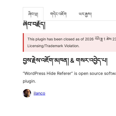
ཞིབ་ཕྲ།
གདེང་འཇོག
ཡར་རྒྱས།
ཞིབ་བརྗོད།
This plugin has been closed as of 2026 ལོའི་ཟླ 1 ཚེས 23 ཉ
Licensing/Trademark Violation.
བྱས་རྗེས་འཇོག་མཁན། & གསར་འབྱེད་པ།
“WordPress Hide Referer” is open source softwa
plugin.
བྱས་
ilanco
རྗེས་
འཇོག་