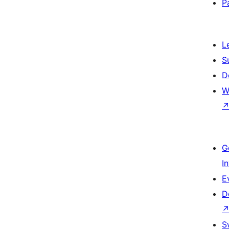
P
L
S
D
W
G
I
E
D
S