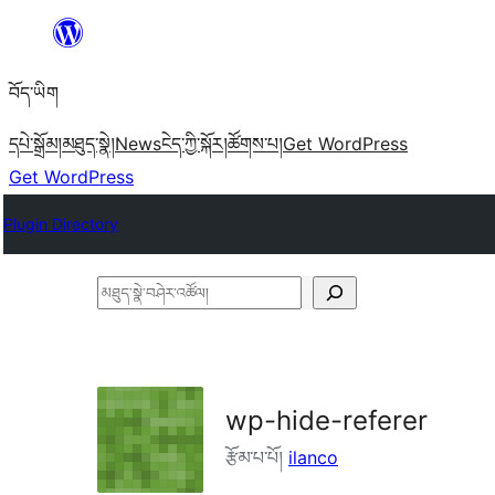
Skip
to
བོད་ཡིག
content
དཔེ་སྒྲོམ།
མཐུད་སྣེ།
News
ངེད་ཀྱི་སྐོར།
ཚོགས་པ།
Get WordPress
Get WordPress
Plugin Directory
མཐུད་
སྣེ་
བཤེར་
འཚོལ།
wp-hide-referer
རྩོམ་པ་པོ།
ilanco