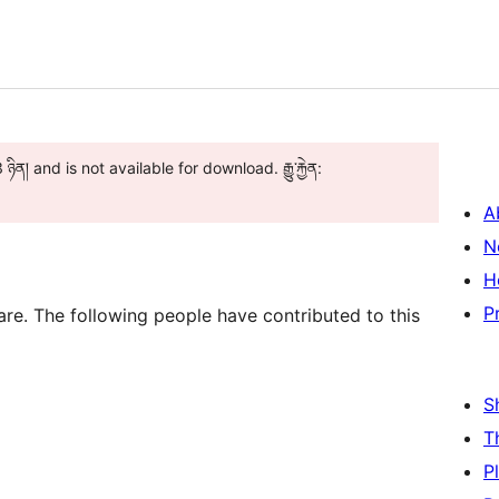
ིན། and is not available for download. རྒྱུ་རྐྱེན:
A
N
H
P
re. The following people have contributed to this
S
T
P