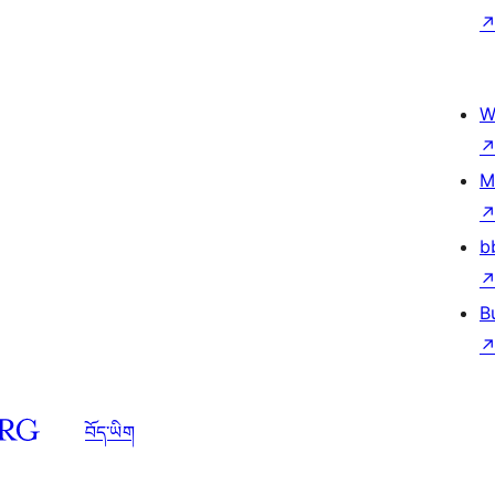
W
M
b
B
བོད་ཡིག