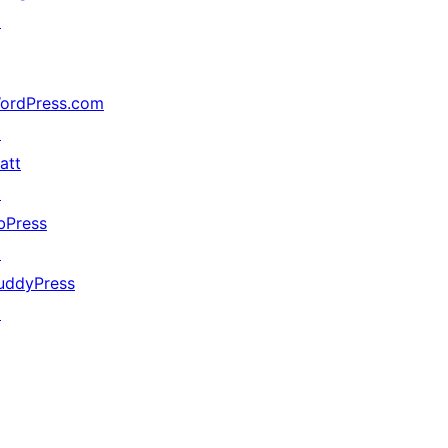
↗
ordPress.com
↗
att
↗
bPress
↗
uddyPress
↗