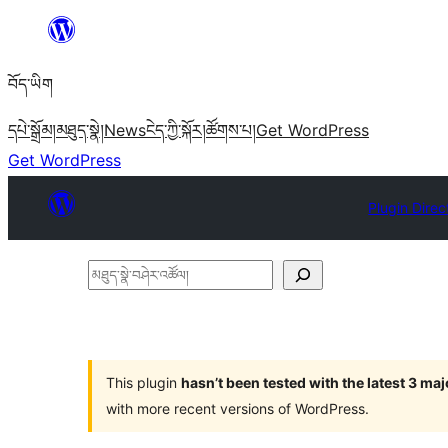
Skip
to
བོད་ཡིག
content
དཔེ་སྒྲོམ།
མཐུད་སྣེ།
News
ངེད་ཀྱི་སྐོར།
ཚོགས་པ།
Get WordPress
Get WordPress
Plugin Direc
མཐུད་
སྣེ་
བཤེར་
འཚོལ།
This plugin
hasn’t been tested with the latest 3 ma
with more recent versions of WordPress.