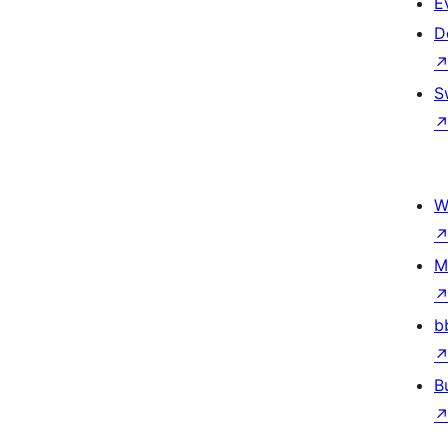
E
D
S
W
M
b
B