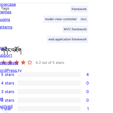
howcase
Tags
framework
hemes
lugins
model-view-controller
mvc
atterns
MVC framework
web application framework
earn
གདེང་འཇོག
upport
evelopers
4.2
out of 5 stars.
ordPress.tv
5 stars
4
4
↗
4 stars
0
5-
0
3 stars
0
star
4-
0
et
2 stars
0
reviews
star
3-
0
nvolved
1 star
1
reviews
star
2-
1