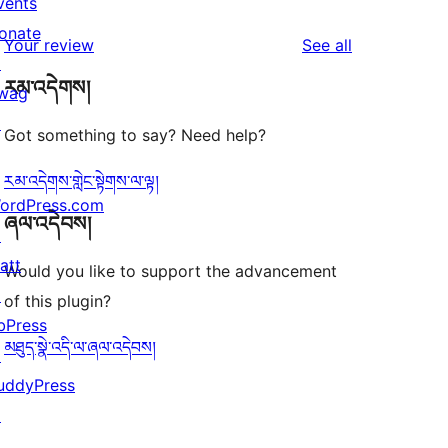
vents
reviews
star
1-
onate
reviews
Your review
See all
reviews
star
↗
རམ་འདེགས།
review
wag
↗
Got something to say? Need help?
རམ་འདེགས་གླེང་སྟེགས་ལ་ལྟ།
ordPress.com
ཞལ་འདེབས།
↗
att
Would you like to support the advancement
↗
of this plugin?
bPress
མཐུད་སྣེ་འདི་ལ་ཞལ་འདེབས།
↗
uddyPress
↗