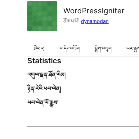
WordPressIgniter
རྩོམ་པ་པོ།
dynamodan
ཞིབ་ཕྲ།
གདེང་འཇོག
སྒྲིག་འཇུག
ཡར་རྒྱ
Statistics
འགུལ་ལྡན་ཐོན་རིམ།
ཉིན་རེའི་ཕབ་ལེན།
ཕབ་ལེན་ལོ་རྒྱུས།