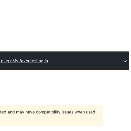
 plugin
My favorites
Log in
orted and may have compatibility issues when used