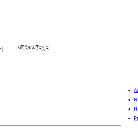
ས།
མཐོ་རིམ་མཐོང་སྣང་།
A
N
H
P