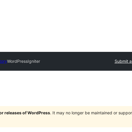
tory
WordPressIgniter
Submit a
jor releases of WordPress
. It may no longer be maintained or supp