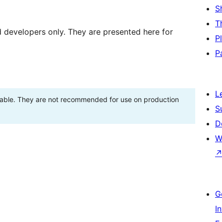
S
T
d developers only. They are presented here for
P
P
L
stable. They are not recommended for use on production
S
D
W
G
I