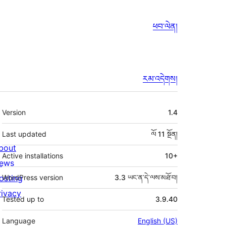
ཕབ་ལེན།
རམ་འདེགས།
ཟུར་
Version
1.4
བརྗོད།
Last updated
ལོ 11
སྔོན།
bout
Active installations
10+
ews
osting
WordPress version
3.3 ཡང་ན་དེ་ལས་མཐོ་བ།
rivacy
Tested up to
3.9.40
Language
English (US)