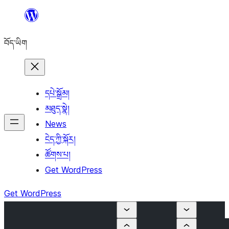
Skip
to
བོད་ཡིག
content
དཔེ་སྒྲོམ།
མཐུད་སྣེ།
News
ངེད་ཀྱི་སྐོར།
ཚོགས་པ།
Get WordPress
Get WordPress