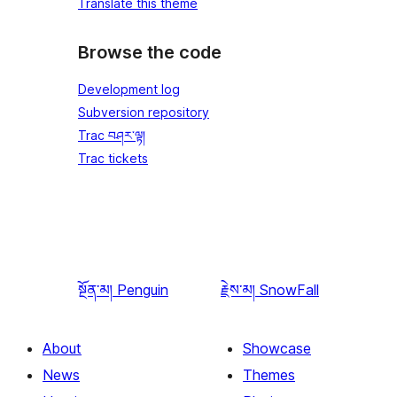
Translate this theme
Browse the code
Development log
Subversion repository
Trac བཤར་ལྟ།
Trac tickets
སྔོན་མ།
Penguin
རྗེས་མ།
SnowFall
About
Showcase
News
Themes