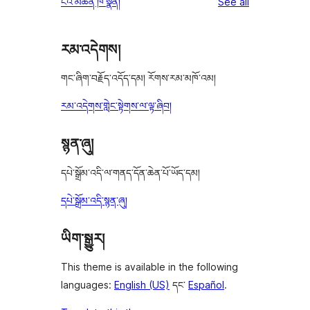
reviews
ངའི་མཆན་ཁ་སྣོན།
See all
reviews
star
reviews
རམ་འདེགས།
གང་ཞིག་བརྗོད་འདོད་དམ། རོགས་རམ་མཁོ་འམ།
རམ་འདེགས་གླེང་སྟེགས་ལ་ལྟ་ཞིབ།
སྙན་ཞུ།
དཔེ་སྒྲོམ་འདི་ལ་གནད་དོན་ཆེན་པོ་ཡོད་དམ།
དཔེ་སྒྲོམ་འདི་སྙན་ཞུ།
ཡིག་སྒྱུར།
This theme is available in the following
languages:
English (US)
དང་
Español
.