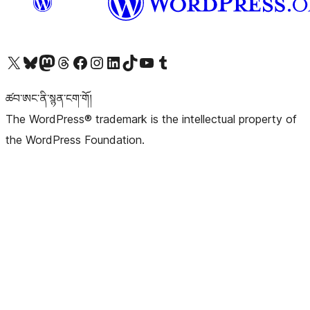
Visit our X (formerly Twitter) account
Visit our Bluesky account
Visit our Mastodon account
Visit our Threads account
Visit our Facebook page
Visit our Instagram account
Visit our LinkedIn account
Visit our TikTok account
Visit our YouTube channel
Visit our Tumblr account
ཚབ་ཨང་ནི་སྙན་ངག་གོ།
The WordPress® trademark is the intellectual property of
the WordPress Foundation.