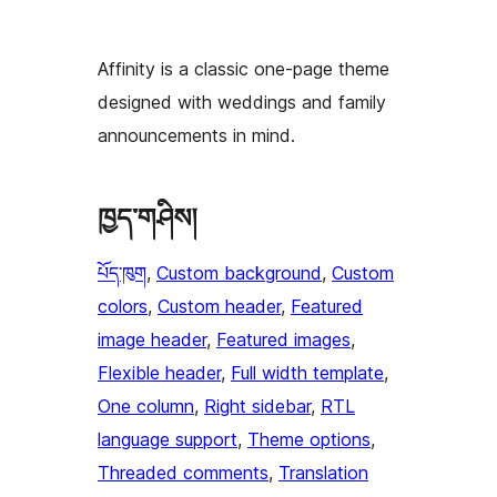
Affinity is a classic one-page theme
designed with weddings and family
announcements in mind.
ཁྱད་གཤིས།
པོད་ཁུག
, 
Custom background
, 
Custom
colors
, 
Custom header
, 
Featured
image header
, 
Featured images
, 
Flexible header
, 
Full width template
, 
One column
, 
Right sidebar
, 
RTL
language support
, 
Theme options
, 
Threaded comments
, 
Translation