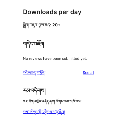
Downloads per day
སྒྲིག་འཇུག་བྱས་ཚད:
20+
གདེང་འཇོག
No reviews have been submitted yet.
reviews
ངའི་མཆན་ཁ་སྣོན།
See all
རམ་འདེགས།
གང་ཞིག་བརྗོད་འདོད་དམ། རོགས་རམ་མཁོ་འམ།
རམ་འདེགས་གླེང་སྟེགས་ལ་ལྟ་ཞིབ།