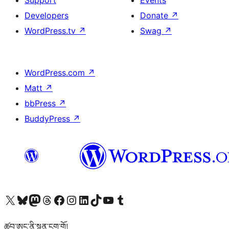
Support
Events
Developers
Donate
↗
WordPress.tv
↗
Swag
↗
WordPress.com
↗
Matt
↗
bbPress
↗
BuddyPress
↗
Visit our X (formerly Twitter) account
Visit our Bluesky account
Visit our Mastodon account
Visit our Threads account
Visit our Facebook page
Visit our Instagram account
Visit our LinkedIn account
Visit our TikTok account
Visit our YouTube channel
Visit our Tumblr account
ཚབ་ཨང་ནི་སྙན་ངག་གོ།