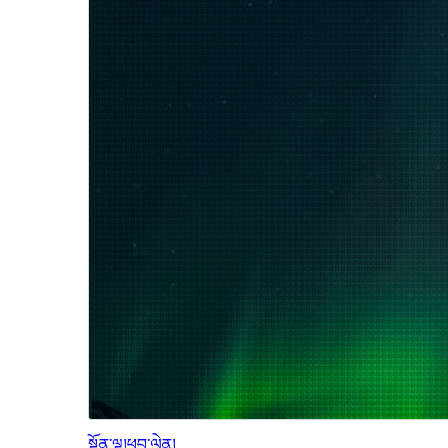
སྔོན་ལྟ།
ཕབ་ལེན།