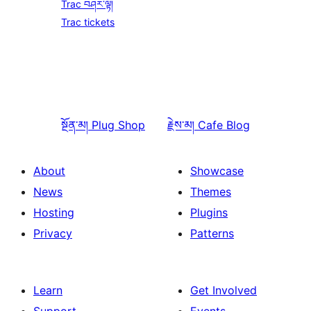
Trac བཤར་ལྟ།
Trac tickets
སྔོན་མ།
Plug Shop
རྗེས་མ།
Cafe Blog
About
Showcase
News
Themes
Hosting
Plugins
Privacy
Patterns
Learn
Get Involved