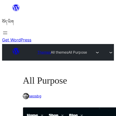
Skip
to
བོད་ཡིག
content
Get WordPress
Themes
All themes
All Purpose
All Purpose
seosbg