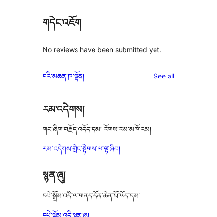
གདེང་འཇོག
No reviews have been submitted yet.
reviews
ངའི་མཆན་ཁ་སྣོན།
See all
རམ་འདེགས།
གང་ཞིག་བརྗོད་འདོད་དམ། རོགས་རམ་མཁོ་འམ།
རམ་འདེགས་གླེང་སྟེགས་ལ་ལྟ་ཞིབ།
སྙན་ཞུ།
དཔེ་སྒྲོམ་འདི་ལ་གནད་དོན་ཆེན་པོ་ཡོད་དམ།
དཔེ་སྒྲོམ་འདི་སྙན་ཞུ།