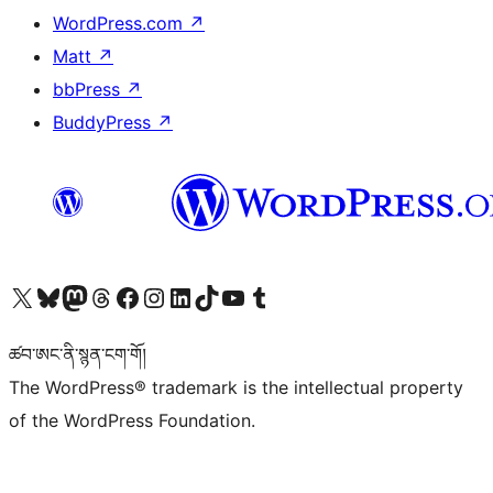
WordPress.com
↗
Matt
↗
bbPress
↗
BuddyPress
↗
Visit our X (formerly Twitter) account
Visit our Bluesky account
Visit our Mastodon account
Visit our Threads account
Visit our Facebook page
Visit our Instagram account
Visit our LinkedIn account
Visit our TikTok account
Visit our YouTube channel
Visit our Tumblr account
ཚབ་ཨང་ནི་སྙན་ངག་གོ།
The WordPress® trademark is the intellectual property
of the WordPress Foundation.