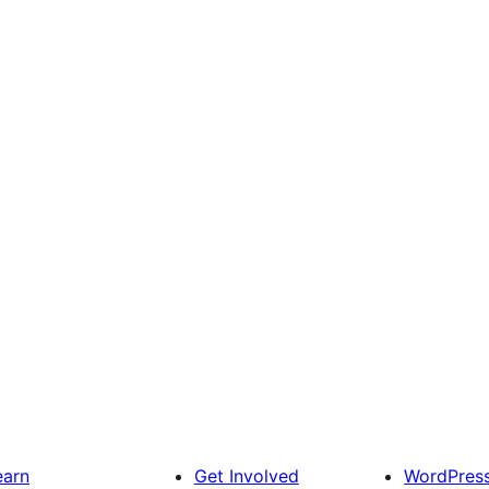
earn
Get Involved
WordPres