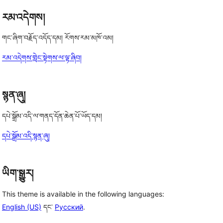
རམ་འདེགས།
གང་ཞིག་བརྗོད་འདོད་དམ། རོགས་རམ་མཁོ་འམ།
རམ་འདེགས་གླེང་སྟེགས་ལ་ལྟ་ཞིབ།
སྙན་ཞུ།
དཔེ་སྒྲོམ་འདི་ལ་གནད་དོན་ཆེན་པོ་ཡོད་དམ།
དཔེ་སྒྲོམ་འདི་སྙན་ཞུ།
ཡིག་སྒྱུར།
This theme is available in the following languages:
English (US)
དང་
Русский
.