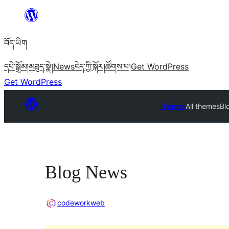
Skip
to
བོད་ཡིག
content
དཔེ་སྒྲོམ།
མཐུད་སྣེ།
News
ངེད་ཀྱི་སྐོར།
ཚོགས་པ།
Get WordPress
Get WordPress
Themes
All themes
Bl
Blog News
codeworkweb