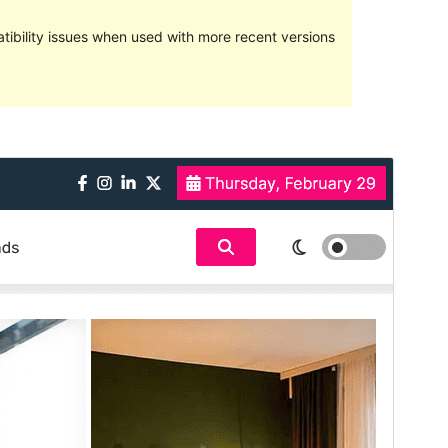
ibility issues when used with more recent versions
Commercial theme
This theme is free but offers additional paid
commercial upgrades or support.
View support
སྔོན་ལྟ།
ཕབ་ལེན།
འདི་ནི
Xews Lite
ཡི་བུ་རྒྱུད་དཔེ་སྒྲོམ་ཡིན།
ཐོན་རིམ།
1.0.2
Last updated
2024 ལོའི་ཟླ 4 ཚེས 23 ཉིན།
Active installations
80+