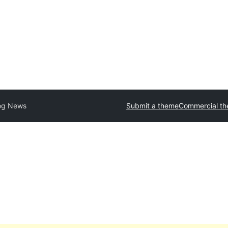
og News
Submit a theme
Commercial t