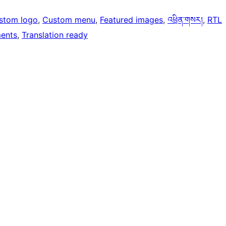
stom logo
, 
Custom menu
, 
Featured images
, 
འཕྲིན་གསར།
, 
RTL
ents
, 
Translation ready