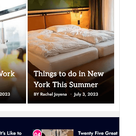
PHP version
7.4
Theme homepage