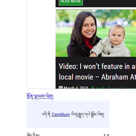
སྔོན་ལྟ།
ཕབ་ལེན།
འདི་ནི
Centilium
ཡི་བུ་རྒྱུད་དཔེ་སྒྲོམ་ཡིན།
ཐོན་རིམ།
1.4