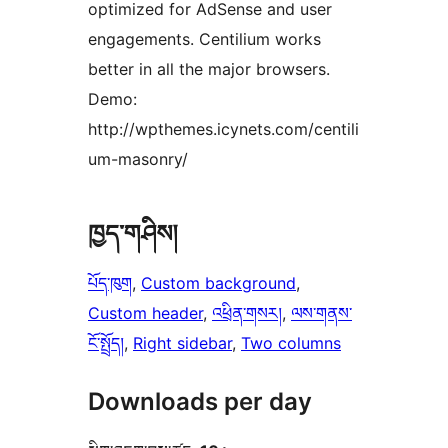
optimized for AdSense and user
engagements. Centilium works
better in all the major browsers.
Demo:
http://wpthemes.icynets.com/centili
um-masonry/
ཁྱད་གཤིས།
པོད་ཁུག
, 
Custom background
, 
Custom header
, 
འཕྲིན་གསར།
, 
ལས་གནས་
ངོ་སྤྲོད།
, 
Right sidebar
, 
Two columns
Downloads per day