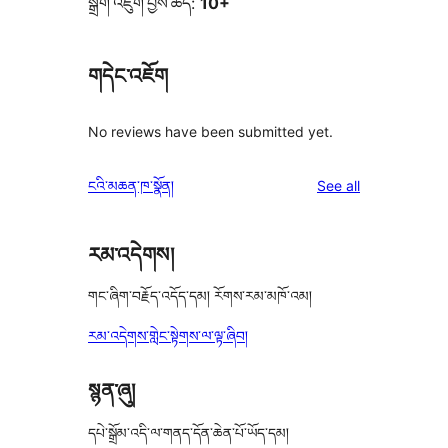
སྒྲིག་འཇུག་བྱས་ཚད:
10+
གདེང་འཇོག
No reviews have been submitted yet.
reviews
ངའི་མཆན་ཁ་སྣོན།
See all
རམ་འདེགས།
གང་ཞིག་བརྗོད་འདོད་དམ། རོགས་རམ་མཁོ་འམ།
རམ་འདེགས་གླེང་སྟེགས་ལ་ལྟ་ཞིབ།
སྙན་ཞུ།
དཔེ་སྒྲོམ་འདི་ལ་གནད་དོན་ཆེན་པོ་ཡོད་དམ།