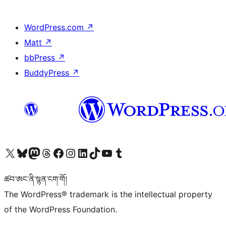
WordPress.com
↗
Matt
↗
bbPress
↗
BuddyPress
↗
Visit our X (formerly Twitter) account
Visit our Bluesky account
Visit our Mastodon account
Visit our Threads account
Visit our Facebook page
Visit our Instagram account
Visit our LinkedIn account
Visit our TikTok account
Visit our YouTube channel
Visit our Tumblr account
ཚབ་ཨང་ནི་སྙན་ངག་གོ།
The WordPress® trademark is the intellectual property
of the WordPress Foundation.