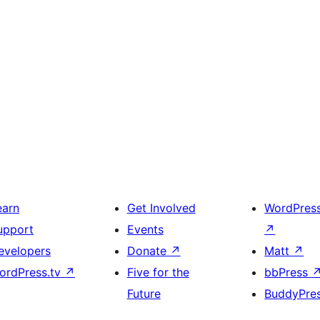
earn
Get Involved
WordPres
upport
Events
↗
evelopers
Donate
↗
Matt
↗
ordPress.tv
↗
Five for the
bbPress
Future
BuddyPre