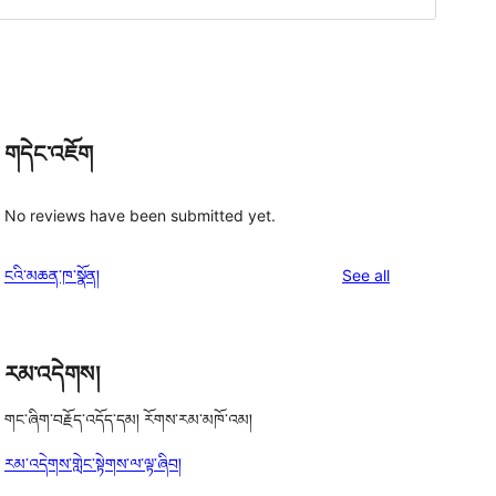
གདེང་འཇོག
No reviews have been submitted yet.
reviews
ངའི་མཆན་ཁ་སྣོན།
See all
རམ་འདེགས།
གང་ཞིག་བརྗོད་འདོད་དམ། རོགས་རམ་མཁོ་འམ།
རམ་འདེགས་གླེང་སྟེགས་ལ་ལྟ་ཞིབ།