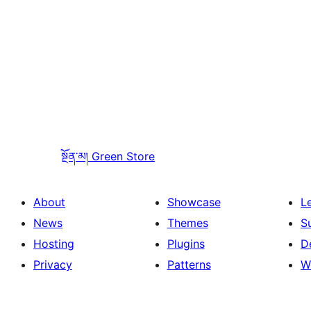
སྔོན་མ།
Green Store
About
Showcase
L
News
Themes
S
Hosting
Plugins
D
Privacy
Patterns
W