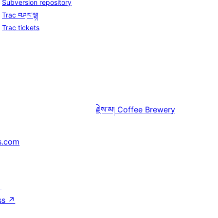
Subversion repository
Trac བཤར་ལྟ།
Trac tickets
རྗེས་མ།
Coffee Brewery
s.com
↗
ss
↗