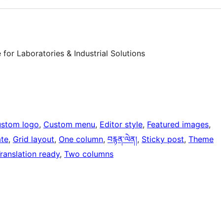
for Laboratories & Industrial Solutions
stom logo
, 
Custom menu
, 
Editor style
, 
Featured images
, 
ate
, 
Grid layout
, 
One column
, 
བརྙན་ལེན།
, 
Sticky post
, 
Theme
ranslation ready
, 
Two columns