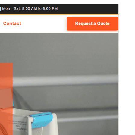
སྔོན་ལྟ།
ཕབ་ལེན།
ཐོན་རིམ།
1.0.9
Last updated
2026 ལོའི་ཟླ 4 ཚེས 1 ཉིན།
Active installations
10+
PHP version
7.0
Theme homepage