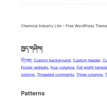
Chemical Industry Lite – Free WordPress Theme 
ཁྱད་གཤིས།
པོད་ཁུག
, 
Custom background
, 
Custom header
, 
Cu
Footer widgets
, 
Four columns
, 
Full width templ
options
, 
Threaded comments
, 
Three columns
, 
T
Patterns