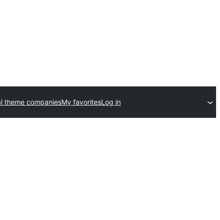
l theme companies
My favorites
Log in