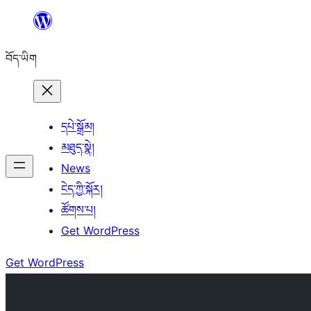
Skip
to
བོད་ཡིག
content
དཔེ་སྒྲོམ།
མཐུད་སྣེ།
News
ངེད་ཀྱི་སྐོར།
ཚོགས་པ།
Get WordPress
Get WordPress