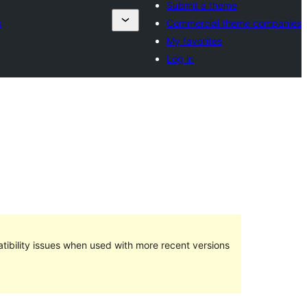
Submit a theme
s
Commercial theme companies
My favorites
Log in
ibility issues when used with more recent versions