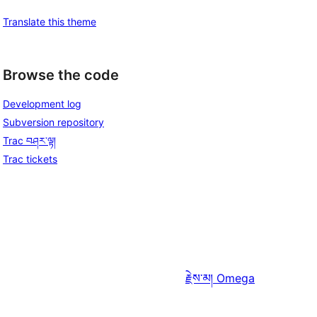
Translate this theme
Browse the code
Development log
Subversion repository
Trac བཤར་ལྟ།
Trac tickets
རྗེས་མ།
Omega