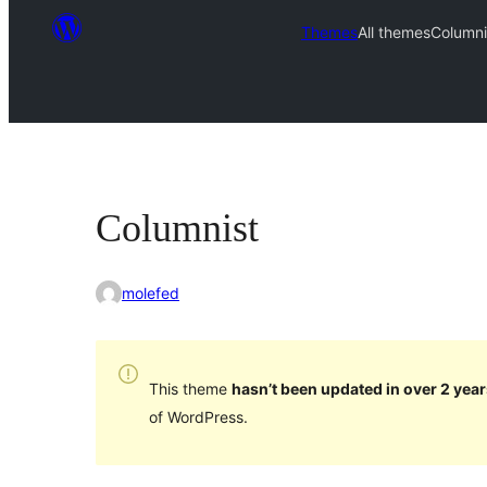
Themes
All themes
Columni
Columnist
molefed
This theme
hasn’t been updated in over 2 year
of WordPress.