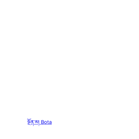
སྔོན་མ།
Bota