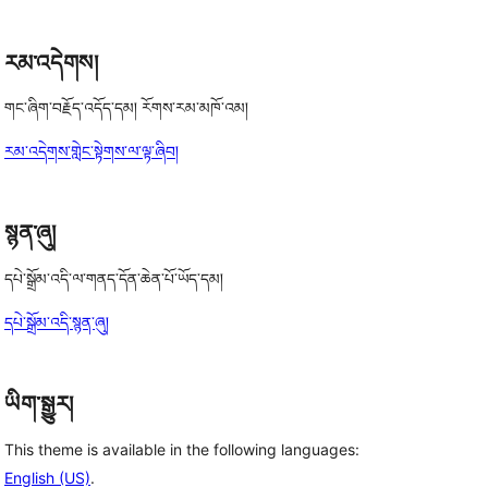
reviews
རམ་འདེགས།
གང་ཞིག་བརྗོད་འདོད་དམ། རོགས་རམ་མཁོ་འམ།
རམ་འདེགས་གླེང་སྟེགས་ལ་ལྟ་ཞིབ།
སྙན་ཞུ།
དཔེ་སྒྲོམ་འདི་ལ་གནད་དོན་ཆེན་པོ་ཡོད་དམ།
དཔེ་སྒྲོམ་འདི་སྙན་ཞུ།
ཡིག་སྒྱུར།
This theme is available in the following languages:
English (US)
.