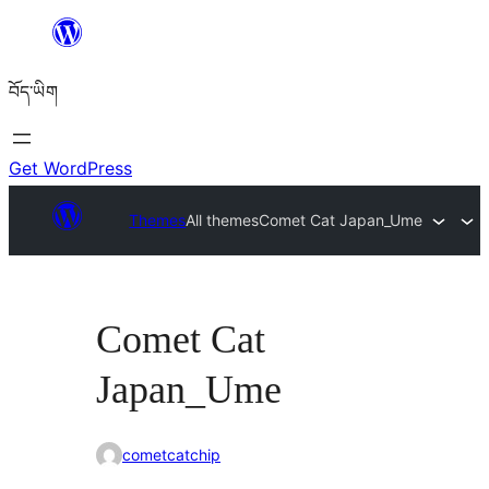
Skip
to
བོད་ཡིག
content
Get WordPress
Themes
All themes
Comet Cat Japan_Ume
Comet Cat
Japan_Ume
cometcatchip