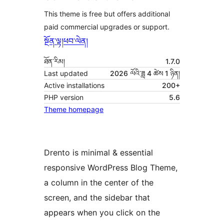
This theme is free but offers additional
paid commercial upgrades or support.
སྔོན་ལྟ།
ཕབ་ལེན།
ཐོན་རིམ།
1.7.0
Last updated
2026 ལོའི་ཟླ 4 ཚེས 1 ཉིན།
Active installations
200+
PHP version
5.6
Theme homepage
Drento is minimal & essential
responsive WordPress Blog Theme,
a column in the center of the
screen, and the sidebar that
appears when you click on the