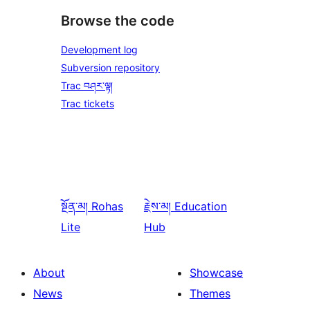
Browse the code
Development log
Subversion repository
Trac བཤར་ལྟ།
Trac tickets
སྔོན་མ།
Rohas
རྗེས་མ།
Education
Lite
Hub
About
Showcase
News
Themes