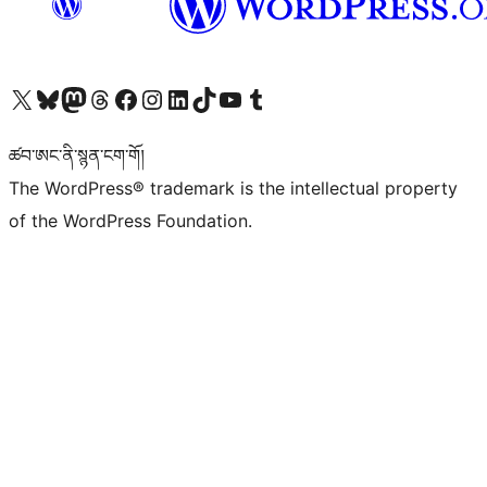
Visit our X (formerly Twitter) account
Visit our Bluesky account
Visit our Mastodon account
Visit our Threads account
Visit our Facebook page
Visit our Instagram account
Visit our LinkedIn account
Visit our TikTok account
Visit our YouTube channel
Visit our Tumblr account
ཚབ་ཨང་ནི་སྙན་ངག་གོ།
The WordPress® trademark is the intellectual property
of the WordPress Foundation.