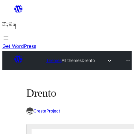
Skip
to
བོད་ཡིག
content
Get WordPress
Themes
All themes
Drento
Drento
CrestaProject