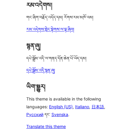
རམ་འདེགས།
གང་ཞིག་བརྗོད་འདོད་དམ། རོགས་རམ་མཁོ་འམ།
རམ་འདེགས་གླེང་སྟེགས་ལ་ལྟ་ཞིབ།
སྙན་ཞུ།
དཔེ་སྒྲོམ་འདི་ལ་གནད་དོན་ཆེན་པོ་ཡོད་དམ།
དཔེ་སྒྲོམ་འདི་སྙན་ཞུ།
ཡིག་སྒྱུར།
This theme is available in the following
languages:
English (US)
,
Italiano
,
日本語
,
Русский
དང་
Svenska
.
Translate this theme