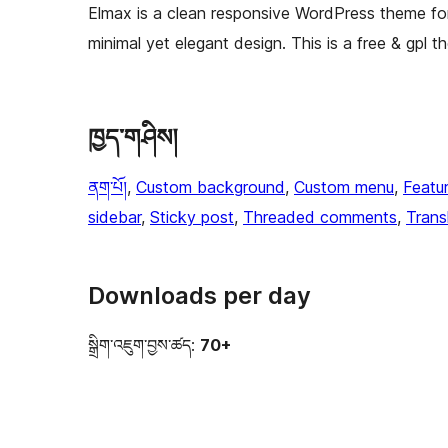
Elmax is a clean responsive WordPress theme for 
minimal yet elegant design. This is a free & gpl 
ཁྱད་གཤིས།
ནག་པོ།
, 
Custom background
, 
Custom menu
, 
Featu
sidebar
, 
Sticky post
, 
Threaded comments
, 
Trans
Downloads per day
སྒྲིག་འཇུག་བྱས་ཚད:
70+