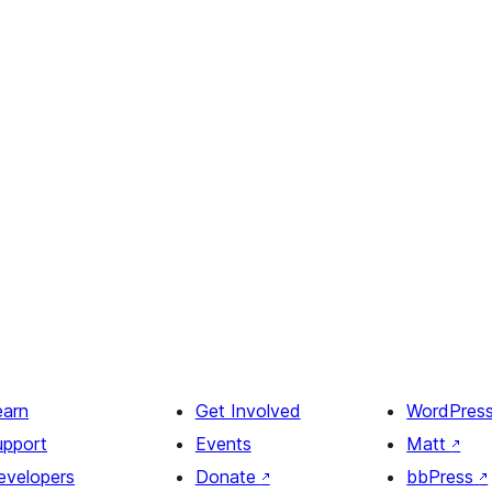
earn
Get Involved
WordPres
upport
Events
Matt
↗
evelopers
Donate
↗
bbPress
↗