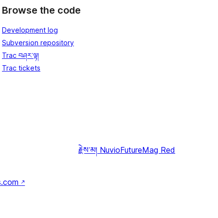
Browse the code
Development log
Subversion repository
Trac བཤར་ལྟ།
Trac tickets
རྗེས་མ།
NuvioFutureMag Red
s.com
↗