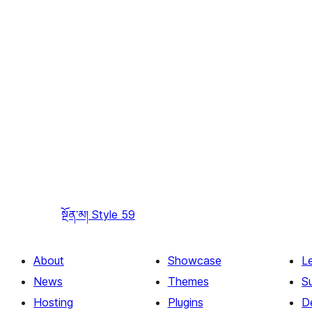
སྔོན་མ།
Style 59
About
Showcase
L
News
Themes
S
Hosting
Plugins
D