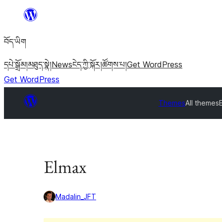
Skip
to
བོད་ཡིག
content
དཔེ་སྒྲོམ།
མཐུད་སྣེ།
News
ངེད་ཀྱི་སྐོར།
ཚོགས་པ།
Get WordPress
Get WordPress
Themes
All themes
Elmax
Madalin_JFT