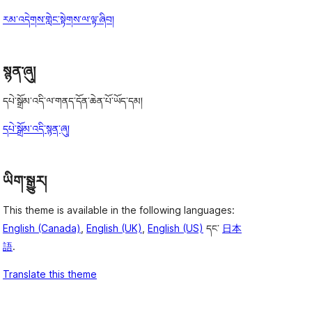
རམ་འདེགས་གླེང་སྟེགས་ལ་ལྟ་ཞིབ།
སྙན་ཞུ།
དཔེ་སྒྲོམ་འདི་ལ་གནད་དོན་ཆེན་པོ་ཡོད་དམ།
དཔེ་སྒྲོམ་འདི་སྙན་ཞུ།
ཡིག་སྒྱུར།
This theme is available in the following languages:
English (Canada)
,
English (UK)
,
English (US)
དང་
日本
語
.
Translate this theme