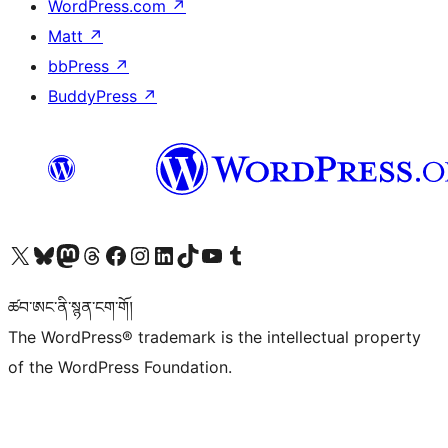
WordPress.com
↗
Matt
↗
bbPress
↗
BuddyPress
↗
Visit our X (formerly Twitter) account
Visit our Bluesky account
Visit our Mastodon account
Visit our Threads account
Visit our Facebook page
Visit our Instagram account
Visit our LinkedIn account
Visit our TikTok account
Visit our YouTube channel
Visit our Tumblr account
ཚབ་ཨང་ནི་སྙན་ངག་གོ།
The WordPress® trademark is the intellectual property
of the WordPress Foundation.