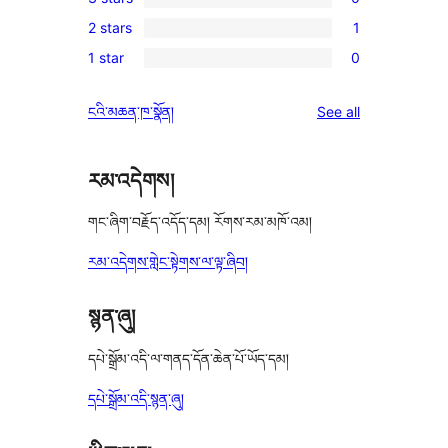
star
4-
0
reviews
2 stars
1
star
3-
1
reviews
1 star
0
star
2-
0
reviews
star
1-
reviews
ངའི་མཆན་ཁ་སྣོན།
See all
review
star
reviews
རམ་འདེགས།
གང་ཞིག་བརྗོད་འདོད་དམ། རོགས་རམ་མཁོ་འམ།
རམ་འདེགས་གླེང་སྟེགས་ལ་ལྟ་ཞིབ།
སྙན་ཞུ།
དཔེ་སྒྲོམ་འདི་ལ་གནད་དོན་ཆེན་པོ་ཡོད་དམ།
དཔེ་སྒྲོམ་འདི་སྙན་ཞུ།