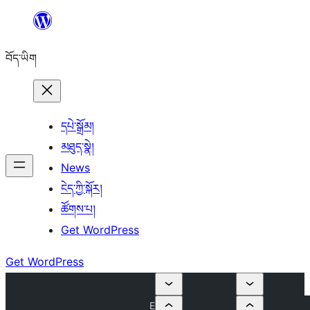
Skip
to
བོད་ཡིག
content
དཔེ་སྒྲོམ།
མཐུད་སྣེ།
News
ངེད་ཀྱི་སྐོར།
ཚོགས་པ།
Get WordPress
Get WordPress
E