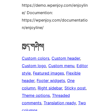
https://demo.wpenjoy.com/enjoylin
e/ Documention:
https://wpenjoy.com/documentatio
n/enjoyline/
ཁྱད་གཤིས།
Custom colors
, 
Custom header
, 
Custom logo
, 
Custom menu
, 
Editor
style
, 
Featured images
, 
Flexible
header
, 
Footer widgets
, 
One
column
, 
Right sidebar
, 
Sticky post
, 
Theme options
, 
Threaded
comments
, 
Translation ready
, 
Two
columns