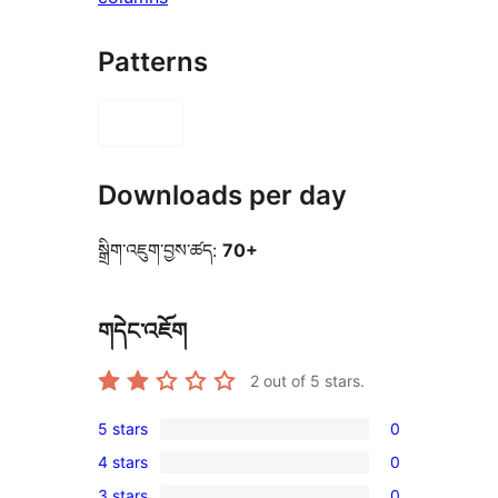
Patterns
Downloads per day
སྒྲིག་འཇུག་བྱས་ཚད:
70+
གདེང་འཇོག
2
out of 5 stars.
5 stars
0
0
4 stars
0
5-
0
3 stars
0