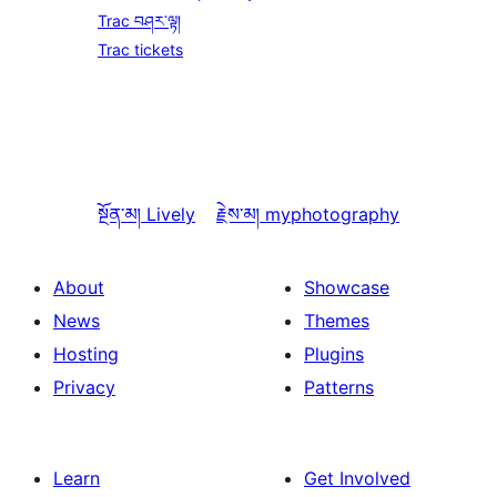
Trac བཤར་ལྟ།
Trac tickets
སྔོན་མ།
Lively
རྗེས་མ།
myphotography
About
Showcase
News
Themes
Hosting
Plugins
Privacy
Patterns
Learn
Get Involved