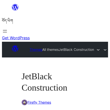
Skip
to
བོད་ཡིག
content
Get WordPress
Themes
All themes
JetBlack Construction
JetBlack
Construction
Firefly Themes