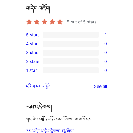
གདེང་འཇོག
5
out of 5 stars.
5 stars
1
1
4 stars
0
5-
0
3 stars
0
star
4-
0
review
2 stars
0
star
3-
0
reviews
1 star
0
star
2-
0
reviews
star
1-
reviews
ངའི་མཆན་ཁ་སྣོན།
See all
reviews
star
reviews
རམ་འདེགས།
གང་ཞིག་བརྗོད་འདོད་དམ། རོགས་རམ་མཁོ་འམ།
རམ་འདེགས་གླེང་སྟེགས་ལ་ལྟ་ཞིབ།