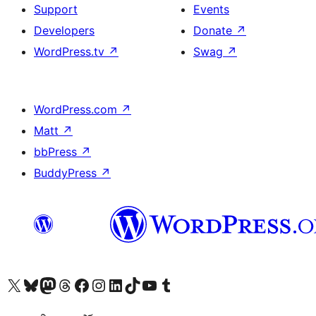
Support
Events
Developers
Donate
↗
WordPress.tv
↗
Swag
↗
WordPress.com
↗
Matt
↗
bbPress
↗
BuddyPress
↗
Visit our X (formerly Twitter) account
Visit our Bluesky account
Visit our Mastodon account
Visit our Threads account
Visit our Facebook page
Visit our Instagram account
Visit our LinkedIn account
Visit our TikTok account
Visit our YouTube channel
Visit our Tumblr account