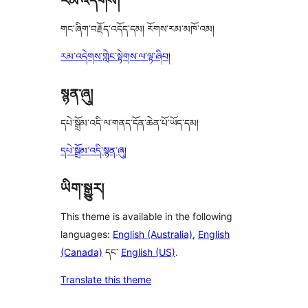
རམ་འདེགས།
གང་ཞིག་བརྗོད་འདོད་དམ། རོགས་རམ་མཁོ་འམ།
རམ་འདེགས་གླེང་སྟེགས་ལ་ལྟ་ཞིབ།
སྙན་ཞུ།
དཔེ་སྒྲོམ་འདི་ལ་གནད་དོན་ཆེན་པོ་ཡོད་དམ།
དཔེ་སྒྲོམ་འདི་སྙན་ཞུ།
ཡིག་སྒྱུར།
This theme is available in the following
languages:
English (Australia)
,
English
(Canada)
དང་
English (US)
.
Translate this theme