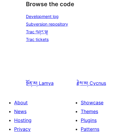
Browse the code
Development log
Subversion repository
Trac བཤར་ལྟ།
Trac tickets
སྔོན་མ།
Lamya
རྗེས་མ།
Cycnus
About
Showcase
News
Themes
Hosting
Plugins
Privacy
Patterns