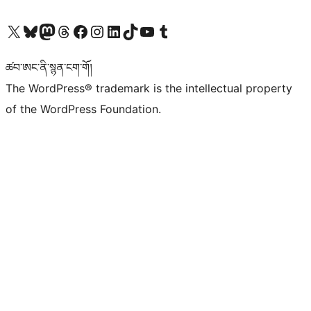
Visit our X (formerly Twitter) account
Visit our Bluesky account
Visit our Mastodon account
Visit our Threads account
Visit our Facebook page
Visit our Instagram account
Visit our LinkedIn account
Visit our TikTok account
Visit our YouTube channel
Visit our Tumblr account
ཚབ་ཨང་ནི་སྙན་ངག་གོ།
The WordPress® trademark is the intellectual property
of the WordPress Foundation.