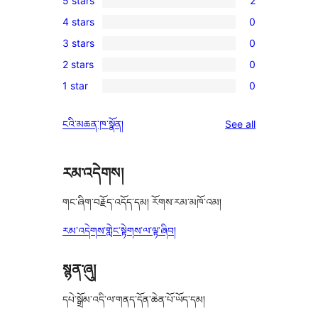
5 stars
2
2
4 stars
0
5-
0
3 stars
0
star
4-
0
reviews
2 stars
0
star
3-
0
reviews
1 star
0
star
2-
0
reviews
star
1-
reviews
ངའི་མཆན་ཁ་སྣོན།
See all
reviews
star
reviews
རམ་འདེགས།
གང་ཞིག་བརྗོད་འདོད་དམ། རོགས་རམ་མཁོ་འམ།
རམ་འདེགས་གླེང་སྟེགས་ལ་ལྟ་ཞིབ།
སྙན་ཞུ།
དཔེ་སྒྲོམ་འདི་ལ་གནད་དོན་ཆེན་པོ་ཡོད་དམ།