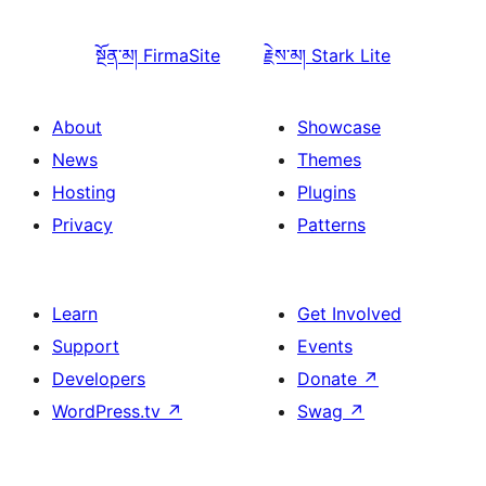
སྔོན་མ།
FirmaSite
རྗེས་མ།
Stark Lite
About
Showcase
News
Themes
Hosting
Plugins
Privacy
Patterns
Learn
Get Involved
Support
Events
Developers
Donate
↗
WordPress.tv
↗
Swag
↗