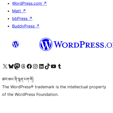
WordPress.com
↗
Matt
↗
bbPress
↗
BuddyPress
↗
Visit our X (formerly Twitter) account
Visit our Bluesky account
Visit our Mastodon account
Visit our Threads account
Visit our Facebook page
Visit our Instagram account
Visit our LinkedIn account
Visit our TikTok account
Visit our YouTube channel
Visit our Tumblr account
ཚབ་ཨང་ནི་སྙན་ངག་གོ།
The WordPress® trademark is the intellectual property
of the WordPress Foundation.