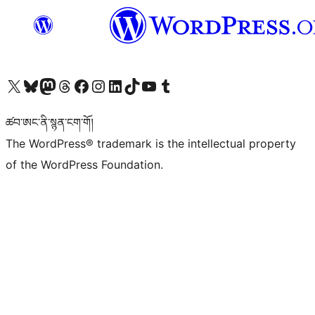
Visit our X (formerly Twitter) account
Visit our Bluesky account
Visit our Mastodon account
Visit our Threads account
Visit our Facebook page
Visit our Instagram account
Visit our LinkedIn account
Visit our TikTok account
Visit our YouTube channel
Visit our Tumblr account
ཚབ་ཨང་ནི་སྙན་ངག་གོ།
The WordPress® trademark is the intellectual property
of the WordPress Foundation.