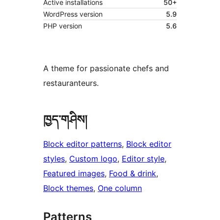
Active installations
50+
WordPress version
5.9
PHP version
5.6
A theme for passionate chefs and
restauranteurs.
ཁྱད་གཤིས།
Block editor patterns
, 
Block editor
styles
, 
Custom logo
, 
Editor style
, 
Featured images
, 
Food & drink
, 
Block themes
, 
One column
Patterns