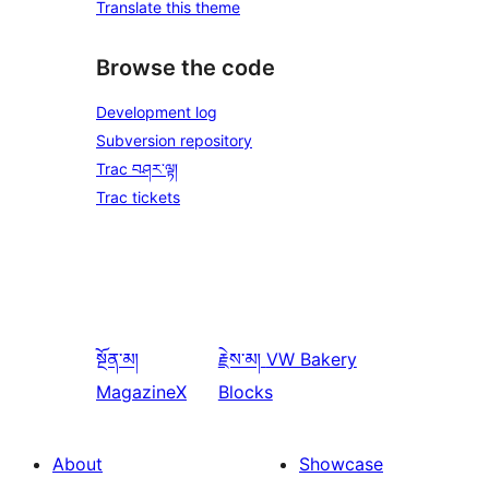
Translate this theme
Browse the code
Development log
Subversion repository
Trac བཤར་ལྟ།
Trac tickets
སྔོན་མ།
རྗེས་མ།
VW Bakery
MagazineX
Blocks
About
Showcase