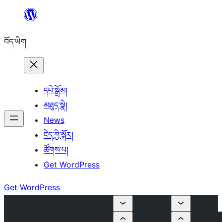
Skip
to
བོད་ཡིག
content
དཔེ་སྒྲོམ།
མཐུད་སྣེ།
News
ངེད་ཀྱི་སྐོར།
ཚོགས་པ།
Get WordPress
Get WordPress