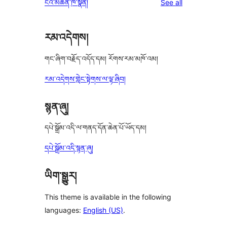
reviews
ངའི་མཆན་ཁ་སྣོན།
See all
རམ་འདེགས།
གང་ཞིག་བརྗོད་འདོད་དམ། རོགས་རམ་མཁོ་འམ།
རམ་འདེགས་གླེང་སྟེགས་ལ་ལྟ་ཞིབ།
སྙན་ཞུ།
དཔེ་སྒྲོམ་འདི་ལ་གནད་དོན་ཆེན་པོ་ཡོད་དམ།
དཔེ་སྒྲོམ་འདི་སྙན་ཞུ།
ཡིག་སྒྱུར།
This theme is available in the following
languages:
English (US)
.