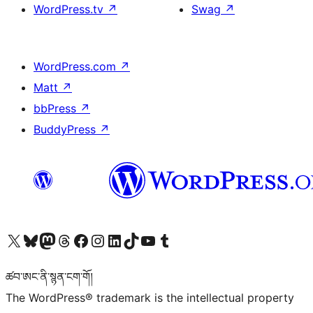
WordPress.tv
↗
Swag
↗
WordPress.com
↗
Matt
↗
bbPress
↗
BuddyPress
↗
Visit our X (formerly Twitter) account
Visit our Bluesky account
Visit our Mastodon account
Visit our Threads account
Visit our Facebook page
Visit our Instagram account
Visit our LinkedIn account
Visit our TikTok account
Visit our YouTube channel
Visit our Tumblr account
ཚབ་ཨང་ནི་སྙན་ངག་གོ།
The WordPress® trademark is the intellectual property