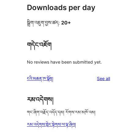
Downloads per day
སྒྲིག་འཇུག་བྱས་ཚད:
20+
གདེང་འཇོག
No reviews have been submitted yet.
reviews
ངའི་མཆན་ཁ་སྣོན།
See all
རམ་འདེགས།
གང་ཞིག་བརྗོད་འདོད་དམ། རོགས་རམ་མཁོ་འམ།
རམ་འདེགས་གླེང་སྟེགས་ལ་ལྟ་ཞིབ།