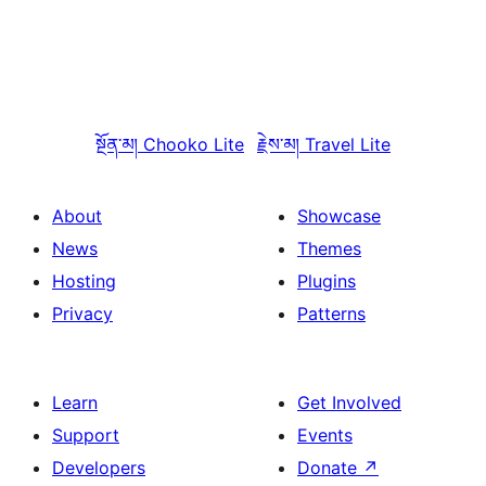
སྔོན་མ།
Chooko Lite
རྗེས་མ།
Travel Lite
About
Showcase
News
Themes
Hosting
Plugins
Privacy
Patterns
Learn
Get Involved
Support
Events
Developers
Donate
↗