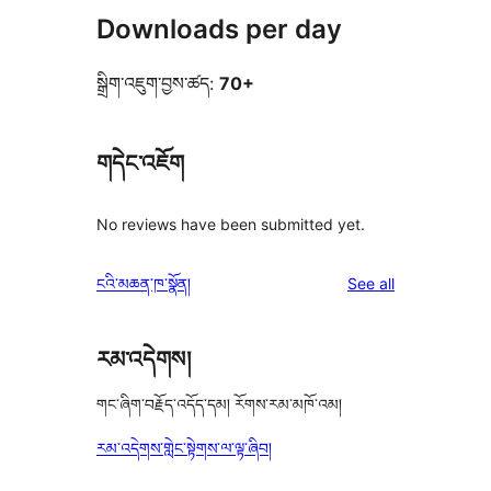
Downloads per day
སྒྲིག་འཇུག་བྱས་ཚད:
70+
གདེང་འཇོག
No reviews have been submitted yet.
reviews
ངའི་མཆན་ཁ་སྣོན།
See all
རམ་འདེགས།
གང་ཞིག་བརྗོད་འདོད་དམ། རོགས་རམ་མཁོ་འམ།
རམ་འདེགས་གླེང་སྟེགས་ལ་ལྟ་ཞིབ།