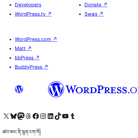
Developers
Donate
↗
WordPress.tv
↗
Swag
↗
WordPress.com
↗
Matt
↗
bbPress
↗
BuddyPress
↗
Visit our X (formerly Twitter) account
Visit our Bluesky account
Visit our Mastodon account
Visit our Threads account
Visit our Facebook page
Visit our Instagram account
Visit our LinkedIn account
Visit our TikTok account
Visit our YouTube channel
Visit our Tumblr account
ཚབ་ཨང་ནི་སྙན་ངག་གོ།