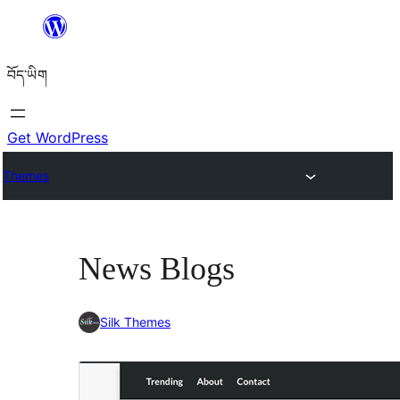
Skip
to
བོད་ཡིག
content
Get WordPress
Themes
News Blogs
Silk Themes