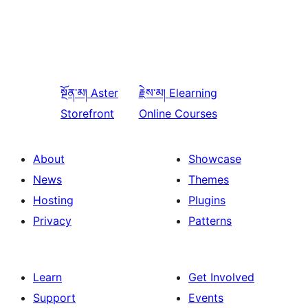
སྔོན་མ།
Aster
རྗེས་མ།
Elearning
Storefront
Online Courses
About
Showcase
News
Themes
Hosting
Plugins
Privacy
Patterns
Learn
Get Involved
Support
Events