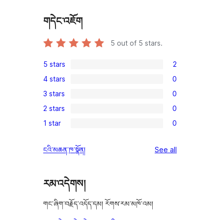
གདེང་འཇོག
5
out of 5 stars.
5 stars
2
2
4 stars
0
5-
0
3 stars
0
star
4-
0
reviews
2 stars
0
star
3-
0
reviews
1 star
0
star
2-
0
reviews
star
1-
reviews
ངའི་མཆན་ཁ་སྣོན།
See all
reviews
star
reviews
རམ་འདེགས།
གང་ཞིག་བརྗོད་འདོད་དམ། རོགས་རམ་མཁོ་འམ།