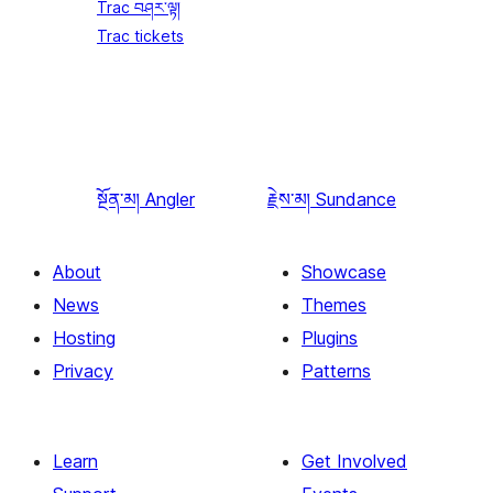
Trac བཤར་ལྟ།
Trac tickets
སྔོན་མ།
Angler
རྗེས་མ།
Sundance
About
Showcase
News
Themes
Hosting
Plugins
Privacy
Patterns
Learn
Get Involved