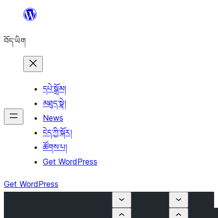
Skip
to
བོད་ཡིག
content
དཔེ་སྒྲོམ།
མཐུད་སྣེ།
News
ངེད་ཀྱི་སྐོར།
ཚོགས་པ།
Get WordPress
Get WordPress