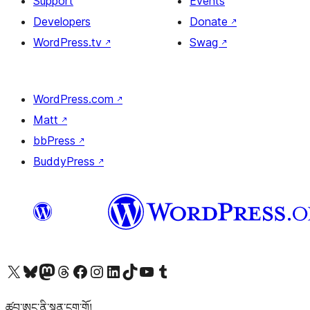
Support
Events
Developers
Donate
↗
WordPress.tv
↗
Swag
↗
WordPress.com
↗
Matt
↗
bbPress
↗
BuddyPress
↗
Visit our X (formerly Twitter) account
Visit our Bluesky account
Visit our Mastodon account
Visit our Threads account
Visit our Facebook page
Visit our Instagram account
Visit our LinkedIn account
Visit our TikTok account
Visit our YouTube channel
Visit our Tumblr account
ཚབ་ཨང་ནི་སྙན་ངག་གོ།