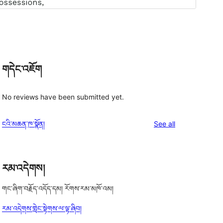
གདེང་འཇོག
No reviews have been submitted yet.
reviews
ངའི་མཆན་ཁ་སྣོན།
See all
རམ་འདེགས།
གང་ཞིག་བརྗོད་འདོད་དམ། རོགས་རམ་མཁོ་འམ།
རམ་འདེགས་གླེང་སྟེགས་ལ་ལྟ་ཞིབ།