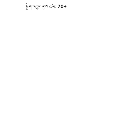
སྒྲིག་འཇུག་བྱས་ཚད:
70+