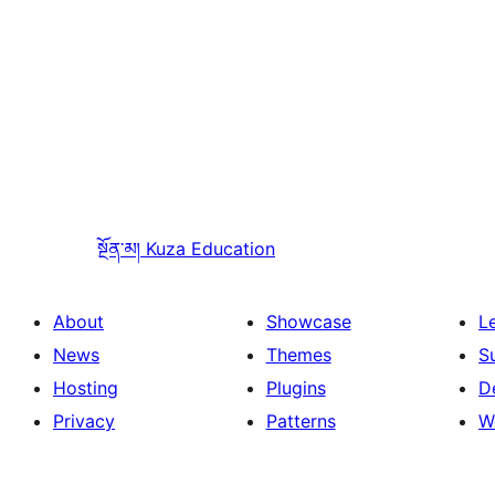
སྔོན་མ།
Kuza Education
About
Showcase
L
News
Themes
S
Hosting
Plugins
D
Privacy
Patterns
W