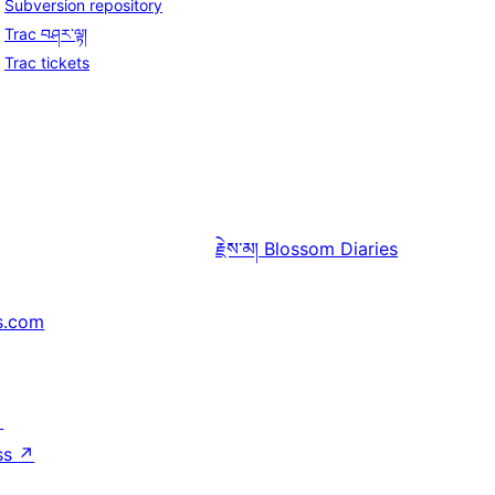
Subversion repository
Trac བཤར་ལྟ།
Trac tickets
རྗེས་མ།
Blossom Diaries
s.com
↗
ss
↗