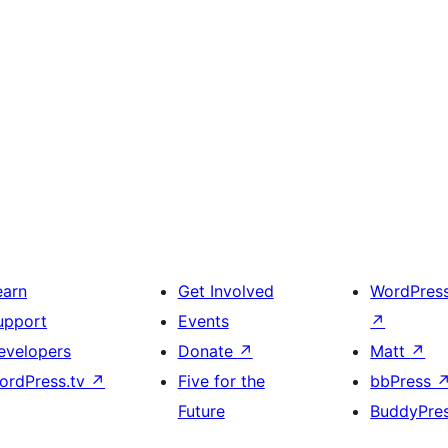
earn
Get Involved
WordPres
upport
Events
↗
evelopers
Donate
↗
Matt
↗
ordPress.tv
↗
Five for the
bbPress
Future
BuddyPre