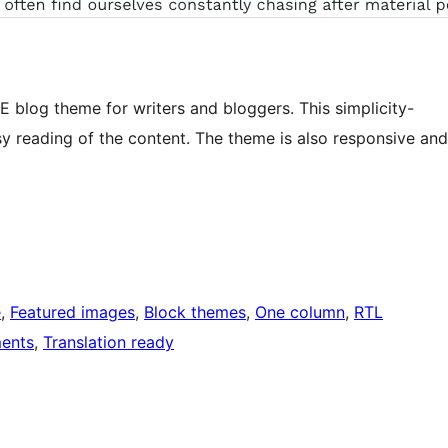
E blog theme for writers and bloggers. This simplicity-
y reading of the content. The theme is also responsive and
e
, 
Featured images
, 
Block themes
, 
One column
, 
RTL
ents
, 
Translation ready