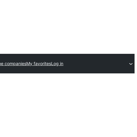
me companies
My favorites
Log in