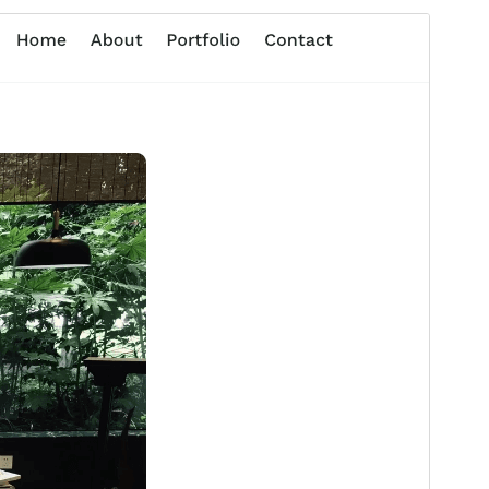
སྔོན་ལྟ།
ཕབ་ལེན།
ཐོན་རིམ།
2.0.1
Last updated
2026 ལོའི་ཟླ 3 ཚེས 22 ཉིན།
Active installations
70+
WordPress version
6.0
PHP version
7.2
Theme homepage