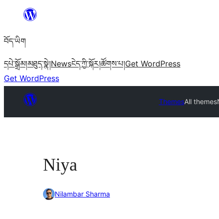
Skip
to
བོད་ཡིག
content
དཔེ་སྒྲོམ།
མཐུད་སྣེ།
News
ངེད་ཀྱི་སྐོར།
ཚོགས་པ།
Get WordPress
Get WordPress
Themes
All themes
Niya
Nilambar Sharma