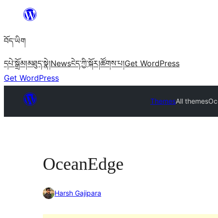
Skip
to
བོད་ཡིག
content
དཔེ་སྒྲོམ།
མཐུད་སྣེ།
News
ངེད་ཀྱི་སྐོར།
ཚོགས་པ།
Get WordPress
Get WordPress
Themes
All themes
Oc
OceanEdge
Harsh Gajipara