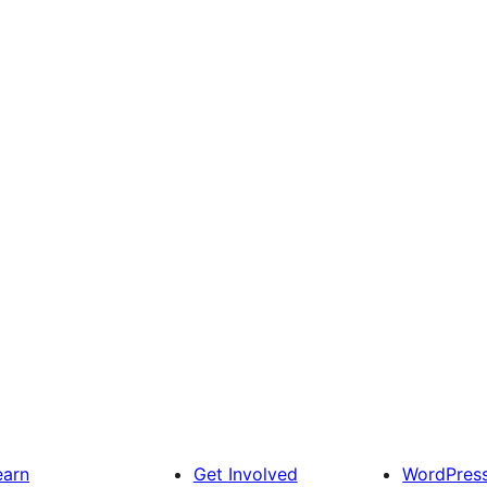
earn
Get Involved
WordPres