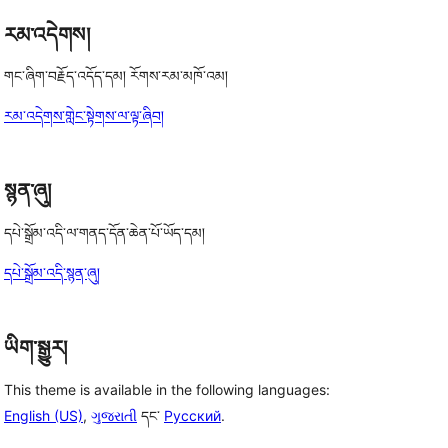
རམ་འདེགས།
གང་ཞིག་བརྗོད་འདོད་དམ། རོགས་རམ་མཁོ་འམ།
རམ་འདེགས་གླེང་སྟེགས་ལ་ལྟ་ཞིབ།
སྙན་ཞུ།
དཔེ་སྒྲོམ་འདི་ལ་གནད་དོན་ཆེན་པོ་ཡོད་དམ།
དཔེ་སྒྲོམ་འདི་སྙན་ཞུ།
ཡིག་སྒྱུར།
This theme is available in the following languages:
English (US)
,
ગુજરાતી
དང་
Русский
.