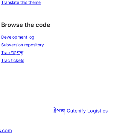
Translate this theme
Browse the code
Development log
Subversion repository
Trac བཤར་ལྟ།
Trac tickets
རྗེས་མ།
Gutenify Logistics
s.com