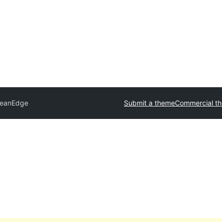
eanEdge
Submit a theme
Commercial t