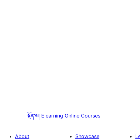
སྔོན་མ།
Elearning Online Courses
About
Showcase
L