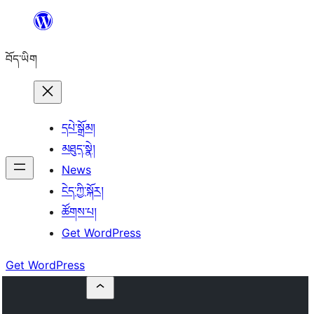
Skip
to
བོད་ཡིག
content
དཔེ་སྒྲོམ།
མཐུད་སྣེ།
News
ངེད་ཀྱི་སྐོར།
ཚོགས་པ།
Get WordPress
Get WordPress