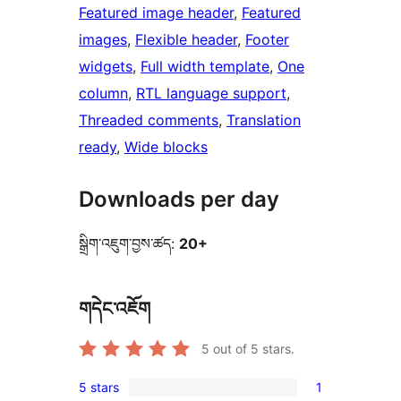
Featured image header
, 
Featured
images
, 
Flexible header
, 
Footer
widgets
, 
Full width template
, 
One
column
, 
RTL language support
, 
Threaded comments
, 
Translation
ready
, 
Wide blocks
Downloads per day
སྒྲིག་འཇུག་བྱས་ཚད:
20+
གདེང་འཇོག
5
out of 5 stars.
5 stars
1
1