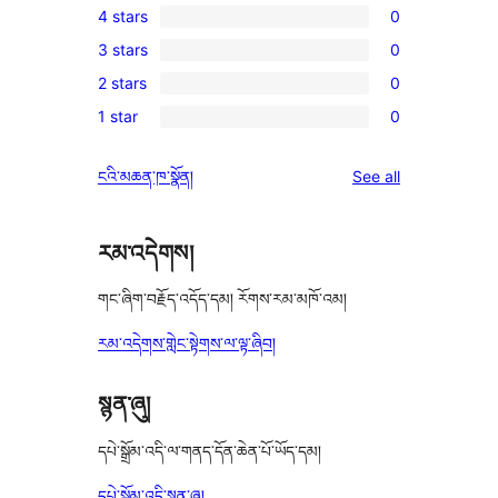
4 stars
0
5-
0
3 stars
0
star
4-
0
review
2 stars
0
star
3-
0
reviews
1 star
0
star
2-
0
reviews
star
1-
reviews
ངའི་མཆན་ཁ་སྣོན།
See all
reviews
star
reviews
རམ་འདེགས།
གང་ཞིག་བརྗོད་འདོད་དམ། རོགས་རམ་མཁོ་འམ།
རམ་འདེགས་གླེང་སྟེགས་ལ་ལྟ་ཞིབ།
སྙན་ཞུ།
དཔེ་སྒྲོམ་འདི་ལ་གནད་དོན་ཆེན་པོ་ཡོད་དམ།
དཔེ་སྒྲོམ་འདི་སྙན་ཞུ།