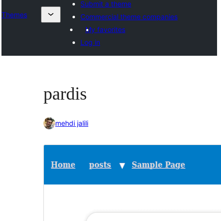
Submit a theme
Themes
Commercial theme companies
My favorites
Log in
pardis
mehdi jalili