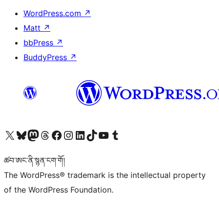
WordPress.com
↗
Matt
↗
bbPress
↗
BuddyPress
↗
Visit our X (formerly Twitter) account
Visit our Bluesky account
Visit our Mastodon account
Visit our Threads account
Visit our Facebook page
Visit our Instagram account
Visit our LinkedIn account
Visit our TikTok account
Visit our YouTube channel
Visit our Tumblr account
ཚབ་ཨང་ནི་སྙན་ངག་གོ།
The WordPress® trademark is the intellectual property
of the WordPress Foundation.