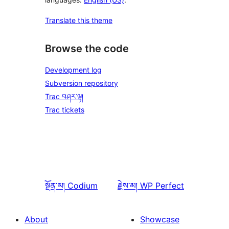
Translate this theme
Browse the code
Development log
Subversion repository
Trac བཤར་ལྟ།
Trac tickets
སྔོན་མ།
Codium
རྗེས་མ།
WP Perfect
About
Showcase