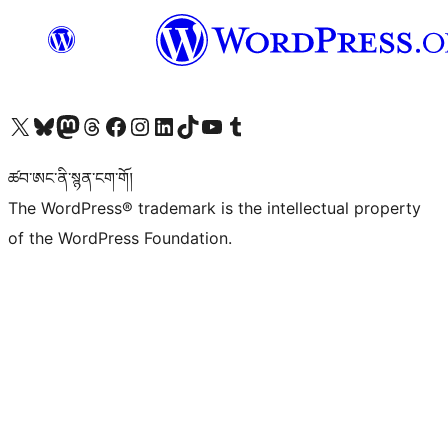
Visit our X (formerly Twitter) account
Visit our Bluesky account
Visit our Mastodon account
Visit our Threads account
Visit our Facebook page
Visit our Instagram account
Visit our LinkedIn account
Visit our TikTok account
Visit our YouTube channel
Visit our Tumblr account
ཚབ་ཨང་ནི་སྙན་ངག་གོ།
The WordPress® trademark is the intellectual property
of the WordPress Foundation.