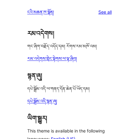
reviews
ངའི་མཆན་ཁ་སྣོན།
See all
རམ་འདེགས།
གང་ཞིག་བརྗོད་འདོད་དམ། རོགས་རམ་མཁོ་འམ།
རམ་འདེགས་གླེང་སྟེགས་ལ་ལྟ་ཞིབ།
སྙན་ཞུ།
དཔེ་སྒྲོམ་འདི་ལ་གནད་དོན་ཆེན་པོ་ཡོད་དམ།
དཔེ་སྒྲོམ་འདི་སྙན་ཞུ།
ཡིག་སྒྱུར།
This theme is available in the following
languages:
English (US)
.