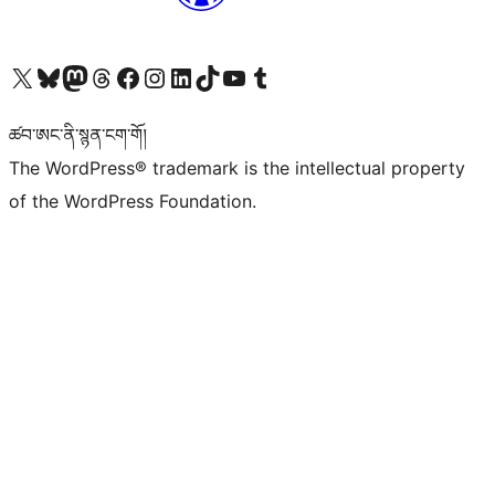
Visit our X (formerly Twitter) account
Visit our Bluesky account
Visit our Mastodon account
Visit our Threads account
Visit our Facebook page
Visit our Instagram account
Visit our LinkedIn account
Visit our TikTok account
Visit our YouTube channel
Visit our Tumblr account
ཚབ་ཨང་ནི་སྙན་ངག་གོ།
The WordPress® trademark is the intellectual property
of the WordPress Foundation.