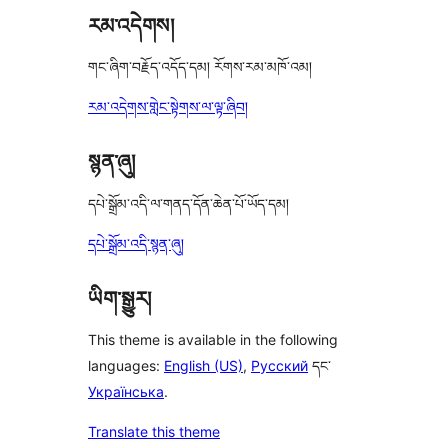
རམ་འདེགས།
གང་ཞིག་བརྗོད་འདོད་དམ། རོགས་རམ་མཁོ་འམ།
རམ་འདེགས་གླེང་སྟེགས་ལ་ལྟ་ཞིབ།
སྙན་ཞུ།
དཔེ་སྒྲོམ་འདི་ལ་གནད་དོན་ཆེན་པོ་ཡོད་དམ།
དཔེ་སྒྲོམ་འདི་སྙན་ཞུ།
ཡིག་སྒྱུར།
This theme is available in the following
languages:
English (US)
,
Русский
དང་
Українська
.
Translate this theme