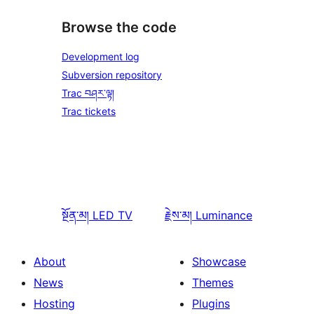
Browse the code
Development log
Subversion repository
Trac བཤར་ལྟ།
Trac tickets
སྔོན་མ།
LED TV
རྗེས་མ།
Luminance
About
Showcase
News
Themes
Hosting
Plugins