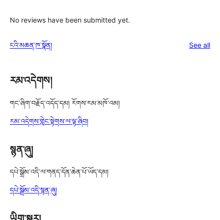
No reviews have been submitted yet.
re
ངའི་མཆན་ཁ་སྣོན།
See all
རམ་འདེགས།
གང་ཞིག་བརྗོད་འདོད་དམ། རོགས་རམ་མཁོ་འམ།
རམ་འདེགས་གླེང་སྟེགས་ལ་ལྟ་ཞིབ།
སྙན་ཞུ།
དཔེ་སྒྲོམ་འདི་ལ་གནད་དོན་ཆེན་པོ་ཡོད་དམ།
དཔེ་སྒྲོམ་འདི་སྙན་ཞུ།
ཡིག་སྒྱུར།