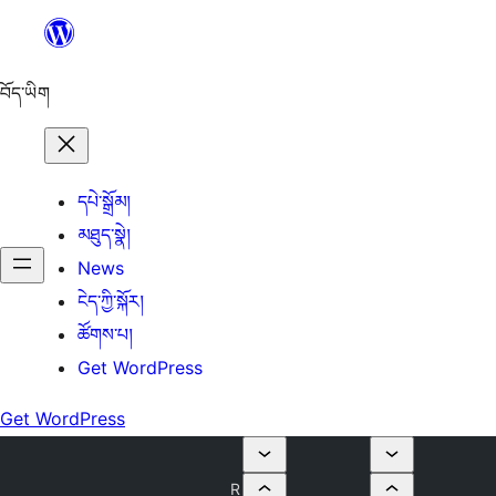
Skip
to
content
བོད་ཡིག
དཔེ་སྒྲོམ།
མཐུད་སྣེ།
News
ངེད་ཀྱི་སྐོར།
ཚོགས་པ།
Get WordPress
Get WordPress
R