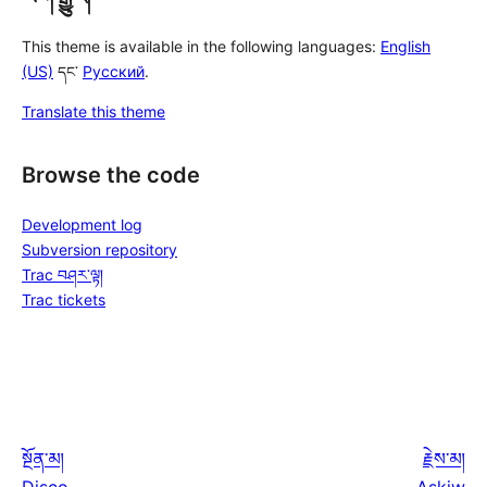
This theme is available in the following languages:
English
(US)
དང་
Русский
.
Translate this theme
Browse the code
Development log
Subversion repository
Trac བཤར་ལྟ།
Trac tickets
སྔོན་མ།
རྗེས་མ།
Disco
Askiw