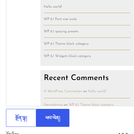
སྔོན་ལྟ།
ཕབ་ལེན།