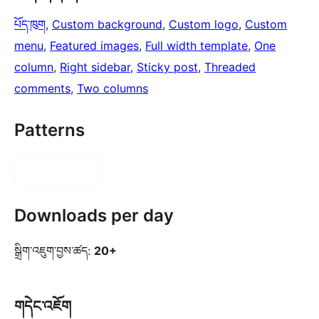
པོད་ཁུག
, 
Custom background
, 
Custom logo
, 
Custom
menu
, 
Featured images
, 
Full width template
, 
One
column
, 
Right sidebar
, 
Sticky post
, 
Threaded
comments
, 
Two columns
Patterns
Downloads per day
སྒྲིག་འཇུག་བྱས་ཚད:
20+
གདེང་འཇོག