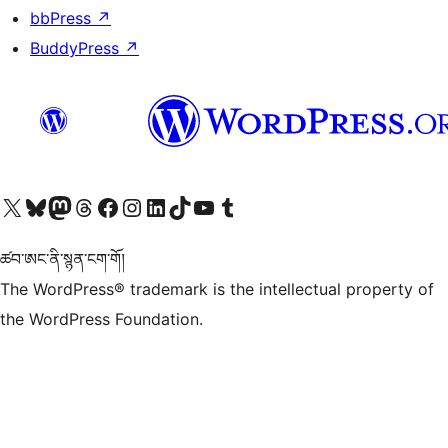
bbPress
↗
BuddyPress
↗
Visit our X (formerly Twitter) account
Visit our Bluesky account
Visit our Mastodon account
Visit our Threads account
Visit our Facebook page
Visit our Instagram account
Visit our LinkedIn account
Visit our TikTok account
Visit our YouTube channel
Visit our Tumblr account
ཚབ་ཨང་ནི་སྙན་ངག་གོ།
The WordPress® trademark is the intellectual property of
the WordPress Foundation.