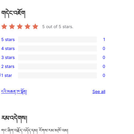
གདེང་འཇོག
5
out of 5 stars.
5 stars
1
1
4 stars
0
5-
0
3 stars
0
star
4-
0
review
2 stars
0
star
3-
0
n
reviews
1 star
0
star
2-
0
reviews
star
1-
reviews
ངའི་མཆན་ཁ་སྣོན།
See all
reviews
star
reviews
རམ་འདེགས།
གང་ཞིག་བརྗོད་འདོད་དམ། རོགས་རམ་མཁོ་འམ།