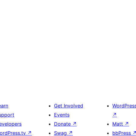
earn
Get Involved
WordPres
upport
Events
↗
evelopers
Donate
↗
Matt
↗
ordPress.tv
↗
Swag
↗
bbPress