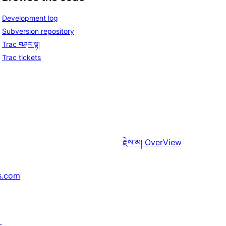
Development log
Subversion repository
Trac བཤར་ལྟ།
Trac tickets
རྗེས་མ།
OverView
s.com
↗