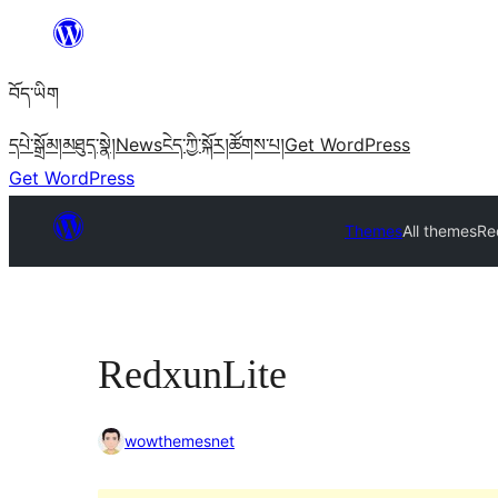
Skip
to
བོད་ཡིག
content
དཔེ་སྒྲོམ།
མཐུད་སྣེ།
News
ངེད་ཀྱི་སྐོར།
ཚོགས་པ།
Get WordPress
Get WordPress
Themes
All themes
Re
RedxunLite
wowthemesnet