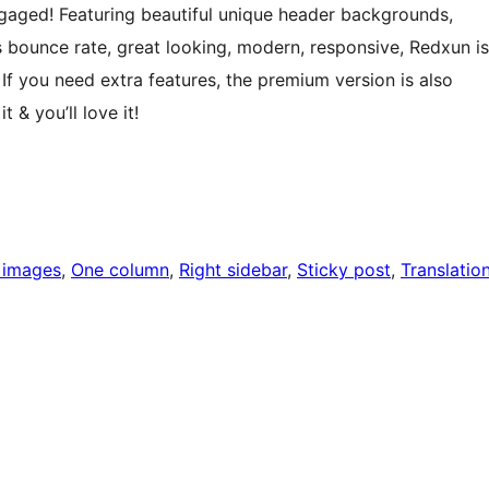
gaged! Featuring beautiful unique header backgrounds,
 bounce rate, great looking, modern, responsive, Redxun is
If you need extra features, the premium version is also
 & you’ll love it!
 images
, 
One column
, 
Right sidebar
, 
Sticky post
, 
Translatio