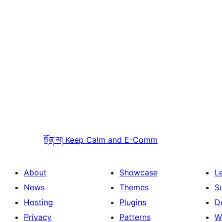
སྔོན་མ།
Keep Calm and E-Comm
About
Showcase
L
News
Themes
S
Hosting
Plugins
D
Privacy
Patterns
W