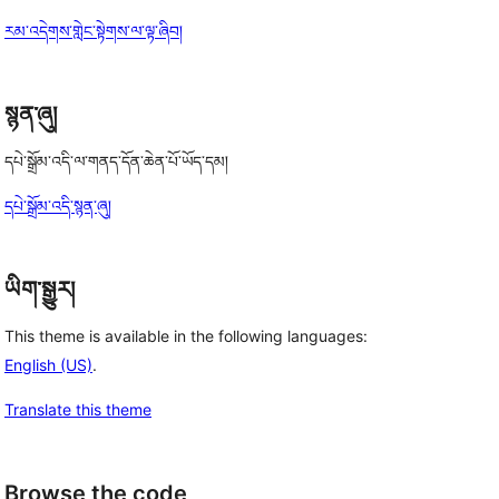
རམ་འདེགས་གླེང་སྟེགས་ལ་ལྟ་ཞིབ།
སྙན་ཞུ།
དཔེ་སྒྲོམ་འདི་ལ་གནད་དོན་ཆེན་པོ་ཡོད་དམ།
དཔེ་སྒྲོམ་འདི་སྙན་ཞུ།
ཡིག་སྒྱུར།
This theme is available in the following languages:
English (US)
.
Translate this theme
Browse the code