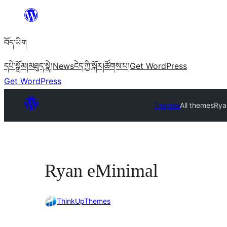
Skip
to
བོད་ཡིག
content
དཔེ་སྒྲོམ།
མཐུད་སྣེ།
News
ངེད་ཀྱི་སྐོར།
ཚོགས་པ།
Get WordPress
Get WordPress
Themes
All themes
Rya
Ryan eMinimal
ThinkUpThemes