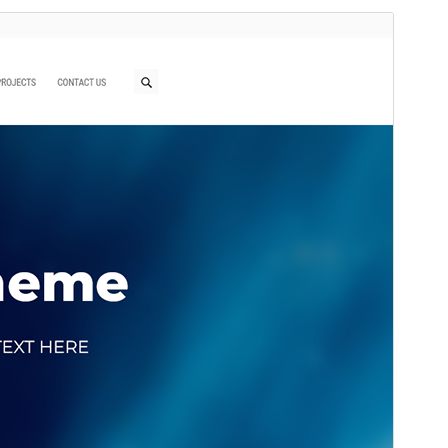
སྔོན་ལྟ།
ཕབ་ལེན།
འདི་ནི
Ryan
ཡི་བུ་རྒྱུད་དཔེ་སྒྲོམ་ཡིན།
ཐོན་རིམ།
1.0.2
Last updated
2026 ལོའི་ཟླ 2 ཚེས 24 ཉིན།
Active installations
60+
WordPress version
5.0
PHP version
7.0
Theme homepage