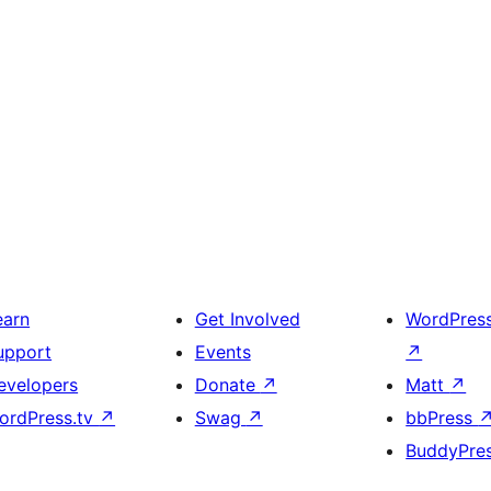
earn
Get Involved
WordPres
upport
Events
↗
evelopers
Donate
↗
Matt
↗
ordPress.tv
↗
Swag
↗
bbPress
BuddyPre