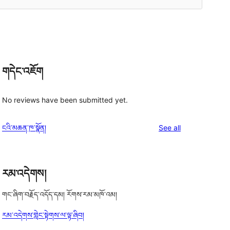
གདེང་འཇོག
No reviews have been submitted yet.
reviews
ངའི་མཆན་ཁ་སྣོན།
See all
རམ་འདེགས།
གང་ཞིག་བརྗོད་འདོད་དམ། རོགས་རམ་མཁོ་འམ།
རམ་འདེགས་གླེང་སྟེགས་ལ་ལྟ་ཞིབ།