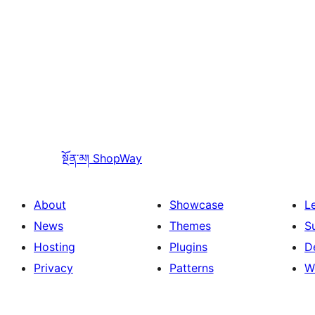
སྔོན་མ།
ShopWay
About
Showcase
L
News
Themes
S
Hosting
Plugins
D
Privacy
Patterns
W