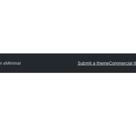
n eMinimal
Submit a theme
Commercial 