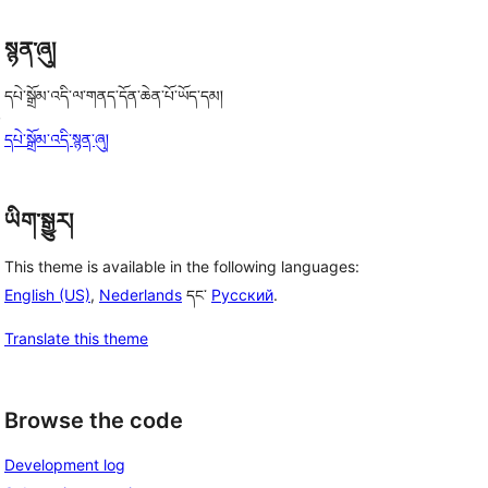
སྙན་ཞུ།
དཔེ་སྒྲོམ་འདི་ལ་གནད་དོན་ཆེན་པོ་ཡོད་དམ།
, 
དཔེ་སྒྲོམ་འདི་སྙན་ཞུ།
ཡིག་སྒྱུར།
This theme is available in the following languages:
English (US)
,
Nederlands
དང་
Русский
.
Translate this theme
Browse the code
Development log