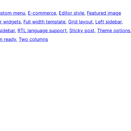
ustom menu
, 
E-commerce
, 
Editor style
, 
Featured image
r widgets
, 
Full width template
, 
Grid layout
, 
Left sidebar
, 
sidebar
, 
RTL language support
, 
Sticky post
, 
Theme options
on ready
, 
Two columns