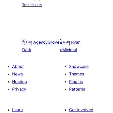
Trac tickets
སྔོན་མ།
AgencyGrove
རྗེས་མ།
Ryan
Dark
eMinimal
About
Showcase
News
Themes
Hosting
Plugins
Privacy
Patterns
Learn
Get Involved