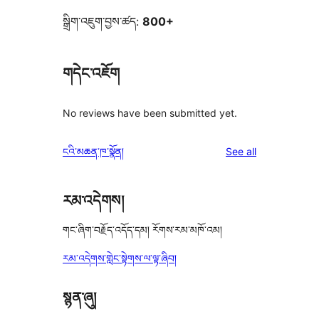
སྒྲིག་འཇུག་བྱས་ཚད:
800+
གདེང་འཇོག
No reviews have been submitted yet.
reviews
ངའི་མཆན་ཁ་སྣོན།
See all
རམ་འདེགས།
གང་ཞིག་བརྗོད་འདོད་དམ། རོགས་རམ་མཁོ་འམ།
རམ་འདེགས་གླེང་སྟེགས་ལ་ལྟ་ཞིབ།
སྙན་ཞུ།