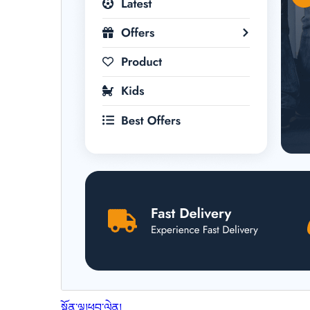
སྔོན་ལྟ།
ཕབ་ལེན།