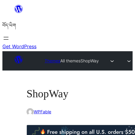
Skip
to
བོད་ཡིག
content
Get WordPress
Themes
All themes
ShopWay
ShopWay
WPFable