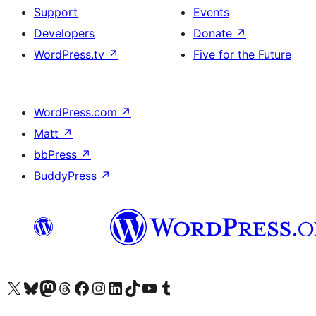
Support
Events
Developers
Donate
↗
WordPress.tv
↗
Five for the Future
WordPress.com
↗
Matt
↗
bbPress
↗
BuddyPress
↗
Visit our X (formerly Twitter) account
Visit our Bluesky account
Visit our Mastodon account
Visit our Threads account
Visit our Facebook page
Visit our Instagram account
Visit our LinkedIn account
Visit our TikTok account
Visit our YouTube channel
Visit our Tumblr account