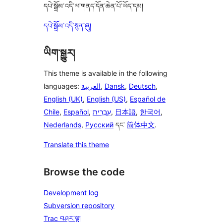
དཔེ་སྒྲོམ་འདི་ལ་གནད་དོན་ཆེན་པོ་ཡོད་དམ།
དཔེ་སྒྲོམ་འདི་སྙན་ཞུ།
ཡིག་སྒྱུར།
This theme is available in the following
languages:
العربية
,
Dansk
,
Deutsch
,
English (UK)
,
English (US)
,
Español de
Chile
,
Español
,
עִבְרִית
,
日本語
,
한국어
,
Nederlands
,
Русский
དང་
简体中文
.
Translate this theme
Browse the code
Development log
Subversion repository
Trac བཤར་ལྟ།