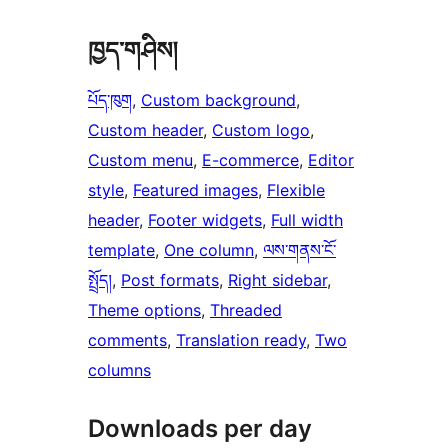
ཁྱད་གཤིས།
པོད་ཁུག
, 
Custom background
, 
Custom header
, 
Custom logo
, 
Custom menu
, 
E-commerce
, 
Editor
style
, 
Featured images
, 
Flexible
header
, 
Footer widgets
, 
Full width
template
, 
One column
, 
ལས་གནས་ངོ་
སྤྲོད།
, 
Post formats
, 
Right sidebar
, 
Theme options
, 
Threaded
comments
, 
Translation ready
, 
Two
columns
Downloads per day