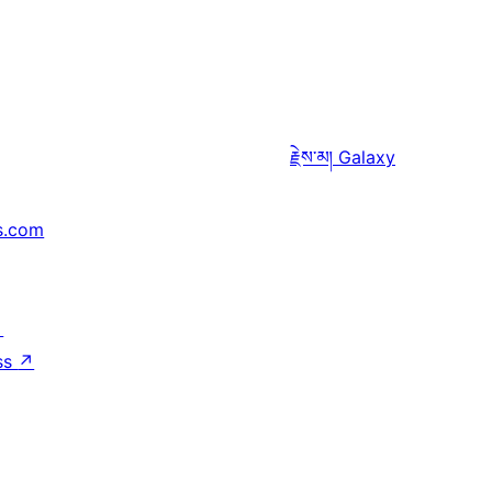
རྗེས་མ།
Galaxy
s.com
↗
ss
↗