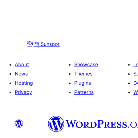
སྔོན་མ།
Sunspot
About
Showcase
L
News
Themes
S
Hosting
Plugins
D
Privacy
Patterns
W