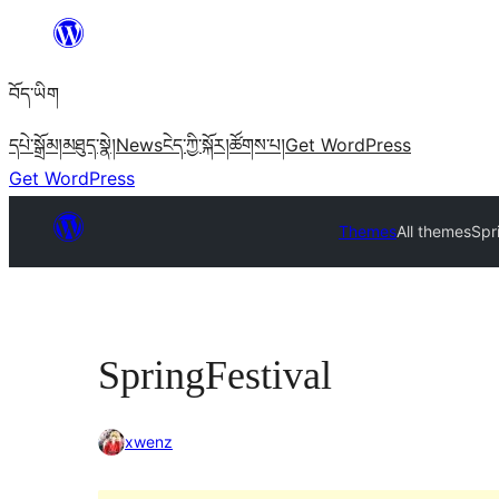
Skip
to
བོད་ཡིག
content
དཔེ་སྒྲོམ།
མཐུད་སྣེ།
News
ངེད་ཀྱི་སྐོར།
ཚོགས་པ།
Get WordPress
Get WordPress
Themes
All themes
Spr
SpringFestival
xwenz