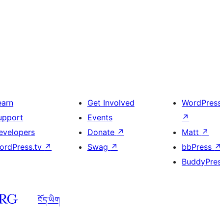
earn
Get Involved
WordPres
upport
Events
↗
evelopers
Donate
↗
Matt
↗
ordPress.tv
↗
Swag
↗
bbPress
BuddyPre
བོད་ཡིག