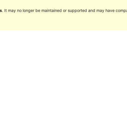
s
. It may no longer be maintained or supported and may have compat