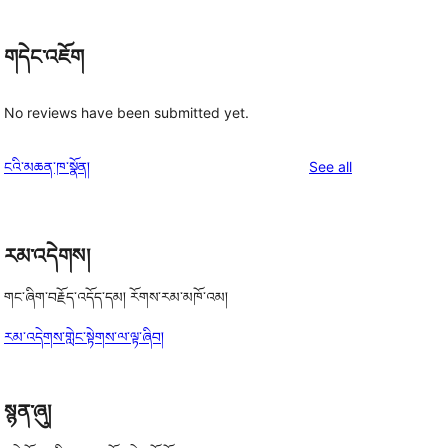
གདེང་འཇོག
No reviews have been submitted yet.
reviews
ངའི་མཆན་ཁ་སྣོན།
See all
རམ་འདེགས།
གང་ཞིག་བརྗོད་འདོད་དམ། རོགས་རམ་མཁོ་འམ།
རམ་འདེགས་གླེང་སྟེགས་ལ་ལྟ་ཞིབ།
སྙན་ཞུ།