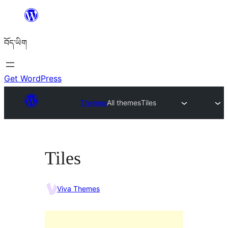
Skip
to
བོད་ཡིག
content
Get WordPress
Themes
All themes
Tiles
Tiles
Viva Themes