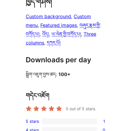
ཁྱད་གཤིས།
Custom background
, 
Custom
menu
, 
Featured images
, 
བཞུར་རྣམ་གྱི་
བཀོད་པ།
, 
འོད།
, 
ཡ་ལེན་གྱི་བཀོད་པ།
, 
Three
columns
, 
དཀར་པོ།
Downloads per day
སྒྲིག་འཇུག་བྱས་ཚད:
100+
གདེང་འཇོག
5
out of 5 stars.
5 stars
1
1
4 stars
0