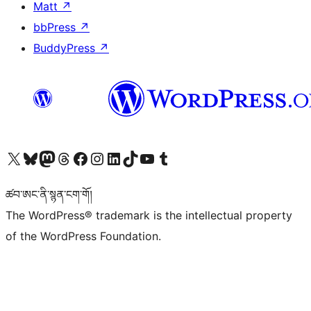
Matt
↗
bbPress
↗
BuddyPress
↗
Visit our X (formerly Twitter) account
Visit our Bluesky account
Visit our Mastodon account
Visit our Threads account
Visit our Facebook page
Visit our Instagram account
Visit our LinkedIn account
Visit our TikTok account
Visit our YouTube channel
Visit our Tumblr account
ཚབ་ཨང་ནི་སྙན་ངག་གོ།
The WordPress® trademark is the intellectual property
of the WordPress Foundation.