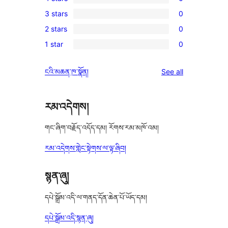
5-
0
3 stars
0
star
4-
0
review
2 stars
0
star
3-
0
reviews
1 star
0
star
2-
0
reviews
star
1-
reviews
ངའི་མཆན་ཁ་སྣོན།
See all
reviews
star
reviews
རམ་འདེགས།
གང་ཞིག་བརྗོད་འདོད་དམ། རོགས་རམ་མཁོ་འམ།
རམ་འདེགས་གླེང་སྟེགས་ལ་ལྟ་ཞིབ།
སྙན་ཞུ།
དཔེ་སྒྲོམ་འདི་ལ་གནད་དོན་ཆེན་པོ་ཡོད་དམ།
དཔེ་སྒྲོམ་འདི་སྙན་ཞུ།