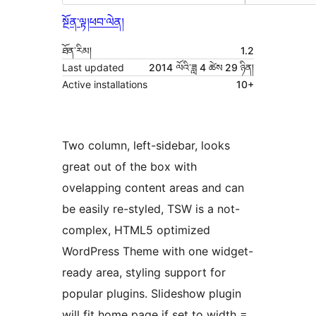
སྔོན་ལྟ།
ཕབ་ལེན།
ཐོན་རིམ།
1.2
Last updated
2014 ལོའི་ཟླ 4 ཚེས 29 ཉིན།
Active installations
10+
Two column, left-sidebar, looks
great out of the box with
ovelapping content areas and can
be easily re-styled, TSW is a not-
complex, HTML5 optimized
WordPress Theme with one widget-
ready area, styling support for
popular plugins. Slideshow plugin
will fit home page if set to width =