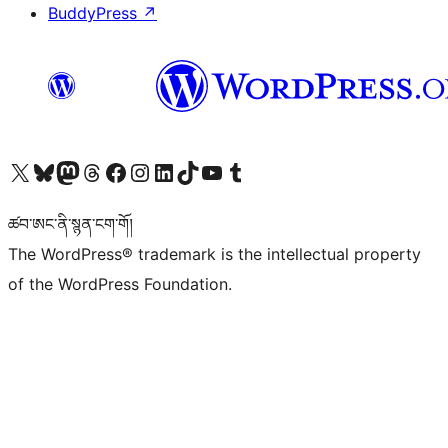
BuddyPress
↗
Visit our X (formerly Twitter) account
Visit our Bluesky account
Visit our Mastodon account
Visit our Threads account
Visit our Facebook page
Visit our Instagram account
Visit our LinkedIn account
Visit our TikTok account
Visit our YouTube channel
Visit our Tumblr account
ཚབ་ཨང་ནི་སྙན་ངག་གོ།
The WordPress® trademark is the intellectual property
of the WordPress Foundation.