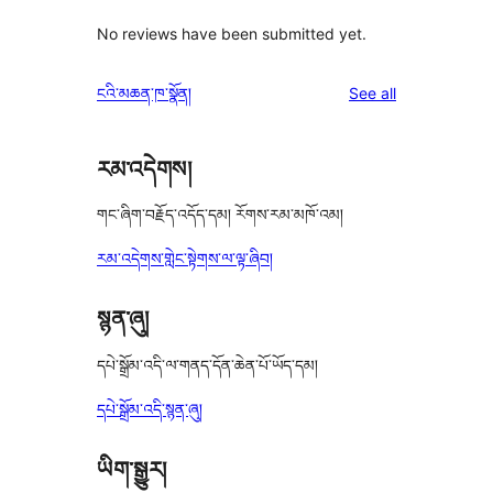
No reviews have been submitted yet.
reviews
ངའི་མཆན་ཁ་སྣོན།
See all
རམ་འདེགས།
གང་ཞིག་བརྗོད་འདོད་དམ། རོགས་རམ་མཁོ་འམ།
རམ་འདེགས་གླེང་སྟེགས་ལ་ལྟ་ཞིབ།
སྙན་ཞུ།
དཔེ་སྒྲོམ་འདི་ལ་གནད་དོན་ཆེན་པོ་ཡོད་དམ།
དཔེ་སྒྲོམ་འདི་སྙན་ཞུ།
ཡིག་སྒྱུར།