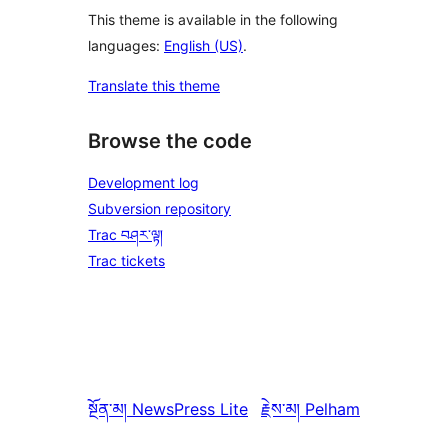
This theme is available in the following
languages:
English (US)
.
Translate this theme
Browse the code
Development log
Subversion repository
Trac བཤར་ལྟ།
Trac tickets
སྔོན་མ།
NewsPress Lite
རྗེས་མ།
Pelham