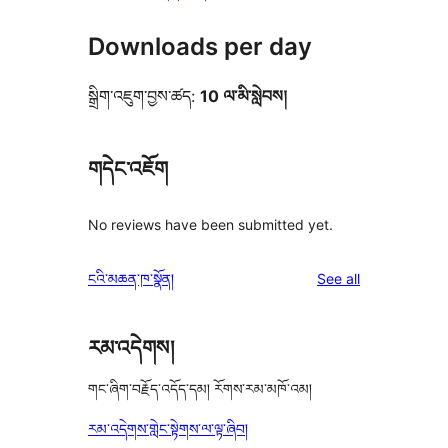
Downloads per day
སྒྲིག་འཇུག་བྱས་ཚད:
10 ལ་མི་སླེབས།
གདེང་འཇོག
No reviews have been submitted yet.
reviews
ངའི་མཆན་ཁ་སྣོན།
See all
རམ་འདེགས།
གང་ཞིག་བརྗོད་འདོད་དམ། རོགས་རམ་མཁོ་འམ།
རམ་འདེགས་གླེང་སྟེགས་ལ་ལྟ་ཞིབ།