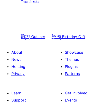
Trac tickets
སྔོན་མ།
Outliner
རྗེས་མ།
Birthday Gift
About
Showcase
News
Themes
Hosting
Plugins
Privacy
Patterns
Learn
Get Involved
Support
Events