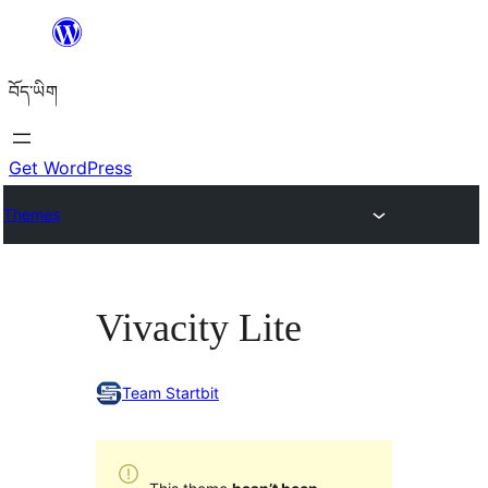
Skip
to
བོད་ཡིག
content
Get WordPress
Themes
Vivacity Lite
Team Startbit