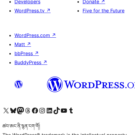
Developers
Donate
↗
WordPress.tv
↗
Five for the Future
WordPress.com
↗
Matt
↗
bbPress
↗
BuddyPress
↗
Visit our X (formerly Twitter) account
Visit our Bluesky account
Visit our Mastodon account
Visit our Threads account
Visit our Facebook page
Visit our Instagram account
Visit our LinkedIn account
Visit our TikTok account
Visit our YouTube channel
Visit our Tumblr account
ཚབ་ཨང་ནི་སྙན་ངག་གོ།