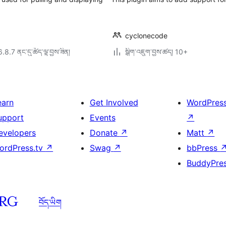
cyclonecode
6.8.7 ནང་དུ་ཚོད་ལྟ་བྱས་ཟིན།
སྒྲིག་འཇུག་བྱས་ཚད། 10+
earn
Get Involved
WordPres
upport
Events
↗
evelopers
Donate
↗
Matt
↗
ordPress.tv
↗
Swag
↗
bbPress
BuddyPre
བོད་ཡིག