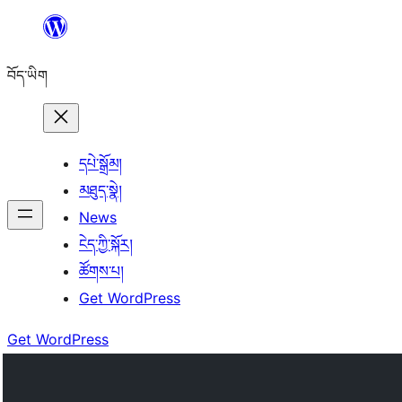
Skip
to
བོད་ཡིག
content
དཔེ་སྒྲོམ།
མཐུད་སྣེ།
News
ངེད་ཀྱི་སྐོར།
ཚོགས་པ།
Get WordPress
Get WordPress