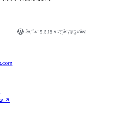
ཐོན་རིམ་ 5.6.18 ནང་དུ་ཚོད་ལྟ་བྱས་ཟིན།
s.com
↗
ss
↗