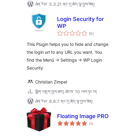
ཐོན་རིམ་ 5.3.21 ནང་དུ་ཚོད་ལྟ་བྱས་ཟིན།
Login Security for
WP
གདེང་
(0
)
འཇོག་
ཆ་
ཚང་།
This Plugin helps you to hide and change
the login url to any URL you want. You
find the Menü -> Settings -> WP Login
Security
Christian Zimpel
སྒྲིག་འཇུག་བྱས་ཚད། ཐེངས་ 10 ལས་ཉུང་བ།
ཐོན་རིམ་ 6.8.7 ནང་དུ་ཚོད་ལྟ་བྱས་ཟིན།
Floating Image PRO
གདེང་
(1
)
འཇོག་
ཆ་
ཚང་།