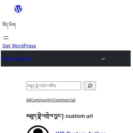
Skip
to
བོད་ཡིག
content
Get WordPress
Plugin Directory
བཤེར་
འཚོལ།
All
Community
Commercial
མཐུད་སྣེ་འགྲེལ་བྱང་།:
custom url