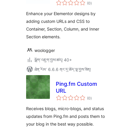
གདེང་
(0
)
འཇོག་
ཆ་
ཚང་།
Enhance your Elementor designs by
adding custom URLs and CSS to
Container, Section, Column, and Inner
Section elements.
woologger
སྒྲིག་འཇུག་བྱས་ཚད། 40+
ཐོན་རིམ་ 6.6.6 ནང་དུ་ཚོད་ལྟ་བྱས་ཟིན།
Ping.fm Custom
URL
གདེང་
(0
)
འཇོག་
ཆ་
ཚང་།
Receives blogs, micro-blogs, and status
updates from Ping.fm and posts them to
your blog in the best way possible.