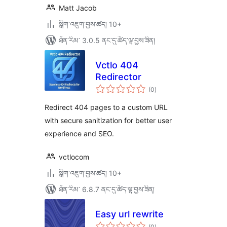
Matt Jacob
སྒྲིག་འཇུག་བྱས་ཚད། 10+
ཐོན་རིམ་ 3.0.5 ནང་དུ་ཚོད་ལྟ་བྱས་ཟིན།
Vctlo 404
Redirector
གདེང་
(0
)
འཇོག་
ཆ་
ཚང་།
Redirect 404 pages to a custom URL
with secure sanitization for better user
experience and SEO.
vctlocom
སྒྲིག་འཇུག་བྱས་ཚད། 10+
ཐོན་རིམ་ 6.8.7 ནང་དུ་ཚོད་ལྟ་བྱས་ཟིན།
Easy url rewrite
གདེང་
(0
)