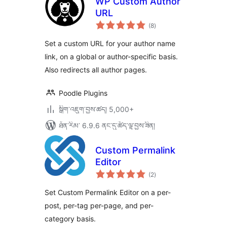
WP Custom Author
URL
གདེང་
(8
)
འཇོག་
ཆ་
ཚང་།
Set a custom URL for your author name
link, on a global or author-specific basis.
Also redirects all author pages.
Poodle Plugins
སྒྲིག་འཇུག་བྱས་ཚད། 5,000+
ཐོན་རིམ་ 6.9.6 ནང་དུ་ཚོད་ལྟ་བྱས་ཟིན།
Custom Permalink
Editor
གདེང་
(2
)
འཇོག་
ཆ་
ཚང་།
Set Custom Permalink Editor on a per-
post, per-tag per-page, and per-
category basis.