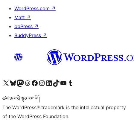
WordPress.com
↗
Matt
↗
bbPress
↗
BuddyPress
↗
Visit our X (formerly Twitter) account
Visit our Bluesky account
Visit our Mastodon account
Visit our Threads account
Visit our Facebook page
Visit our Instagram account
Visit our LinkedIn account
Visit our TikTok account
Visit our YouTube channel
Visit our Tumblr account
ཚབ་ཨང་ནི་སྙན་ངག་གོ།
The WordPress® trademark is the intellectual property
of the WordPress Foundation.