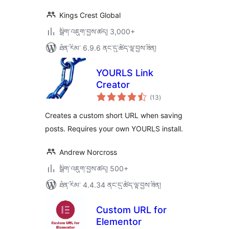
Kings Crest Global
སྒྲིག་འཇུག་བྱས་ཚད། 3,000+
ཐོན་རིམ་ 6.9.6 ནང་དུ་ཚོད་ལྟ་བྱས་ཟིན།
YOURLS Link
Creator
གདེང་
(13
)
འཇོག་
ཆ་
ཚང་།
Creates a custom short URL when saving
posts. Requires your own YOURLS install.
Andrew Norcross
སྒྲིག་འཇུག་བྱས་ཚད། 500+
ཐོན་རིམ་ 4.4.34 ནང་དུ་ཚོད་ལྟ་བྱས་ཟིན།
Custom URL for
Elementor