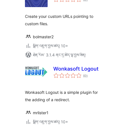
འཇོག་
ཆ་
ཚང་།
Create your custom URLs pointing to
custom files.
bolmaster2
སྒྲིག་འཇུག་བྱས་ཚད། 10+
ཐོན་རིམ་ 3.1.4 ནང་དུ་ཚོད་ལྟ་བྱས་ཟིན།
Wonkasoft Logout
གདེང་
(0
)
འཇོག་
ཆ་
ཚང་།
Wonkasoft Logout is a simple plugin for
the adding of a redirect.
mrlister1
སྒྲིག་འཇུག་བྱས་ཚད། 10+