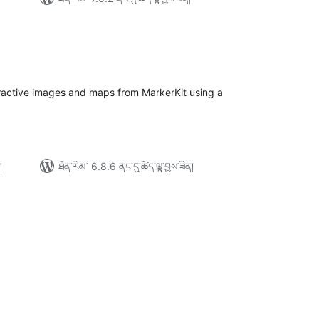
ེང་
ོག་
་།
eractive images and maps from MarkerKit using a
།
ཐོན་རིམ་ 6.8.6 ནང་དུ་ཚོད་ལྟ་བྱས་ཟིན།