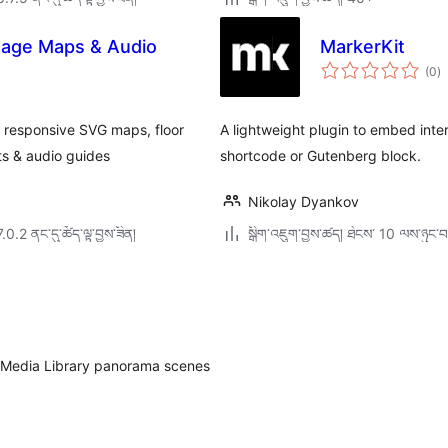
Image Maps & Audio
MarkerKit
གད
(0
)
འཇ
ཆ་
ཚང
e responsive SVG maps, floor
A lightweight plugin to embed int
s & audio guides
shortcode or Gutenberg block.
Nikolay Dyankov
7.0.2 ནང་དུ་ཚོད་ལྟ་བྱས་ཟིན།
སྒྲིག་འཇུག་བྱས་ཚད། ཐེངས་ 10 ལས་ཉུང་བ
ss Media Library panorama scenes