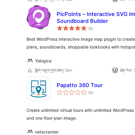
PicPoints – Interactive SVG 
Soundboard Builder
གདེང་
(2
)
འཇོག་
ཆ་
ཚང་།
Best WordPress interactive image map plugin to creat
plans, soundboards, shoppable lookbooks with hotspot
Yalogica
སྒྲིག་འཇུག་བྱས་ཚད། 10+
ཐོན་རིམ་ 
Papatto 360 Tour
གདེང་
(0
)
འཇོག་
ཆ་
ཚང་།
Create unlimited virtual tours with unlimited WordPre
and one floor-plan image.
netscrander