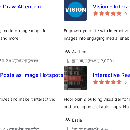
– Draw Attention
Vision – Inter
གད
(9
)
འཇ
ཆ་
ཚང
ing modern image maps for
Empower your site with interactive 
, and more.
images into engaging media, enabl
Avirtum
7.0.2 ནང་དུ་ཚོད་ལྟ་བྱས་ཟིན།
སྒྲིག་འཇུག་བྱས་ཚད། 2,000+
 Posts as Image Hotspots
Interactive Rea
གད
(5
)
འཇ
ཆ་
ཚང
ives and make it interactive:
Floor plan & building visualizer for
and pricing on clickable maps. No
Esaia
6.7.5 ནང་དུ་ཚོད་ལྟ་བྱས་ཟིན།
སྒྲིག་འཇུག་བྱས་ཚད། 40+