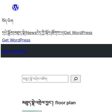
Skip
to
བོད་ཡིག
content
དཔེ་སྒྲོམ།
མཐུད་སྣེ།
News
ངེད་ཀྱི་སྐོར།
ཚོགས་པ།
Get WordPress
Get WordPress
Plugin Directory
བཤེར་
འཚོལ།
མཐུད་སྣེ་འགྲེལ་བྱང་།:
floor plan