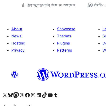
སྒྲིག་འཇུག་བྱས་ཚད། ཐེངས་ 10 ལས་ཉུང་བ།
ཐོན་རིམ་ 
About
Showcase
L
News
Themes
S
Hosting
Plugins
D
Privacy
Patterns
W
Visit our X (formerly Twitter) account
Visit our Bluesky account
Visit our Mastodon account
Visit our Threads account
Visit our Facebook page
Visit our Instagram account
Visit our LinkedIn account
Visit our TikTok account
Visit our YouTube channel
Visit our Tumblr account