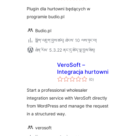
ཆ་
ཚང་།
Plugin dla hurtowni będących w
programie budio.pl
Budio.pl
སྒྲིག་འཇུག་བྱས་ཚད། ཐེངས་ 10 ལས་ཉུང་བ།
ཐོན་རིམ་ 5.3.22 ནང་དུ་ཚོད་ལྟ་བྱས་ཟིན།
VeroSoft –
Integracja hurtowni
གདེང་
(0
)
འཇོག་
ཆ་
ཚང་།
Start a professional wholesaler
integration service with VeroSoft directly
from WordPress and manage the request
in a structured way.
verosoft