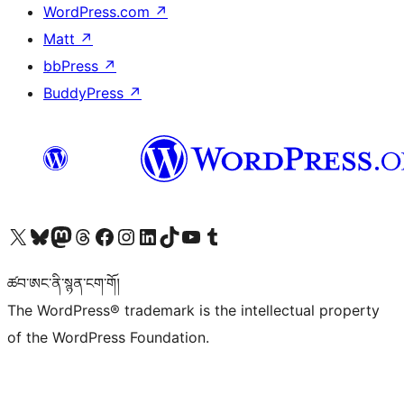
WordPress.com
↗
Matt
↗
bbPress
↗
BuddyPress
↗
Visit our X (formerly Twitter) account
Visit our Bluesky account
Visit our Mastodon account
Visit our Threads account
Visit our Facebook page
Visit our Instagram account
Visit our LinkedIn account
Visit our TikTok account
Visit our YouTube channel
Visit our Tumblr account
ཚབ་ཨང་ནི་སྙན་ངག་གོ།
The WordPress® trademark is the intellectual property
of the WordPress Foundation.