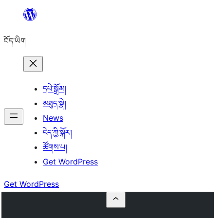
Skip
to
བོད་ཡིག
content
དཔེ་སྒྲོམ།
མཐུད་སྣེ།
News
ངེད་ཀྱི་སྐོར།
ཚོགས་པ།
Get WordPress
Get WordPress