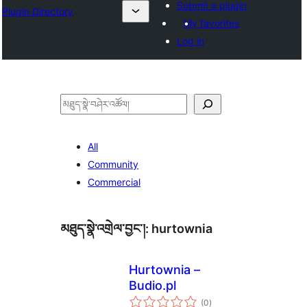
Submit a plugin
Plugin Directory
My favorites
Log in
བཤེར་
འཚོལ།
All
Community
Commercial
མཐུད་སྣེ་འགྲེལ་བྱང་།:
hurtownia
Hurtownia –
Budio.pl
གདེང་
(0
)
འཇོག་