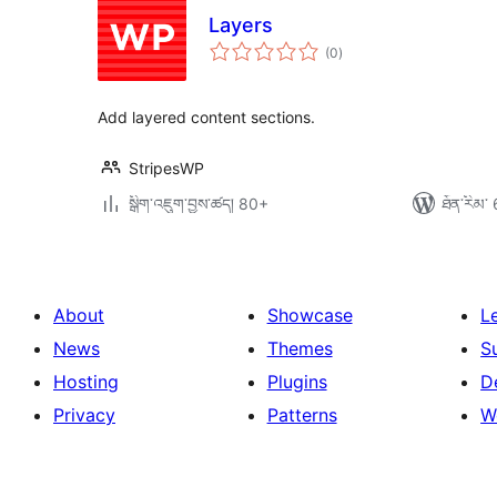
Layers
གདེང་
(0
)
འཇོག་
ཆ་
ཚང་།
Add layered content sections.
StripesWP
སྒྲིག་འཇུག་བྱས་ཚད། 80+
ཐོན་རིམ་ 
About
Showcase
L
News
Themes
S
Hosting
Plugins
D
Privacy
Patterns
W