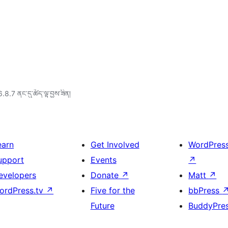
6.8.7 ནང་དུ་ཚོད་ལྟ་བྱས་ཟིན།
earn
Get Involved
WordPres
upport
Events
↗
evelopers
Donate
↗
Matt
↗
ordPress.tv
↗
Five for the
bbPress
Future
BuddyPre