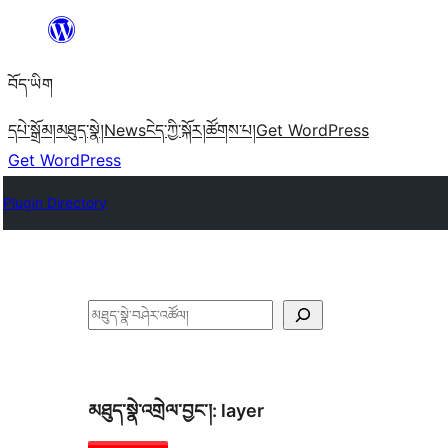
Skip
to
བོད་ཡིག
content
དཔེ་སྒྲོམ།
མཐུད་སྣེ།
News
ངེད་ཀྱི་སྐོར།
ཚོགས་པ།
Get WordPress
Get WordPress
Plugin Directory
བཤེར་
འཚོལ།
མཐུད་སྣེ་འགྲེལ་བྱང་།:
layer