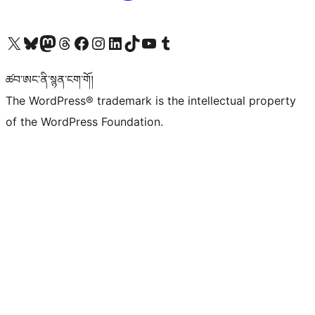
Visit our X (formerly Twitter) account
Visit our Bluesky account
Visit our Mastodon account
Visit our Threads account
Visit our Facebook page
Visit our Instagram account
Visit our LinkedIn account
Visit our TikTok account
Visit our YouTube channel
Visit our Tumblr account
ཚབ་ཨང་ནི་སྙན་ངག་གོ།
The WordPress® trademark is the intellectual property
of the WordPress Foundation.