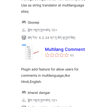
Use as string translator at multilanguage
sites;
Gioowp
སྒྲིག་འཇུག་བྱས་ཚད། 10+
ཐོན་རིམ་ 4.3.34 ནང་དུ་ཚོད་ལྟ་བྱས་ཟིན།
Multilang Comment
གདེང་
(0
)
འཇོག་
ཆ་
ཚང་།
Plugin add feature for allow users for
comments in multilanguage,like
Hindi,English.
bharat dangar
སྒྲིག་འཇུག་བྱས་ཚད། 10+