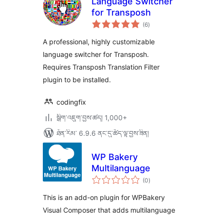
Language Switcher
for Transposh
གདེང་
(6
)
འཇོག་
ཆ་
ཚང་།
A professional, highly customizable
language switcher for Transposh.
Requires Transposh Translation Filter
plugin to be installed.
codingfix
སྒྲིག་འཇུག་བྱས་ཚད། 1,000+
ཐོན་རིམ་ 6.9.6 ནང་དུ་ཚོད་ལྟ་བྱས་ཟིན།
WP Bakery
Multilanguage
གདེང་
(0
)
འཇོག་
ཆ་
ཚང་།
This is an add-on plugin for WPBakery
Visual Composer that adds multilanguage