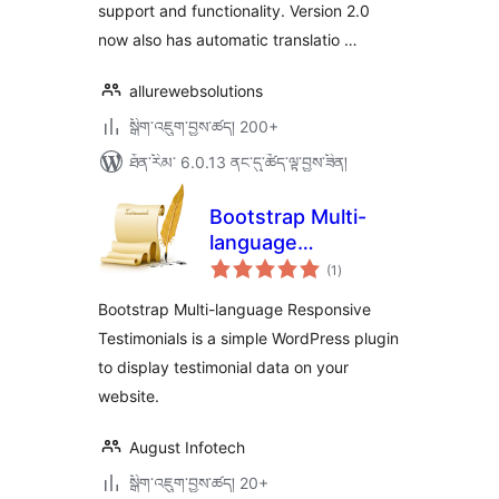
support and functionality. Version 2.0
now also has automatic translatio …
allurewebsolutions
སྒྲིག་འཇུག་བྱས་ཚད། 200+
ཐོན་རིམ་ 6.0.13 ནང་དུ་ཚོད་ལྟ་བྱས་ཟིན།
Bootstrap Multi-
language
གདེང་
Responsive
(1
)
འཇོག་
ཆ་
Testimonials
ཚང་།
Bootstrap Multi-language Responsive
Testimonials is a simple WordPress plugin
to display testimonial data on your
website.
August Infotech
སྒྲིག་འཇུག་བྱས་ཚད། 20+