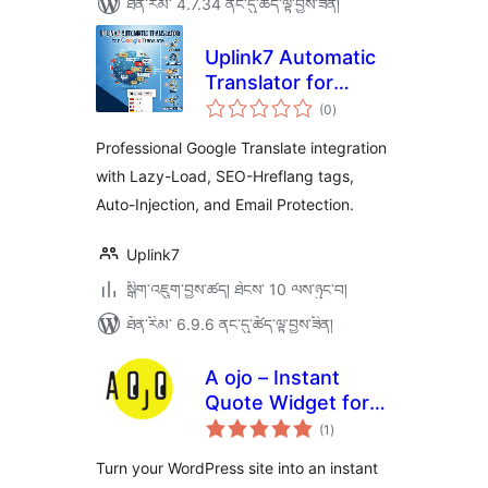
ཐོན་རིམ་ 4.7.34 ནང་དུ་ཚོད་ལྟ་བྱས་ཟིན།
Uplink7 Automatic
Translator for
གདེང་
Google Translate
(0
)
འཇོག་
ཆ་
ཚང་།
Professional Google Translate integration
with Lazy-Load, SEO-Hreflang tags,
Auto-Injection, and Email Protection.
Uplink7
སྒྲིག་འཇུག་བྱས་ཚད། ཐེངས་ 10 ལས་ཉུང་བ།
ཐོན་རིམ་ 6.9.6 ནང་དུ་ཚོད་ལྟ་བྱས་ཟིན།
A ojo – Instant
Quote Widget for
གདེང་
Service Businesses
(1
)
འཇོག་
ཆ་
ཚང་།
Turn your WordPress site into an instant