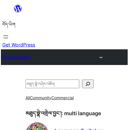
Skip
to
བོད་ཡིག
content
Get WordPress
Plugin Directory
བཤེར་
འཚོལ།
All
Community
Commercial
མཐུད་སྣེ་འགྲེལ་བྱང་།:
multi language