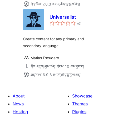
ཐོན་རིམ་ 7.0.3 ནང་དུ་ཚོད་ལྟ་བྱས་ཟིན།
Universalist
གདེང་
(0
)
འཇོག་
ཆ་
ཚང་།
Create content for any primary and
secondary language.
Matias Escudero
སྒྲིག་འཇུག་བྱས་ཚད། ཐེངས་ 10 ལས་ཉུང་བ།
ཐོན་རིམ་ 6.9.6 ནང་དུ་ཚོད་ལྟ་བྱས་ཟིན།
About
Showcase
News
Themes
Hosting
Plugins