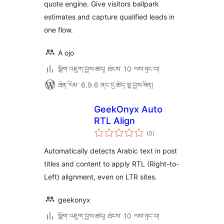
quote engine. Give visitors ballpark
estimates and capture qualified leads in
one flow.
A ojo
སྒྲིག་འཇུག་བྱས་ཚད། ཐེངས་ 10 ལས་ཉུང་བ།
ཐོན་རིམ་ 6.9.6 ནང་དུ་ཚོད་ལྟ་བྱས་ཟིན།
GeekOnyx Auto
RTL Align
གདེང་
(0
)
འཇོག་
ཆ་
ཚང་།
Automatically detects Arabic text in post
titles and content to apply RTL (Right-to-
Left) alignment, even on LTR sites.
geekonyx
སྒྲིག་འཇུག་བྱས་ཚད། ཐེངས་ 10 ལས་ཉུང་བ།