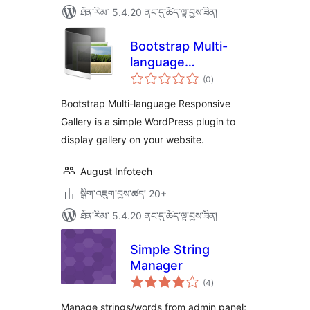
ཐོན་རིམ་ 5.4.20 ནང་དུ་ཚོད་ལྟ་བྱས་ཟིན།
Bootstrap Multi-
language
གདེང་
Responsive Gallery
(0
)
འཇོག་
ཆ་
ཚང་།
Bootstrap Multi-language Responsive
Gallery is a simple WordPress plugin to
display gallery on your website.
August Infotech
སྒྲིག་འཇུག་བྱས་ཚད། 20+
ཐོན་རིམ་ 5.4.20 ནང་དུ་ཚོད་ལྟ་བྱས་ཟིན།
Simple String
Manager
གདེང་
(4
)
འཇོག་
ཆ་
ཚང་།
Manage strings/words from admin panel;