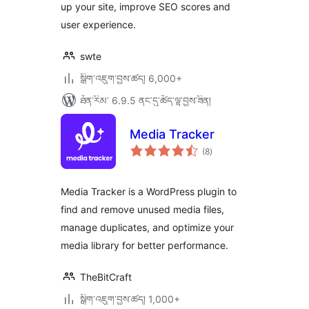
up your site, improve SEO scores and
user experience.
swte
སྒྲིག་འཇུག་བྱས་ཚད། 6,000+
ཐོན་རིམ་ 6.9.5 ནང་དུ་ཚོད་ལྟ་བྱས་ཟིན།
Media Tracker
གདེང་
(8
)
འཇོག་
ཆ་
ཚང་།
Media Tracker is a WordPress plugin to
find and remove unused media files,
manage duplicates, and optimize your
media library for better performance.
TheBitCraft
སྒྲིག་འཇུག་བྱས་ཚད། 1,000+