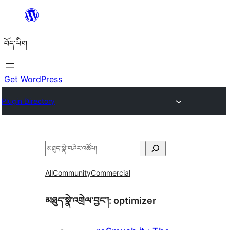
Skip
to
བོད་ཡིག
content
Get WordPress
Plugin Directory
བཤེར་
འཚོལ།
All
Community
Commercial
མཐུད་སྣེ་འགྲེལ་བྱང་།:
optimizer