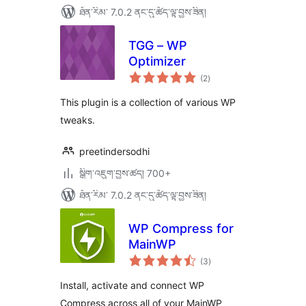
ཐོན་རིམ་ 7.0.2 ནང་དུ་ཚོད་ལྟ་བྱས་ཟིན།
TGG – WP
Optimizer
གདེང་
(2
)
འཇོག་
ཆ་
ཚང་།
This plugin is a collection of various WP
tweaks.
preetindersodhi
སྒྲིག་འཇུག་བྱས་ཚད། 700+
ཐོན་རིམ་ 7.0.2 ནང་དུ་ཚོད་ལྟ་བྱས་ཟིན།
WP Compress for
MainWP
གདེང་
(3
)
འཇོག་
ཆ་
ཚང་།
Install, activate and connect WP
Compress across all of your MainWP