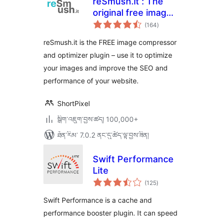
reSmush.it : The
original free image
གདེང་
compressor and
(164
)
འཇོག་
ཆ་
optimizer plugin
ཚང་།
reSmush.it is the FREE image compressor
and optimizer plugin – use it to optimize
your images and improve the SEO and
performance of your website.
ShortPixel
སྒྲིག་འཇུག་བྱས་ཚད། 100,000+
ཐོན་རིམ་ 7.0.2 ནང་དུ་ཚོད་ལྟ་བྱས་ཟིན།
Swift Performance
Lite
གདེང་
(125
)
འཇོག་
ཆ་
ཚང་།
Swift Performance is a cache and
performance booster plugin. It can speed