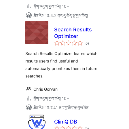
སྒྲིག་འཇུག་བྱས་ཚད། 10+
ཐོན་རིམ་ 3.4.2 ནང་དུ་ཚོད་ལྟ་བྱས་ཟིན།
Search Results
Optimizer
གདེང་
(0
)
འཇོག་
ཆ་
ཚང་།
Search Results Optimizer learns which
results users find useful and
automatically prioritizes them in future
searches.
Chris Gorvan
སྒྲིག་འཇུག་བྱས་ཚད། 10+
ཐོན་རིམ་ 3.7.41 ནང་དུ་ཚོད་ལྟ་བྱས་ཟིན།
CliniQ DB
གདེང་
(0
)