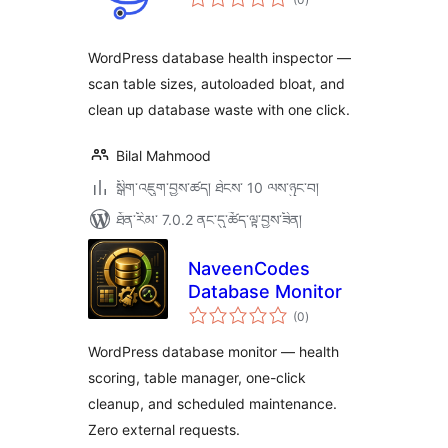
འཇོག་
ཆ་
ཚང་།
WordPress database health inspector —
scan table sizes, autoloaded bloat, and
clean up database waste with one click.
Bilal Mahmood
སྒྲིག་འཇུག་བྱས་ཚད། ཐེངས་ 10 ལས་ཉུང་བ།
ཐོན་རིམ་ 7.0.2 ནང་དུ་ཚོད་ལྟ་བྱས་ཟིན།
NaveenCodes
Database Monitor
གདེང་
(0
)
འཇོག་
ཆ་
ཚང་།
WordPress database monitor — health
scoring, table manager, one-click
cleanup, and scheduled maintenance.
Zero external requests.