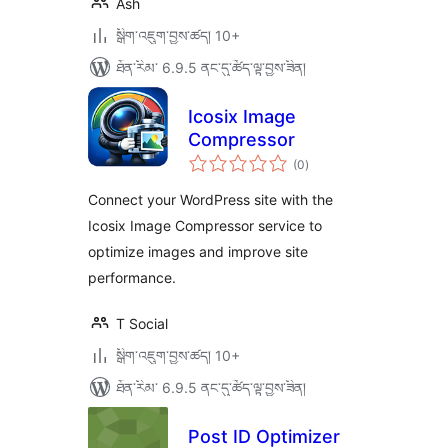
Ash
སྒྲིག་འཇུག་བྱས་ཚད། 10+
ཐོན་རིམ་ 6.9.5 ནང་དུ་ཚོད་ལྟ་བྱས་ཟིན།
Icosix Image
Compressor
གདེང་
(0
)
འཇོག་
ཆ་
ཚང་།
Connect your WordPress site with the
Icosix Image Compressor service to
optimize images and improve site
performance.
T Social
སྒྲིག་འཇུག་བྱས་ཚད། 10+
ཐོན་རིམ་ 6.9.5 ནང་དུ་ཚོད་ལྟ་བྱས་ཟིན།
Post ID Optimizer