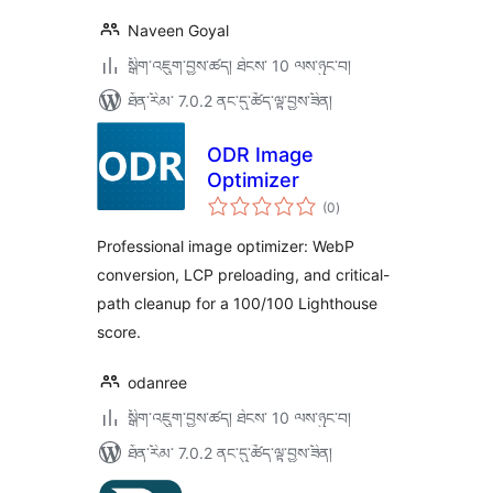
Naveen Goyal
སྒྲིག་འཇུག་བྱས་ཚད། ཐེངས་ 10 ལས་ཉུང་བ།
ཐོན་རིམ་ 7.0.2 ནང་དུ་ཚོད་ལྟ་བྱས་ཟིན།
ODR Image
Optimizer
གདེང་
(0
)
འཇོག་
ཆ་
ཚང་།
Professional image optimizer: WebP
conversion, LCP preloading, and critical-
path cleanup for a 100/100 Lighthouse
score.
odanree
སྒྲིག་འཇུག་བྱས་ཚད། ཐེངས་ 10 ལས་ཉུང་བ།
ཐོན་རིམ་ 7.0.2 ནང་དུ་ཚོད་ལྟ་བྱས་ཟིན།