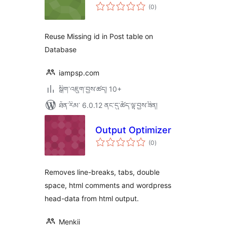
གདེང་
(0
)
འཇོག་
ཆ་
ཚང་།
Reuse Missing id in Post table on
Database
iampsp.com
སྒྲིག་འཇུག་བྱས་ཚད། 10+
ཐོན་རིམ་ 6.0.12 ནང་དུ་ཚོད་ལྟ་བྱས་ཟིན།
Output Optimizer
གདེང་
(0
)
འཇོག་
ཆ་
ཚང་།
Removes line-breaks, tabs, double
space, html comments and wordpress
head-data from html output.
Menkii