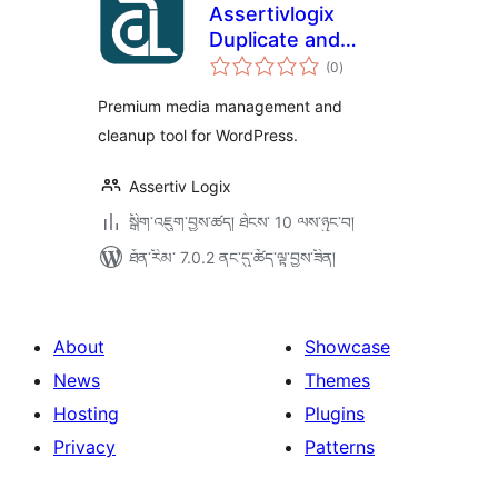
Assertivlogix
Duplicate and
གདེང་
Unused Media
(0
)
འཇོག་
ཆ་
Cleaner
ཚང་།
Premium media management and
cleanup tool for WordPress.
Assertiv Logix
སྒྲིག་འཇུག་བྱས་ཚད། ཐེངས་ 10 ལས་ཉུང་བ།
ཐོན་རིམ་ 7.0.2 ནང་དུ་ཚོད་ལྟ་བྱས་ཟིན།
About
Showcase
News
Themes
Hosting
Plugins
Privacy
Patterns