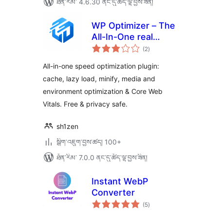
ཐོན་རིམ་ 4.6.30 ནང་དུ་ཚོད་ལྟ་བྱས་ཟིན།
WP Optimizer – The
All-In-One real
གདེང་
Performance-
(2
)
འཇོག་
ཆ་
Boosting Plugin
ཚང་།
All-in-one speed optimization plugin:
cache, lazy load, minify, media and
environment optimization & Core Web
Vitals. Free & privacy safe.
sh1zen
སྒྲིག་འཇུག་བྱས་ཚད། 100+
ཐོན་རིམ་ 7.0.0 ནང་དུ་ཚོད་ལྟ་བྱས་ཟིན།
Instant WebP
Converter
གདེང་
(5
)
འཇོག་
ཆ་