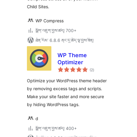
Child Sites.
WP Compress
སྒྲིག་འཇུག་བྱས་ཚད། 700+
ཐོན་རིམ་ 6.8.6 ནང་དུ་ཚོད་ལྟ་བྱས་ཟིན།
WP Theme
Optimizer
གདེང་
(2
)
འཇོག་
ཆ་
ཚང་།
Optimize your WordPress theme header
by removing excess tags and scripts.
Make your site faster and more secure
by hiding WordPress tags.
d
སྒྲིག་འཇུག་བྱས་ཚད། 400+