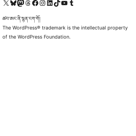
Visit our X (formerly Twitter) account
Visit our Bluesky account
Visit our Mastodon account
Visit our Threads account
Visit our Facebook page
Visit our Instagram account
Visit our LinkedIn account
Visit our TikTok account
Visit our YouTube channel
Visit our Tumblr account
ཚབ་ཨང་ནི་སྙན་ངག་གོ།
The WordPress® trademark is the intellectual property
of the WordPress Foundation.