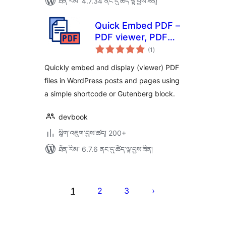
ཐོན་རིམ་ 4.7.34 ནང་དུ་ཚོད་ལྟ་བྱས་ཟིན།
Quick Embed PDF –
PDF viewer, PDF
གདེང་
embeds, PDF
(1
)
འཇོག་
ཆ་
Reader, PDF
ཚང་།
Quickly embed and display (viewer) PDF
Embedder
files in WordPress posts and pages using
a simple shortcode or Gutenberg block.
devbook
སྒྲིག་འཇུག་བྱས་ཚད། 200+
ཐོན་རིམ་ 6.7.6 ནང་དུ་ཚོད་ལྟ་བྱས་ཟིན།
Posts
pagination
1
2
3