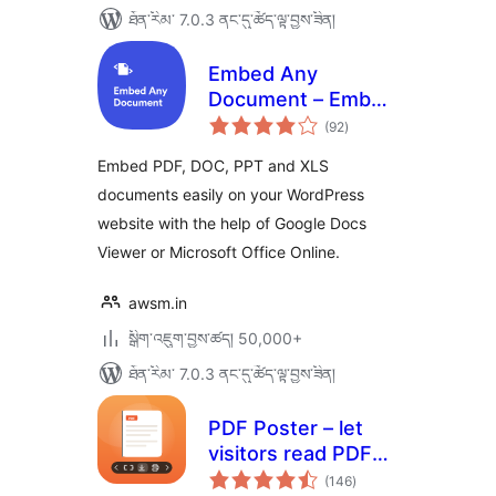
ཐོན་རིམ་ 7.0.3 ནང་དུ་ཚོད་ལྟ་བྱས་ཟིན།
Embed Any
Document – Embed
གདེང་
PDF, Word,
(92
)
འཇོག་
ཆ་
PowerPoint and
ཚང་།
Embed PDF, DOC, PPT and XLS
Excel Files
documents easily on your WordPress
website with the help of Google Docs
Viewer or Microsoft Office Online.
awsm.in
སྒྲིག་འཇུག་བྱས་ཚད། 50,000+
ཐོན་རིམ་ 7.0.3 ནང་དུ་ཚོད་ལྟ་བྱས་ཟིན།
PDF Poster – let
visitors read PDFs
གདེང་
without leaving the
(146
)
འཇོག་