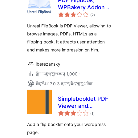
PDF Flipbook,
WPBakery Addon –
གདེང་
Unreal FlipBook
(2
)
འཇོག་
ཆ་
ཚང་།
Unreal FlipBook is PDF Viewer, allowing to
browse images, PDFs, HTMLs as a
flipping book. It attracts user attention
and makes more impression on him.
iberezansky
སྒྲིག་འཇུག་བྱས་ཚད། 1,000+
ཐོན་རིམ་ 7.0.3 ནང་དུ་ཚོད་ལྟ་བྱས་ཟིན།
Simplebooklet PDF
Viewer and
གདེང་
Embedder
(1
)
འཇོག་
ཆ་
ཚང་།
Add a flip booklet onto your wordpress
page.