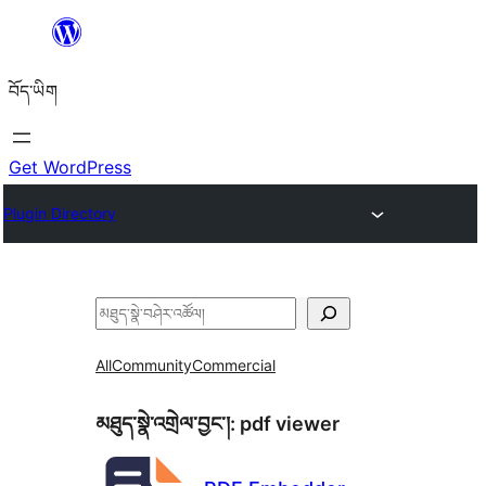
Skip
to
བོད་ཡིག
content
Get WordPress
Plugin Directory
བཤེར་
འཚོལ།
All
Community
Commercial
མཐུད་སྣེ་འགྲེལ་བྱང་།:
pdf viewer