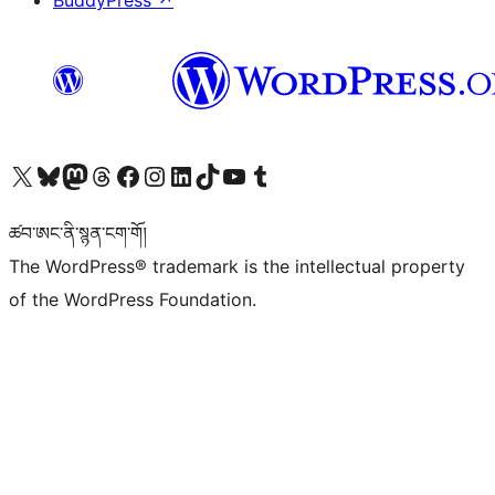
BuddyPress
↗
Visit our X (formerly Twitter) account
Visit our Bluesky account
Visit our Mastodon account
Visit our Threads account
Visit our Facebook page
Visit our Instagram account
Visit our LinkedIn account
Visit our TikTok account
Visit our YouTube channel
Visit our Tumblr account
ཚབ་ཨང་ནི་སྙན་ངག་གོ།
The WordPress® trademark is the intellectual property
of the WordPress Foundation.