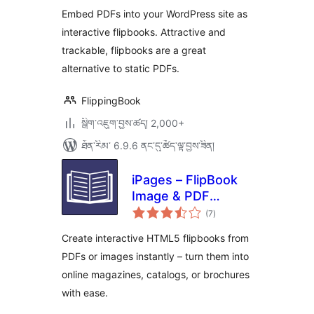
Embed PDFs into your WordPress site as
interactive flipbooks. Attractive and
trackable, flipbooks are a great
alternative to static PDFs.
FlippingBook
སྒྲིག་འཇུག་བྱས་ཚད། 2,000+
ཐོན་རིམ་ 6.9.6 ནང་དུ་ཚོད་ལྟ་བྱས་ཟིན།
iPages – FlipBook
Image & PDF
གདེང་
Viewer
(7
)
འཇོག་
ཆ་
ཚང་།
Create interactive HTML5 flipbooks from
PDFs or images instantly – turn them into
online magazines, catalogs, or brochures
with ease.