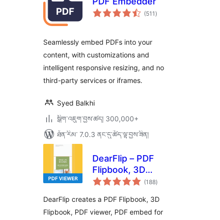
PDF Embedder
གདེང་
(511
)
འཇོག་
ཆ་
ཚང་།
Seamlessly embed PDFs into your
content, with customizations and
intelligent responsive resizing, and no
third-party services or iframes.
Syed Balkhi
སྒྲིག་འཇུག་བྱས་ཚད། 300,000+
ཐོན་རིམ་ 7.0.3 ནང་དུ་ཚོད་ལྟ་བྱས་ཟིན།
DearFlip – PDF
Flipbook, 3D
གདེང་
Flipbook, PDF
(188
)
འཇོག་
ཆ་
embed, PDF viewer
ཚང་།
DearFlip creates a PDF Flipbook, 3D
Flipbook, PDF viewer, PDF embed for