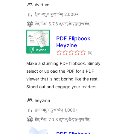
Avirtum
སྒྲིག་འཇུག་བྱས་ཚད། 2,000+
ཐོན་རིམ་ 6.7.6 ནང་དུ་ཚོད་ལྟ་བྱས་ཟིན།
PDF Flipbook
Heyzine
གདེང་
(0
)
འཇོག་
ཆ་
ཚང་།
Make a stunning PDF flipbook. Simply
select or upload the PDF for a PDF
viewer that is not boring like the rest.
Stand out and engage your readers.
heyzine
སྒྲིག་འཇུག་བྱས་ཚད། 1,000+
ཐོན་རིམ་ 7.0.3 ནང་དུ་ཚོད་ལྟ་བྱས་ཟིན།