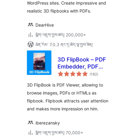
WordPress sites. Create impressive and
realistic 3D flipbooks with PDFs.
DearHive
སྒྲིག་འཇུག་བྱས་ཚད། 200,000+
ཐོན་རིམ་ 7.0.3 ནང་དུ་ཚོད་ལྟ་བྱས་ཟིན།
3D FlipBook – PDF
Embedder, PDF
གདེང་
Flipbook Viewer,
(182
)
འཇོག་
ཆ་
Flipbook Image
ཚང་།
3D FlipBook is PDF Viewer, allowing to
Gallery
browse images, PDFs or HTMLs as
flipbook. Flipbook attracts user attention
and makes more impression on him.
iberezansky
སྒྲིག་འཇུག་བྱས་ཚད། 70,000+