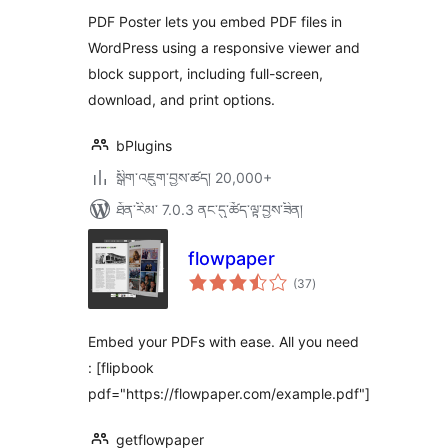
ཆ་
page
ཚང་།
PDF Poster lets you embed PDF files in
WordPress using a responsive viewer and
block support, including full-screen,
download, and print options.
bPlugins
སྒྲིག་འཇུག་བྱས་ཚད། 20,000+
ཐོན་རིམ་ 7.0.3 ནང་དུ་ཚོད་ལྟ་བྱས་ཟིན།
flowpaper
གདེང་
(37
)
འཇོག་
ཆ་
ཚང་།
Embed your PDFs with ease. All you need
: [flipbook
pdf="https://flowpaper.com/example.pdf"]
getflowpaper