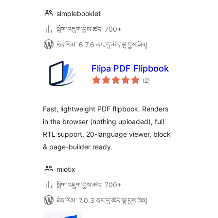
simplebooklet
སྒྲིག་འཇུག་བྱས་ཚད། 700+
ཐོན་རིམ་ 6.7.6 ནང་དུ་ཚོད་ལྟ་བྱས་ཟིན།
Flipa PDF Flipbook
གདེང་
(2
)
འཇོག་
ཆ་
ཚང་།
Fast, lightweight PDF flipbook. Renders
in the browser (nothing uploaded), full
RTL support, 20-language viewer, block
& page-builder ready.
miotix
སྒྲིག་འཇུག་བྱས་ཚད། 700+
ཐོན་རིམ་ 7.0.3 ནང་དུ་ཚོད་ལྟ་བྱས་ཟིན།