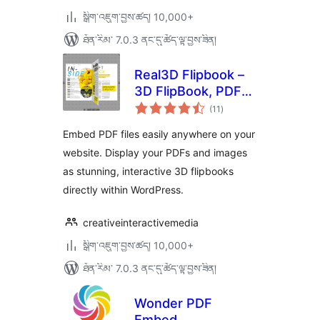
སྒྲིག་འཇུག་བྱས་ཚད། 10,000+
ཐོན་རིམ་ 7.0.3 ནང་དུ་ཚོད་ལྟ་བྱས་ཟིན།
Real3D Flipbook –
3D FlipBook, PDF
གདེང་
FlipBook, PDF
(11
)
འཇོག་
ཆ་
Viewer, PDF
ཚང་།
Embed PDF files easily anywhere on your
Embedder
website. Display your PDFs and images
as stunning, interactive 3D flipbooks
directly within WordPress.
creativeinteractivemedia
སྒྲིག་འཇུག་བྱས་ཚད། 10,000+
ཐོན་རིམ་ 7.0.3 ནང་དུ་ཚོད་ལྟ་བྱས་ཟིན།
Wonder PDF
Embed