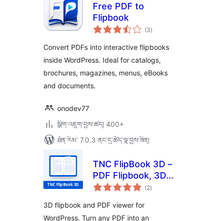
Free PDF to
Flipbook
གདེང་
(3
)
འཇོག་
ཆ་
ཚང་།
Convert PDFs into interactive flipbooks
inside WordPress. Ideal for catalogs,
brochures, magazines, menus, eBooks
and documents.
onodev77
སྒྲིག་འཇུག་བྱས་ཚད། 400+
ཐོན་རིམ་ 7.0.3 ནང་དུ་ཚོད་ལྟ་བྱས་ཟིན།
TNC FlipBook 3D –
PDF Flipbook, 3D
གདེང་
Flipbook, PDF
(2
)
འཇོག་
ཆ་
Viewer, PDF
ཚང་།
3D flipbook and PDF viewer for
Embedder
WordPress. Turn any PDF into an