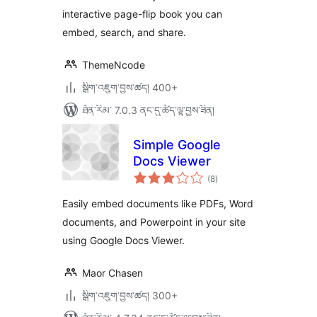
interactive page-flip book you can
embed, search, and share.
ThemeNcode
སྒྲིག་འཇུག་བྱས་ཚད། 400+
ཐོན་རིམ་ 7.0.3 ནང་དུ་ཚོད་ལྟ་བྱས་ཟིན།
Simple Google
Docs Viewer
གདེང་
(8
)
འཇོག་
ཆ་
ཚང་།
Easily embed documents like PDFs, Word
documents, and Powerpoint in your site
using Google Docs Viewer.
Maor Chasen
སྒྲིག་འཇུག་བྱས་ཚད། 300+