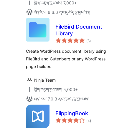
སྒྲིག་འཇུག་བྱས་ཚད། 7,000+
ཐོན་རིམ་ 6.6.6 ནང་དུ་ཚོད་ལྟ་བྱས་ཟིན།
FileBird Document
Library
གདེང་
(8
)
འཇོག་
ཆ་
ཚང་།
Create WordPress document library using
FileBird and Gutenberg or any WordPress
page builder.
Ninja Team
སྒྲིག་འཇུག་བྱས་ཚད། 5,000+
ཐོན་རིམ་ 7.0.3 ནང་དུ་ཚོད་ལྟ་བྱས་ཟིན།
FlippingBook
གདེང་
(4
)
འཇོག་
ཆ་
ཚང་།