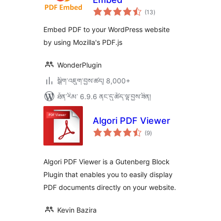
གདེང་
(13
)
འཇོག་
ཆ་
ཚང་།
Embed PDF to your WordPress website
by using Mozilla's PDF.js
WonderPlugin
སྒྲིག་འཇུག་བྱས་ཚད། 8,000+
ཐོན་རིམ་ 6.9.6 ནང་དུ་ཚོད་ལྟ་བྱས་ཟིན།
Algori PDF Viewer
གདེང་
(9
)
འཇོག་
ཆ་
ཚང་།
Algori PDF Viewer is a Gutenberg Block
Plugin that enables you to easily display
PDF documents directly on your website.
Kevin Bazira