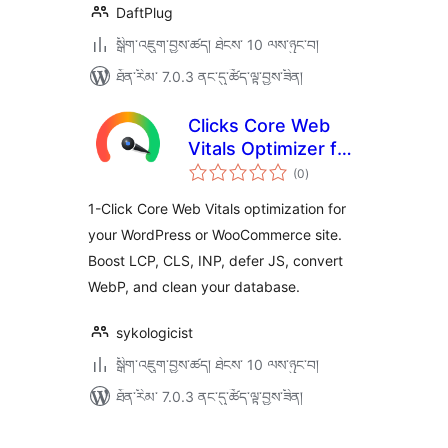
DaftPlug
སྒྲིག་འཇུག་བྱས་ཚད། ཐེངས་ 10 ལས་ཉུང་བ།
ཐོན་རིམ་ 7.0.3 ནང་དུ་ཚོད་ལྟ་བྱས་ཟིན།
Clicks Core Web
Vitals Optimizer for
གདེང་
WooCommerce —
(0
)
འཇོག་
ཆ་
Boost LCP, INP,
ཚང་།
1-Click Core Web Vitals optimization for
CLS & PageSpeed
your WordPress or WooCommerce site.
Score
Boost LCP, CLS, INP, defer JS, convert
WebP, and clean your database.
sykologicist
སྒྲིག་འཇུག་བྱས་ཚད། ཐེངས་ 10 ལས་ཉུང་བ།
ཐོན་རིམ་ 7.0.3 ནང་དུ་ཚོད་ལྟ་བྱས་ཟིན།