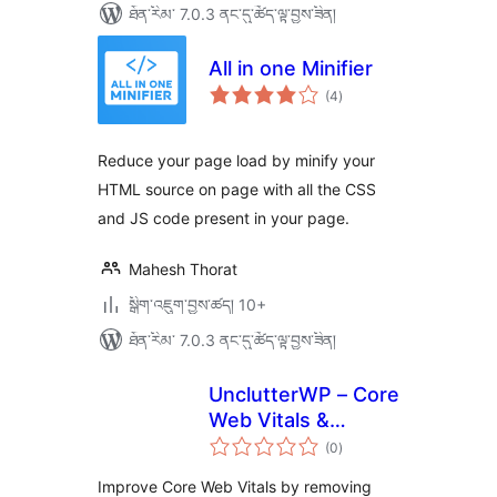
ཐོན་རིམ་ 7.0.3 ནང་དུ་ཚོད་ལྟ་བྱས་ཟིན།
All in one Minifier
གདེང་
(4
)
འཇོག་
ཆ་
ཚང་།
Reduce your page load by minify your
HTML source on page with all the CSS
and JS code present in your page.
Mahesh Thorat
སྒྲིག་འཇུག་བྱས་ཚད། 10+
ཐོན་རིམ་ 7.0.3 ནང་དུ་ཚོད་ལྟ་བྱས་ཟིན།
UnclutterWP – Core
Web Vitals &
གདེང་
Performance
(0
)
འཇོག་
ཆ་
Optimizer
ཚང་།
Improve Core Web Vitals by removing