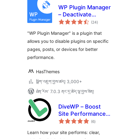
WP Plugin Manager
– Deactivate
གདེང་
plugins per page
(24
)
འཇོག་
ཆ་
ཚང་།
"WP Plugin Manager" is a plugin that
allows you to disable plugins on specific
pages, posts, or devices for better
performance.
HasThemes
སྒྲིག་འཇུག་བྱས་ཚད། 3,000+
ཐོན་རིམ་ 7.0.3 ནང་དུ་ཚོད་ལྟ་བྱས་ཟིན།
DiveWP – Boost
Site Performance
གདེང་
with Clear,
(6
)
འཇོག་
ཆ་
Actionable Steps
ཚང་།
Learn how your site performs: clear,