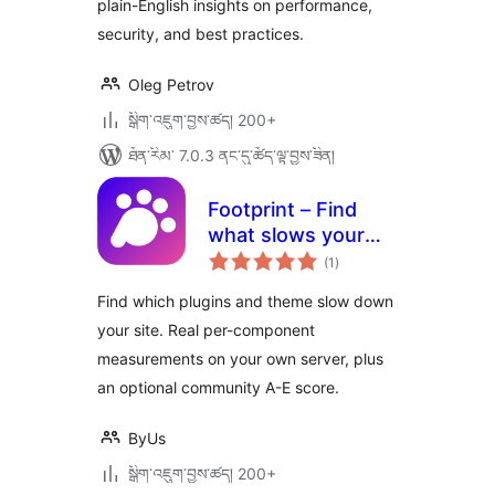
plain-English insights on performance,
security, and best practices.
Oleg Petrov
སྒྲིག་འཇུག་བྱས་ཚད། 200+
ཐོན་རིམ་ 7.0.3 ནང་དུ་ཚོད་ལྟ་བྱས་ཟིན།
Footprint – Find
what slows your
གདེང་
site
(1
)
འཇོག་
ཆ་
ཚང་།
Find which plugins and theme slow down
your site. Real per-component
measurements on your own server, plus
an optional community A-E score.
ByUs
སྒྲིག་འཇུག་བྱས་ཚད། 200+