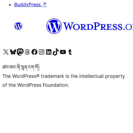
BuddyPress
↗
Visit our X (formerly Twitter) account
Visit our Bluesky account
Visit our Mastodon account
Visit our Threads account
Visit our Facebook page
Visit our Instagram account
Visit our LinkedIn account
Visit our TikTok account
Visit our YouTube channel
Visit our Tumblr account
ཚབ་ཨང་ནི་སྙན་ངག་གོ།
The WordPress® trademark is the intellectual property
of the WordPress Foundation.