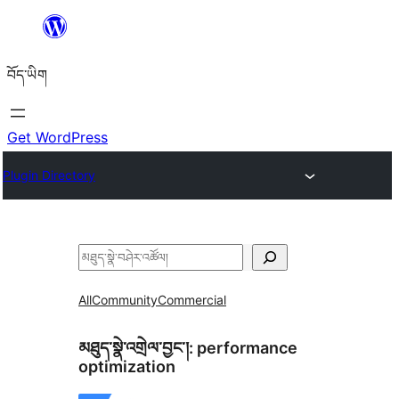
Skip
to
བོད་ཡིག
content
Get WordPress
Plugin Directory
བཤེར་
འཚོལ།
All
Community
Commercial
མཐུད་སྣེ་འགྲེལ་བྱང་།:
performance
optimization