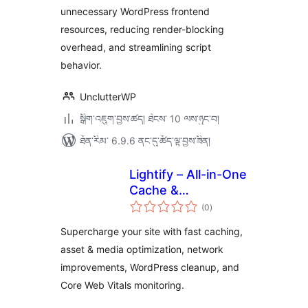
unnecessary WordPress frontend
resources, reducing render-blocking
overhead, and streamlining script
behavior.
UnclutterWP
སྒྲིག་འཇུག་བྱས་ཚད། ཐེངས་ 10 ལས་ཉུང་བ།
ཐོན་རིམ་ 6.9.6 ནང་དུ་ཚོད་ལྟ་བྱས་ཟིན།
Lightify – All-in-One
Cache &
གདེང་
Performance
(0
)
འཇོག་
ཆ་
Optimizations &
ཚང་།
Supercharge your site with fast caching,
Core Web Vitals
asset & media optimization, network
improvements, WordPress cleanup, and
Core Web Vitals monitoring.