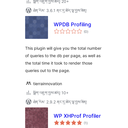
སྒྲིག་འཇུག་བྱས་ཚད། 20+
ཐོན་རིམ་ 3.6.1 ནང་དུ་ཚོད་ལྟ་བྱས་ཟིན།
WPDB Profiling
གདེང་
(0
)
འཇོག་
ཆ་
ཚང་།
This plugin will give you the total number
of queries to the db per page, as well as
the total time it took to render those
queries out to the page.
tierrainnovation
སྒྲིག་འཇུག་བྱས་ཚད། 10+
ཐོན་རིམ་ 2.9.2 ནང་དུ་ཚོད་ལྟ་བྱས་ཟིན།
WP XHProf Profiler
གདེང་
(1
)
འཇོག་
ཆ་