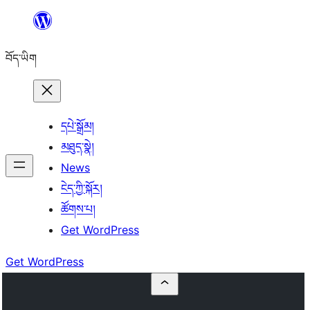
Skip
to
བོད་ཡིག
content
དཔེ་སྒྲོམ།
མཐུད་སྣེ།
News
ངེད་ཀྱི་སྐོར།
ཚོགས་པ།
Get WordPress
Get WordPress