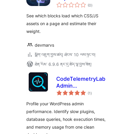
གདེང་
(0
)
འཇོག་
ཆ་
ཚང་།
See which blocks load which CSS/JS
assets on a page and estimate their
weight.
devmarvs
སྒྲིག་འཇུག་བྱས་ཚད། ཐེངས་ 10 ལས་ཉུང་བ།
ཐོན་རིམ་ 6.9.6 ནང་དུ་ཚོད་ལྟ་བྱས་ཟིན།
CodeTelemetryLab
Admin
གདེང་
Performance
(1
)
འཇོག་
ཆ་
Inspector
ཚང་།
Profile your WordPress admin
performance. Identify slow plugins,
database queries, hook execution times,
and memory usage from one clean