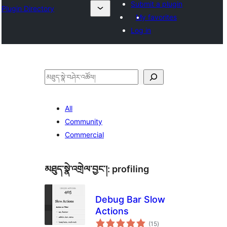
Submit a plugin
Plugin Directory
My favorites
Log in
བཤེར་
འཚོལ།
All
Community
Commercial
མཐུད་སྣེ་འགྲེལ་བྱང་།:
profiling
Debug Bar Slow
Actions
གདེང་
(15
)
འཇོག་