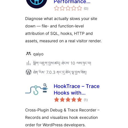
Performance
གདེང་
Surgeon
(0
)
འཇོག་
ཆ་
ཚང་།
Diagnose what actually slows your site
down — file- and function-level
attribution of SQL, hooks, HTTP and
assets, measured on a real visitor render.
qaiyo
སྒྲིག་འཇུག་བྱས་ཚད། ཐེངས་ 10 ལས་ཉུང་བ།
ཐོན་རིམ་ 7.0.3 ནང་དུ་ཚོད་ལྟ་བྱས་ཟིན།
HookTrace – Trace
Hooks with
གདེང་
Precision
(1
)
འཇོག་
ཆ་
ཚང་།
Cross-Plugin Debug & Trace Recorder –
Records and visualizes hook execution
order for WordPress developers.