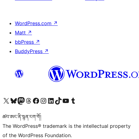
WordPress.com
↗
Matt
↗
bbPress
↗
BuddyPress
↗
Visit our X (formerly Twitter) account
Visit our Bluesky account
Visit our Mastodon account
Visit our Threads account
Visit our Facebook page
Visit our Instagram account
Visit our LinkedIn account
Visit our TikTok account
Visit our YouTube channel
Visit our Tumblr account
ཚབ་ཨང་ནི་སྙན་ངག་གོ།
The WordPress® trademark is the intellectual property
of the WordPress Foundation.