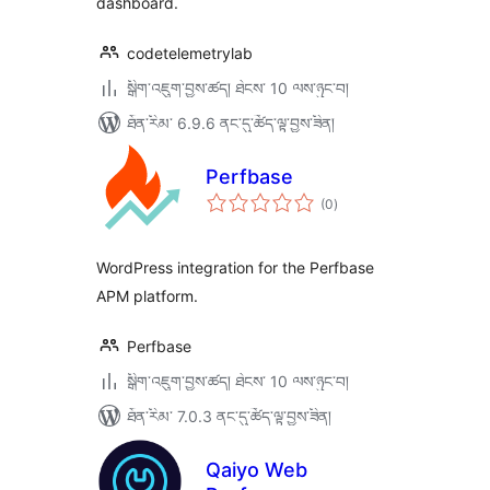
dashboard.
codetelemetrylab
སྒྲིག་འཇུག་བྱས་ཚད། ཐེངས་ 10 ལས་ཉུང་བ།
ཐོན་རིམ་ 6.9.6 ནང་དུ་ཚོད་ལྟ་བྱས་ཟིན།
Perfbase
གདེང་
(0
)
འཇོག་
ཆ་
ཚང་།
WordPress integration for the Perfbase
APM platform.
Perfbase
སྒྲིག་འཇུག་བྱས་ཚད། ཐེངས་ 10 ལས་ཉུང་བ།
ཐོན་རིམ་ 7.0.3 ནང་དུ་ཚོད་ལྟ་བྱས་ཟིན།
Qaiyo Web