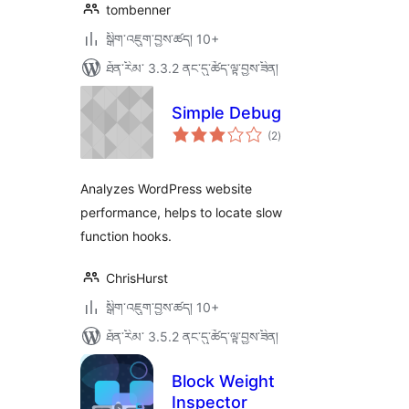
tombenner
སྒྲིག་འཇུག་བྱས་ཚད། 10+
ཐོན་རིམ་ 3.3.2 ནང་དུ་ཚོད་ལྟ་བྱས་ཟིན།
Simple Debug
གདེང་
(2
)
འཇོག་
ཆ་
ཚང་།
Analyzes WordPress website
performance, helps to locate slow
function hooks.
ChrisHurst
སྒྲིག་འཇུག་བྱས་ཚད། 10+
ཐོན་རིམ་ 3.5.2 ནང་དུ་ཚོད་ལྟ་བྱས་ཟིན།
Block Weight
Inspector