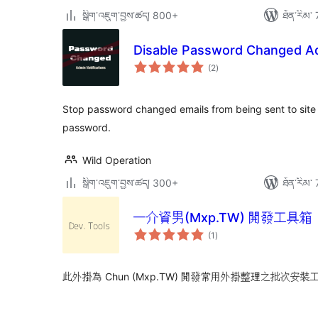
སྒྲིག་འཇུག་བྱས་ཚད། 800+
ཐོན་རིམ་ 
Disable Password Changed A
གདེང་
(2
)
འཇོག་
ཆ་
ཚང་།
Stop password changed emails from being sent to site a
password.
Wild Operation
སྒྲིག་འཇུག་བྱས་ཚད། 300+
ཐོན་རིམ་ 
一介資男(Mxp.TW) 開發工具箱
གདེང་
(1
)
འཇོག་
ཆ་
ཚང་།
此外掛為 Chun (Mxp.TW) 開發常用外掛整理之批次安裝