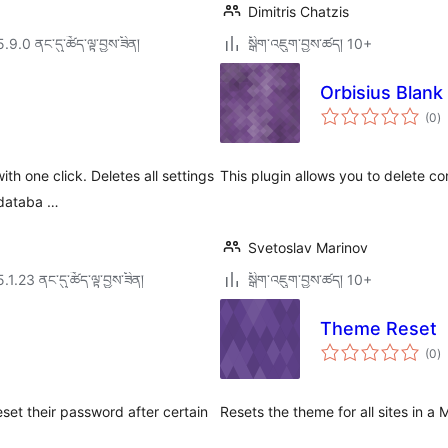
Dimitris Chatzis
5.9.0 ནང་དུ་ཚོད་ལྟ་བྱས་ཟིན།
སྒྲིག་འཇུག་བྱས་ཚད། 10+
Orbisius Blank
གད
(0
)
འཇ
ཆ་
ཚང
h one click. Deletes all settings
This plugin allows you to delete c
 databa …
Svetoslav Marinov
5.1.23 ནང་དུ་ཚོད་ལྟ་བྱས་ཟིན།
སྒྲིག་འཇུག་བྱས་ཚད། 10+
Theme Reset
གད
(0
)
འཇ
ཆ་
ཚང
set their password after certain
Resets the theme for all sites in a 