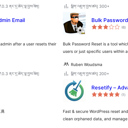
7.0.3 ནང་དུ་ཚོད་ལྟ་བྱས་ཟིན།
སྒྲིག་འཇུག་བྱས་ཚད། 300+
dmin Email
Bulk Password
གད
(6
)
འཇ
ཆ་
ཚང
dmin after a user resets their
Bulk Password Reset is a tool whic
users or just specific users within 
Ruben Woudsma
7.0.3 ནང་དུ་ཚོད་ལྟ་བྱས་ཟིན།
སྒྲིག་འཇུག་བྱས་ཚད། 200+
Resetify – Ad
གད
(1
)
འཇ
ཆ་
ཚང
工具
Fast & secure WordPress reset and 
clean orphaned data, and manage