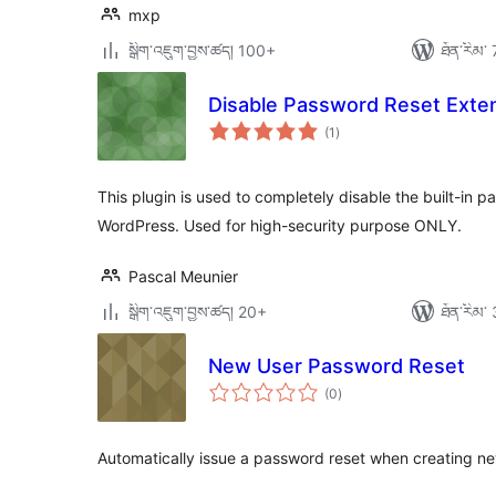
mxp
སྒྲིག་འཇུག་བྱས་ཚད། 100+
ཐོན་རིམ་ 
Disable Password Reset Exte
གདེང་
(1
)
འཇོག་
ཆ་
ཚང་།
This plugin is used to completely disable the built-in p
WordPress. Used for high-security purpose ONLY.
Pascal Meunier
སྒྲིག་འཇུག་བྱས་ཚད། 20+
ཐོན་རིམ་ 
New User Password Reset
གདེང་
(0
)
འཇོག་
ཆ་
ཚང་།
Automatically issue a password reset when creating n