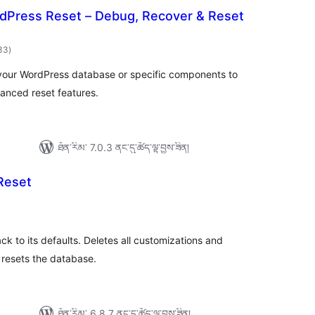
Press Reset – Debug, Recover & Reset
གདེང་
233
)
འཇོག་
ཆ་
ཚང་།
g your WordPress database or specific components to
vanced reset features.
ཐོན་རིམ་ 7.0.3 ནང་དུ་ཚོད་ལྟ་བྱས་ཟིན།
Reset
དེང་
ཇོག་
་
ང་།
 to its defaults. Deletes all customizations and
y resets the database.
ཐོན་རིམ་ 6.8.7 ནང་དུ་ཚོད་ལྟ་བྱས་ཟིན།