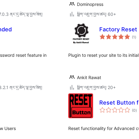
Dominopress
7.0.3 ནང་དུ་ཚོད་ལྟ་བྱས་ཟིན།
སྒྲིག་འཇུག་བྱས་ཚད། 60+
nded
Factory Reset
གད
(1
)
འཇ
ཆ་
ཚང
assword reset feature in
Plugin to reset your site to its initia
Ankit Rawat
3.2.1 ནང་དུ་ཚོད་ལྟ་བྱས་ཟིན།
སྒྲིག་འཇུག་བྱས་ཚད། 20+
Reset Button 
གད
(0
)
འཇ
ཆ་
ཚང
ew Users
Reset functionality for Advanced c