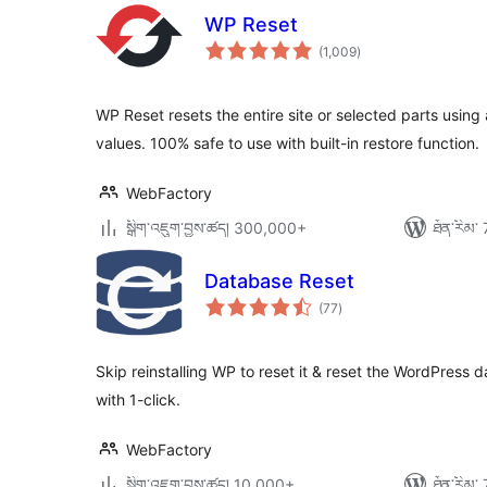
WP Reset
གདེང་
(1,009
)
འཇོག་
ཆ་
ཚང་།
WP Reset resets the entire site or selected parts using
values. 100% safe to use with built-in restore function.
WebFactory
སྒྲིག་འཇུག་བྱས་ཚད། 300,000+
ཐོན་རིམ་ 
Database Reset
གདེང་
(77
)
འཇོག་
ཆ་
ཚང་།
Skip reinstalling WP to reset it & reset the WordPress d
with 1-click.
WebFactory
སྒྲིག་འཇུག་བྱས་ཚད། 10,000+
ཐོན་རིམ་ 