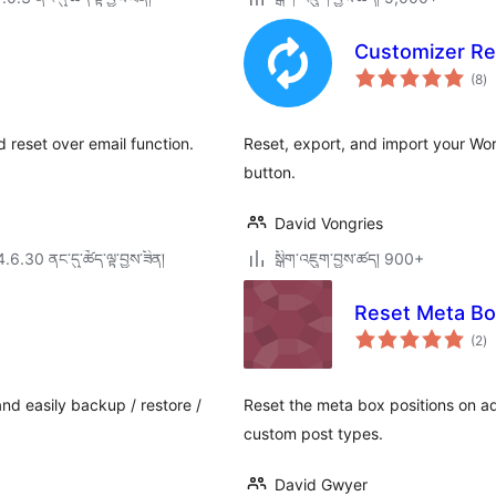
Customizer Re
གད
(8
)
འཇ
ཆ་
ཚང
 reset over email function.
Reset, export, and import your Wor
button.
David Vongries
4.6.30 ནང་དུ་ཚོད་ལྟ་བྱས་ཟིན།
སྒྲིག་འཇུག་བྱས་ཚད། 900+
Reset Meta Bo
གད
(2
)
འཇ
ཆ་
ཚང
nd easily backup / restore /
Reset the meta box positions on adm
custom post types.
David Gwyer