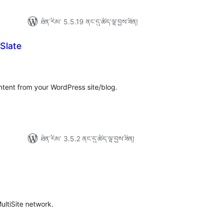
ཐོན་རིམ་ 5.5.19 ནང་དུ་ཚོད་ལྟ་བྱས་ཟིན།
 Slate
ེང་
ོག་
་།
ontent from your WordPress site/blog.
ཐོན་རིམ་ 3.5.2 ནང་དུ་ཚོད་ལྟ་བྱས་ཟིན།
ེང་
ོག་
་།
MultiSite network.