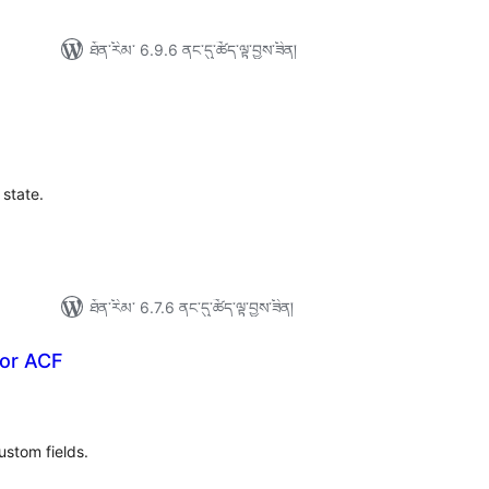
ཐོན་རིམ་ 6.9.6 ནང་དུ་ཚོད་ལྟ་བྱས་ཟིན།
ེང་
ོག་
་།
l state.
ཐོན་རིམ་ 6.7.6 ནང་དུ་ཚོད་ལྟ་བྱས་ཟིན།
for ACF
ེང་
ོག་
་།
ustom fields.