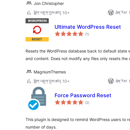
Jon Christopher
སྒྲིག་འཇུག་བྱས་ཚད། 10+
ཐོན་རིམ་ 
Ultimate WordPress Reset
གདེང་
(1
)
འཇོག་
ཆ་
ཚང་།
Resets the WordPress database back to default state wit
and content. Does not modify any files only resets the
MagniumThemes
སྒྲིག་འཇུག་བྱས་ཚད། 10+
ཐོན་རིམ་ 
Force Password Reset
གདེང་
(2
)
འཇོག་
ཆ་
ཚང་།
This plugin is designed to remind WordPress users to re
number of days.