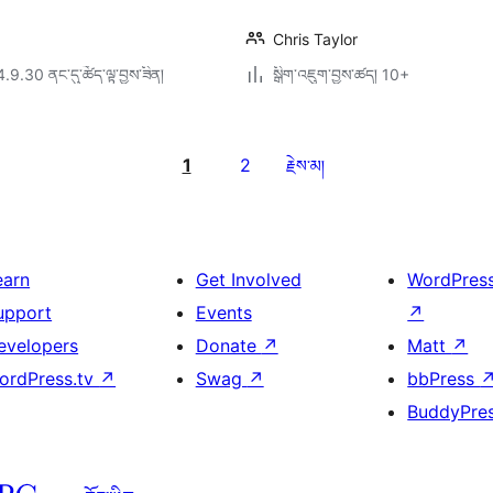
Chris Taylor
4.9.30 ནང་དུ་ཚོད་ལྟ་བྱས་ཟིན།
སྒྲིག་འཇུག་བྱས་ཚད། 10+
1
2
རྗེས་མ།
earn
Get Involved
WordPres
upport
Events
↗
evelopers
Donate
↗
Matt
↗
ordPress.tv
↗
Swag
↗
bbPress
BuddyPre