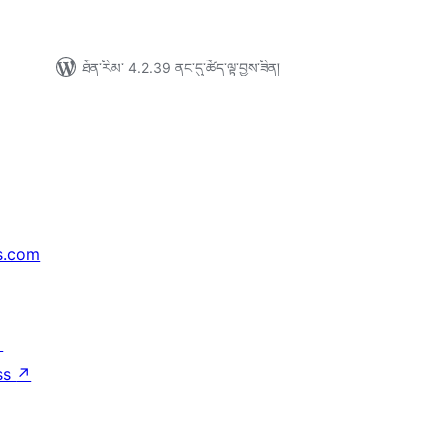
ཐོན་རིམ་ 4.2.39 ནང་དུ་ཚོད་ལྟ་བྱས་ཟིན།
s.com
↗
ss
↗