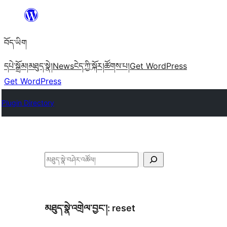
Skip
to
བོད་ཡིག
content
དཔེ་སྒྲོམ།
མཐུད་སྣེ།
News
ངེད་ཀྱི་སྐོར།
ཚོགས་པ།
Get WordPress
Get WordPress
Plugin Directory
བཤེར་
འཚོལ།
མཐུད་སྣེ་འགྲེལ་བྱང་།:
reset