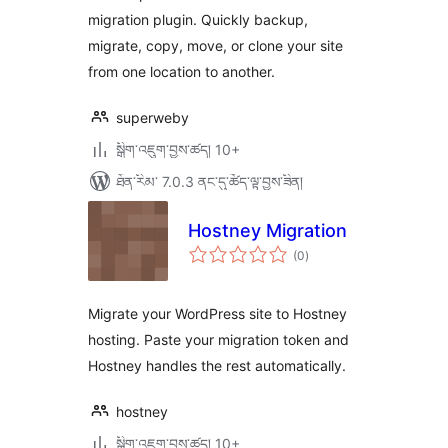
migration plugin. Quickly backup,
migrate, copy, move, or clone your site
from one location to another.
superweby
སྒྲིག་འཇུག་བྱས་ཚད། 10+
ཐོན་རིམ་ 7.0.3 ནང་དུ་ཚོད་ལྟ་བྱས་ཟིན།
Hostney Migration
གདེང་
(0
)
འཇོག་
ཆ་
ཚང་།
Migrate your WordPress site to Hostney
hosting. Paste your migration token and
Hostney handles the rest automatically.
hostney
སྒྲིག་འཇུག་བྱས་ཚད། 10+