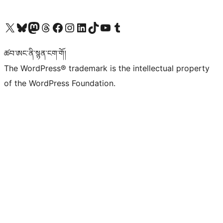
Visit our X (formerly Twitter) account
Visit our Bluesky account
Visit our Mastodon account
Visit our Threads account
Visit our Facebook page
Visit our Instagram account
Visit our LinkedIn account
Visit our TikTok account
Visit our YouTube channel
Visit our Tumblr account
ཚབ་ཨང་ནི་སྙན་ངག་གོ།
The WordPress® trademark is the intellectual property
of the WordPress Foundation.