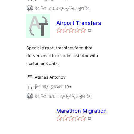
ཐོན་རིམ་ 7.0.3 ནང་དུ་ཚོད་ལྟ་བྱས་ཟིན།
Airport Transfers
གདེང་
(0
)
འཇོག་
ཆ་
ཚང་།
Special airport transfers form that
delivers mail to an administrator with
customer's data.
Atanas Antonov
སྒྲིག་འཇུག་བྱས་ཚད། 10+
ཐོན་རིམ་ 6.1.11 ནང་དུ་ཚོད་ལྟ་བྱས་ཟིན།
Marathon Migration
གདེང་
(0
)
འཇོག་
ཆ་
ཚང་།