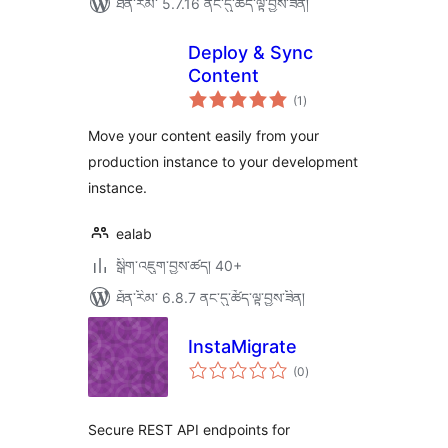
ཐོན་རིམ་ 5.7.16 ནང་དུ་ཚོད་ལྟ་བྱས་ཟིན།
Deploy & Sync
Content
གདེང་
(1
)
འཇོག་
ཆ་
ཚང་།
Move your content easily from your
production instance to your development
instance.
ealab
སྒྲིག་འཇུག་བྱས་ཚད། 40+
ཐོན་རིམ་ 6.8.7 ནང་དུ་ཚོད་ལྟ་བྱས་ཟིན།
InstaMigrate
གདེང་
(0
)
འཇོག་
ཆ་
ཚང་།
Secure REST API endpoints for