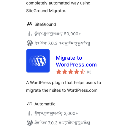
completely automated way using
SiteGround Migrator.
SiteGround
སྒྲིག་འཇུག་བྱས་ཚད། 80,000+
ཐོན་རིམ་ 7.0.3 ནང་དུ་ཚོད་ལྟ་བྱས་ཟིན།
Migrate to
WordPress.com
གདེང་
(8
)
འཇོག་
ཆ་
ཚང་།
A WordPress plugin that helps users to
migrate their sites to WordPress.com
Automattic
སྒྲིག་འཇུག་བྱས་ཚད། 2,000+
ཐོན་རིམ་ 7.0.3 ནང་དུ་ཚོད་ལྟ་བྱས་ཟིན།