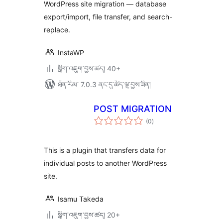
WordPress site migration — database
export/import, file transfer, and search-
replace.
InstaWP
སྒྲིག་འཇུག་བྱས་ཚད། 40+
ཐོན་རིམ་ 7.0.3 ནང་དུ་ཚོད་ལྟ་བྱས་ཟིན།
POST MIGRATION
གདེང་
(0
)
འཇོག་
ཆ་
ཚང་།
This is a plugin that transfers data for
individual posts to another WordPress
site.
Isamu Takeda
སྒྲིག་འཇུག་བྱས་ཚད། 20+