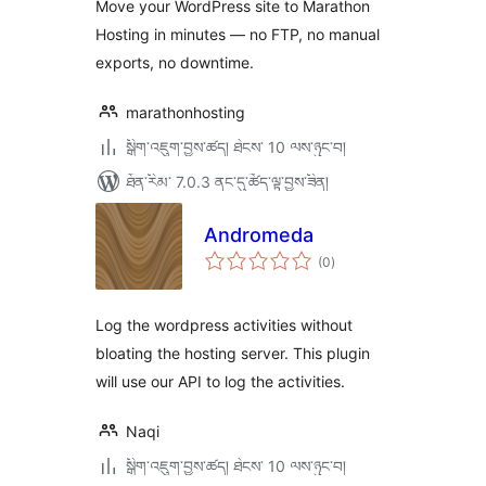
Move your WordPress site to Marathon
Hosting in minutes — no FTP, no manual
exports, no downtime.
marathonhosting
སྒྲིག་འཇུག་བྱས་ཚད། ཐེངས་ 10 ལས་ཉུང་བ།
ཐོན་རིམ་ 7.0.3 ནང་དུ་ཚོད་ལྟ་བྱས་ཟིན།
Andromeda
གདེང་
(0
)
འཇོག་
ཆ་
ཚང་།
Log the wordpress activities without
bloating the hosting server. This plugin
will use our API to log the activities.
Naqi
སྒྲིག་འཇུག་བྱས་ཚད། ཐེངས་ 10 ལས་ཉུང་བ།