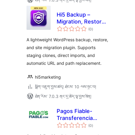
Hi5 Backup –
Migration, Restore
གདེང་
& Clone
(0
)
འཇོག་
ཆ་
ཚང་།
A lightweight WordPress backup, restore,
and site migration plugin. Supports
staging clones, direct imports, and
automatic URL and path replacement.
hi5marketing
སྒྲིག་འཇུག་བྱས་ཚད། ཐེངས་ 10 ལས་ཉུང་བ།
ཐོན་རིམ་ 7.0.3 ནང་དུ་ཚོད་ལྟ་བྱས་ཟིན།
Pagos Fiable-
Transferencia
གདེང་
Bancaria
(0
)
འཇོག་
ཆ་
ཚང་།