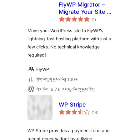
FlyWP Migrator –
Migrate Your Site to
གདེང་
FlyWP
(1
)
འཇོག་
ཆ་
ཚང་།
Move your WordPress site to FlyWP's
lightning-fast hosting platform with just a
few clicks. No technical knowledge
required!
FlyWP
སྒྲིག་འཇུག་བྱས་ཚད། 100+
ཐོན་རིམ་ 6.7.6 ནང་དུ་ཚོད་ལྟ་བྱས་ཟིན།
WP Stripe
གདེང་
(14
)
འཇོག་
ཆ་
ཚང་།
WP Stripe provides a payment form and
recent donor widget by utilizing