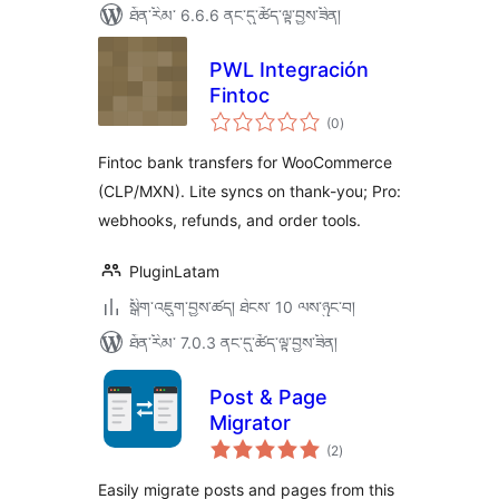
ཐོན་རིམ་ 6.6.6 ནང་དུ་ཚོད་ལྟ་བྱས་ཟིན།
PWL Integración
Fintoc
གདེང་
(0
)
འཇོག་
ཆ་
ཚང་།
Fintoc bank transfers for WooCommerce
(CLP/MXN). Lite syncs on thank-you; Pro:
webhooks, refunds, and order tools.
PluginLatam
སྒྲིག་འཇུག་བྱས་ཚད། ཐེངས་ 10 ལས་ཉུང་བ།
ཐོན་རིམ་ 7.0.3 ནང་དུ་ཚོད་ལྟ་བྱས་ཟིན།
Post & Page
Migrator
གདེང་
(2
)
འཇོག་
ཆ་
ཚང་།
Easily migrate posts and pages from this