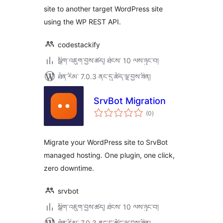
site to another target WordPress site
using the WP REST API.
codestackify
སྒྲིག་འཇུག་བྱས་ཚད། ཐེངས་ 10 ལས་ཉུང་བ།
ཐོན་རིམ་ 7.0.3 ནང་དུ་ཚོད་ལྟ་བྱས་ཟིན།
SrvBot Migration
གདེང་
(0
)
འཇོག་
ཆ་
ཚང་།
Migrate your WordPress site to SrvBot
managed hosting. One plugin, one click,
zero downtime.
srvbot
སྒྲིག་འཇུག་བྱས་ཚད། ཐེངས་ 10 ལས་ཉུང་བ།
ཐོན་རིམ་ 7.0.3 ནང་དུ་ཚོད་ལྟ་བྱས་ཟིན།