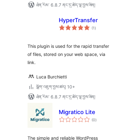
ཐོན་རིམ་ 6.8.7 ནང་དུ་ཚོད་ལྟ་བྱས་ཟིན།
HyperTransfer
གདེང་
(1
)
འཇོག་
ཆ་
ཚང་།
This plugin is used for the rapid transfer
of files, stored on your web space, via
link.
Luca Burchietti
སྒྲིག་འཇུག་བྱས་ཚད། 10+
ཐོན་རིམ་ 6.8.7 ནང་དུ་ཚོད་ལྟ་བྱས་ཟིན།
Migratico Lite
གདེང་
(0
)
འཇོག་
ཆ་
ཚང་།
The simple and reliable WordPress