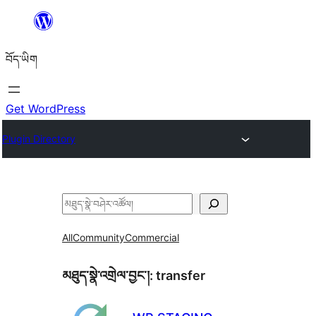
Skip
to
བོད་ཡིག
content
Get WordPress
Plugin Directory
བཤེར་
འཚོལ།
All
Community
Commercial
མཐུད་སྣེ་འགྲེལ་བྱང་།:
transfer