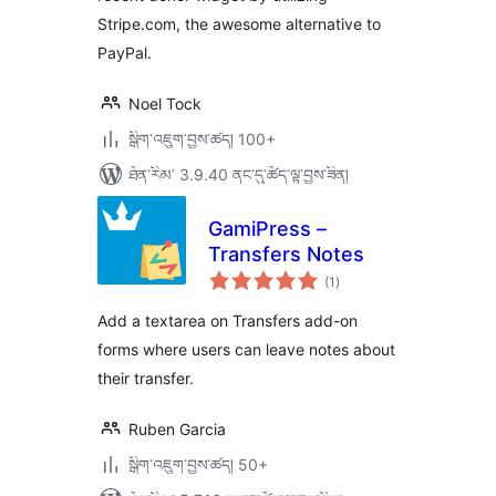
Stripe.com, the awesome alternative to
PayPal.
Noel Tock
སྒྲིག་འཇུག་བྱས་ཚད། 100+
ཐོན་རིམ་ 3.9.40 ནང་དུ་ཚོད་ལྟ་བྱས་ཟིན།
GamiPress –
Transfers Notes
གདེང་
(1
)
འཇོག་
ཆ་
ཚང་།
Add a textarea on Transfers add-on
forms where users can leave notes about
their transfer.
Ruben Garcia
སྒྲིག་འཇུག་བྱས་ཚད། 50+