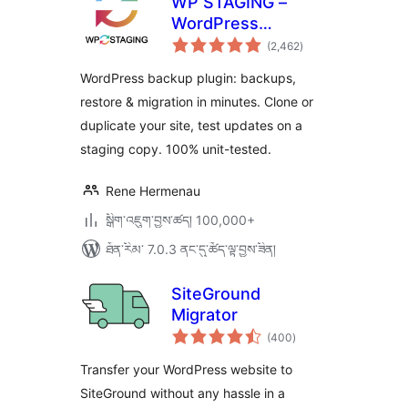
WP STAGING –
WordPress
གདེང་
Backups, Restore,
(2,462
)
འཇོག་
ཆ་
Migration & Clone
ཚང་།
WordPress backup plugin: backups,
restore & migration in minutes. Clone or
duplicate your site, test updates on a
staging copy. 100% unit-tested.
Rene Hermenau
སྒྲིག་འཇུག་བྱས་ཚད། 100,000+
ཐོན་རིམ་ 7.0.3 ནང་དུ་ཚོད་ལྟ་བྱས་ཟིན།
SiteGround
Migrator
གདེང་
(400
)
འཇོག་
ཆ་
ཚང་།
Transfer your WordPress website to
SiteGround without any hassle in a