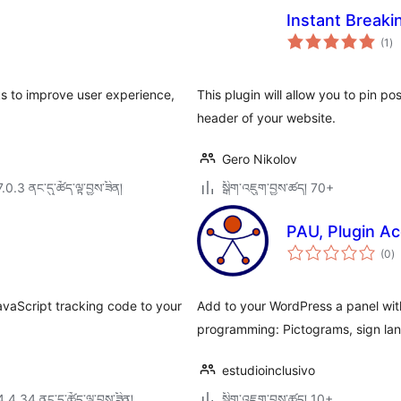
Instant Break
གད
(1
)
འཇ
ཆ་
ཚང
ks to improve user experience,
This plugin will allow you to pin p
header of your website.
Gero Nikolov
7.0.3 ནང་དུ་ཚོད་ལྟ་བྱས་ཟིན།
སྒྲིག་འཇུག་བྱས་ཚད། 70+
PAU, Plugin Acc
གད
(0
)
འཇ
ཆ་
ཚང
avaScript tracking code to your
Add to your WordPress a panel with 
programming: Pictograms, sign lan
estudioinclusivo
4.4.34 ནང་དུ་ཚོད་ལྟ་བྱས་ཟིན།
སྒྲིག་འཇུག་བྱས་ཚད། 10+