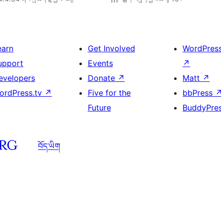
earn
Get Involved
WordPres
upport
Events
↗
evelopers
Donate
↗
Matt
↗
ordPress.tv
↗
Five for the
bbPress
Future
BuddyPre
བོད་ཡིག