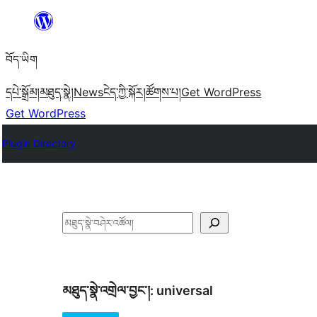
Skip
to
བོད་ཡིག
content
དཔེ་སྒྲོམ།
མཐུད་སྣེ།
News
ངེད་ཀྱི་སྐོར།
ཚོགས་པ།
Get WordPress
Get WordPress
Plugin Directory
བཤེར་
འཚོལ།
མཐུད་སྣེ་འགྲེལ་བྱང་།:
universal