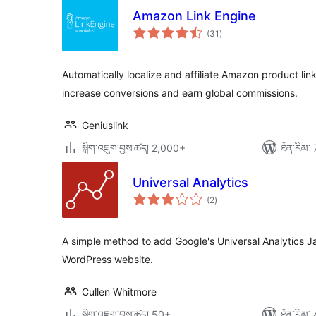
Amazon Link Engine
གདེང་
(31
)
འཇོག་
ཆ་
ཚང་།
Automatically localize and affiliate Amazon product lin
increase conversions and earn global commissions.
Geniuslink
སྒྲིག་འཇུག་བྱས་ཚད། 2,000+
ཐོན་རིམ་ 
Universal Analytics
གདེང་
(2
)
འཇོག་
ཆ་
ཚང་།
A simple method to add Google's Universal Analytics J
WordPress website.
Cullen Whitmore
སྒྲིག་འཇུག་བྱས་ཚད། 50+
ཐོན་རིམ་ 