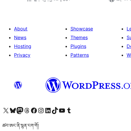
About
Showcase
L
News
Themes
S
Hosting
Plugins
D
Privacy
Patterns
W
Visit our X (formerly Twitter) account
Visit our Bluesky account
Visit our Mastodon account
Visit our Threads account
Visit our Facebook page
Visit our Instagram account
Visit our LinkedIn account
Visit our TikTok account
Visit our YouTube channel
Visit our Tumblr account
ཚབ་ཨང་ནི་སྙན་ངག་གོ།