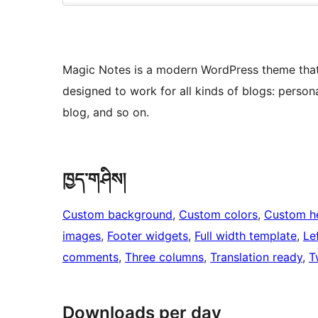
Magic Notes is a modern WordPress theme that c
designed to work for all kinds of blogs: personal
blog, and so on.
ཁྱད་གཤིས།
Custom background
, 
Custom colors
, 
Custom h
images
, 
Footer widgets
, 
Full width template
, 
Le
comments
, 
Three columns
, 
Translation ready
, 
T
Downloads per day