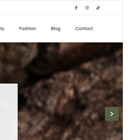
སྔོན་ལྟ།
ཕབ་ལེན།
ཐོན་རིམ།
1.6
Last updated
2026 ལོའི་ཟླ 5 ཚེས 29 ཉིན།
Active installations
60+
WordPress version
5.1
PHP version
5.6
Theme homepage