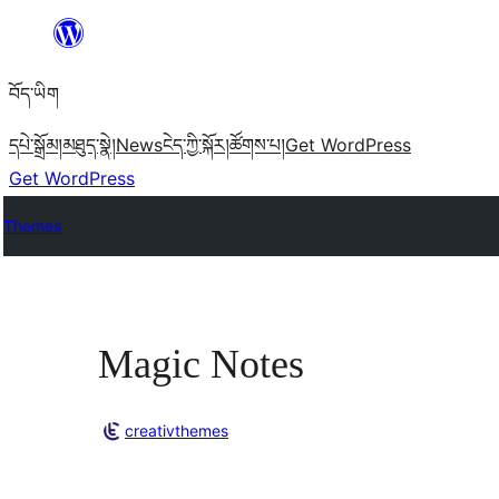
Skip
to
བོད་ཡིག
content
དཔེ་སྒྲོམ།
མཐུད་སྣེ།
News
ངེད་ཀྱི་སྐོར།
ཚོགས་པ།
Get WordPress
Get WordPress
Themes
Magic Notes
creativthemes