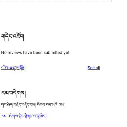
གདེང་འཇོག
No reviews have been submitted yet.
reviews
ངའི་མཆན་ཁ་སྣོན།
See all
རམ་འདེགས།
གང་ཞིག་བརྗོད་འདོད་དམ། རོགས་རམ་མཁོ་འམ།
རམ་འདེགས་གླེང་སྟེགས་ལ་ལྟ་ཞིབ།