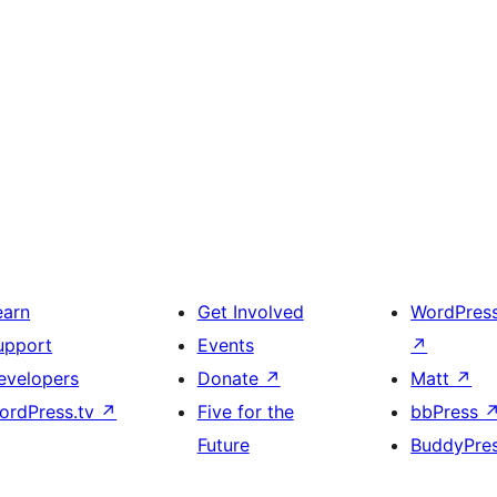
earn
Get Involved
WordPres
upport
Events
↗
evelopers
Donate
↗
Matt
↗
ordPress.tv
↗
Five for the
bbPress
Future
BuddyPre