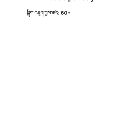
སྒྲིག་འཇུག་བྱས་ཚད:
60+