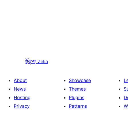
སྔོན་མ།
Zelia
About
Showcase
L
News
Themes
S
Hosting
Plugins
D
Privacy
Patterns
W