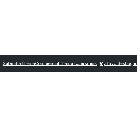
Submit a theme
Commercial theme companies
My favorites
Log in