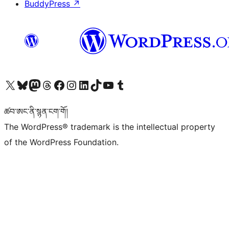
BuddyPress
↗
Visit our X (formerly Twitter) account
Visit our Bluesky account
Visit our Mastodon account
Visit our Threads account
Visit our Facebook page
Visit our Instagram account
Visit our LinkedIn account
Visit our TikTok account
Visit our YouTube channel
Visit our Tumblr account
ཚབ་ཨང་ནི་སྙན་ངག་གོ།
The WordPress® trademark is the intellectual property
of the WordPress Foundation.