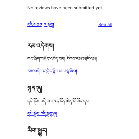
No reviews have been submitted yet.
reviews
ངའི་མཆན་ཁ་སྣོན།
See all
རམ་འདེགས།
གང་ཞིག་བརྗོད་འདོད་དམ། རོགས་རམ་མཁོ་འམ།
རམ་འདེགས་གླེང་སྟེགས་ལ་ལྟ་ཞིབ།
སྙན་ཞུ།
དཔེ་སྒྲོམ་འདི་ལ་གནད་དོན་ཆེན་པོ་ཡོད་དམ།
དཔེ་སྒྲོམ་འདི་སྙན་ཞུ།
ཡིག་སྒྱུར།