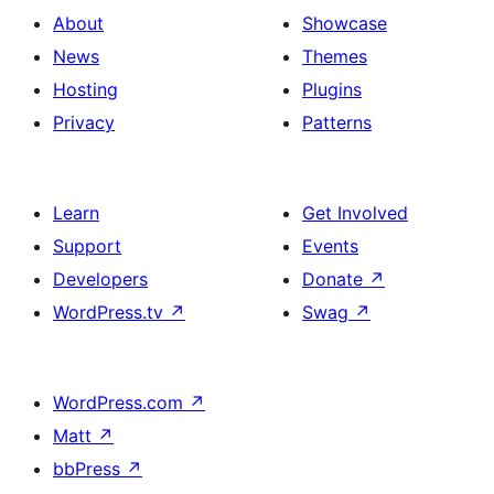
About
Showcase
News
Themes
Hosting
Plugins
Privacy
Patterns
Learn
Get Involved
Support
Events
Developers
Donate
↗
WordPress.tv
↗
Swag
↗
WordPress.com
↗
Matt
↗
bbPress
↗