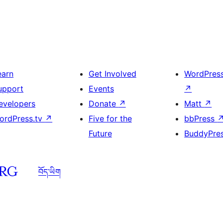
earn
Get Involved
WordPres
upport
Events
↗
evelopers
Donate
↗
Matt
↗
ordPress.tv
↗
Five for the
bbPress
Future
BuddyPre
བོད་ཡིག