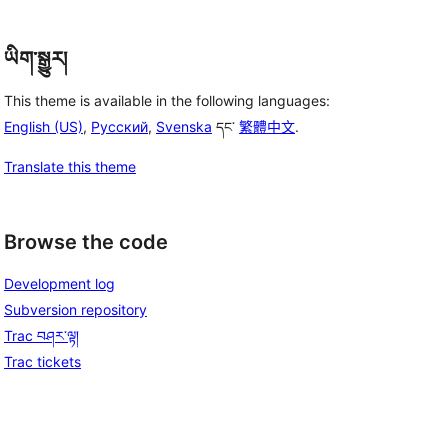
ཡིག་སྒྱུར།
This theme is available in the following languages:
English (US)
,
Русский
,
Svenska
དང་
繁體中文
.
Translate this theme
Browse the code
Development log
Subversion repository
Trac བཤར་ལྟ།
Trac tickets