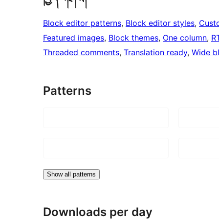
Block editor patterns
, 
Block editor styles
, 
Cust
Featured images
, 
Block themes
, 
One column
, 
R
Threaded comments
, 
Translation ready
, 
Wide b
Patterns
Show all patterns
Downloads per day