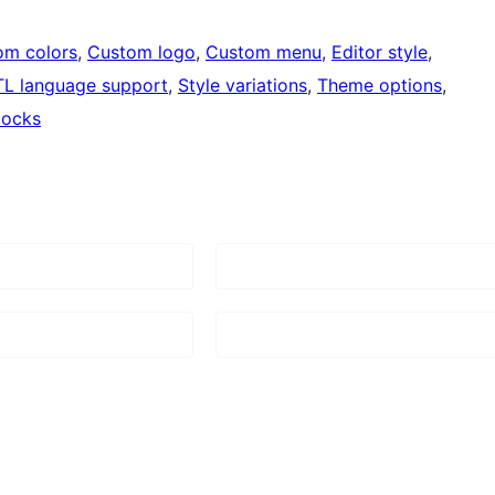
om colors
, 
Custom logo
, 
Custom menu
, 
Editor style
, 
TL language support
, 
Style variations
, 
Theme options
, 
locks