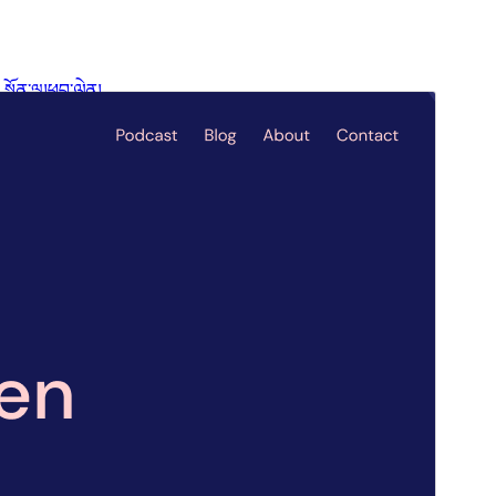
སྔོན་ལྟ།
ཕབ་ལེན།
འདི་ནི
Blockbase
ཡི་བུ་རྒྱུད་དཔེ་སྒྲོམ་ཡིན།
ཐོན་རིམ།
1.1.57
Last updated
2024 ལོའི་ཟླ 10 ཚེས 8 ཉིན།
Active installations
300+
WordPress version
5.7
PHP version
5.7
Theme homepage