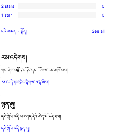
0
reviews
2 stars
0
star
3-
0
reviews
1 star
0
star
2-
0
reviews
star
1-
reviews
ངའི་མཆན་ཁ་སྣོན།
See all
reviews
star
reviews
རམ་འདེགས།
གང་ཞིག་བརྗོད་འདོད་དམ། རོགས་རམ་མཁོ་འམ།
རམ་འདེགས་གླེང་སྟེགས་ལ་ལྟ་ཞིབ།
སྙན་ཞུ།
དཔེ་སྒྲོམ་འདི་ལ་གནད་དོན་ཆེན་པོ་ཡོད་དམ།
དཔེ་སྒྲོམ་འདི་སྙན་ཞུ།