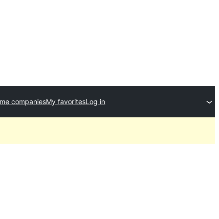
eme companies
My favorites
Log in