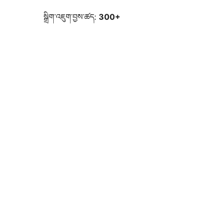
སྒྲིག་འཇུག་བྱས་ཚད:
300+