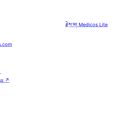
རྗེས་མ།
Medicos Lite
s.com
↗
ss
↗