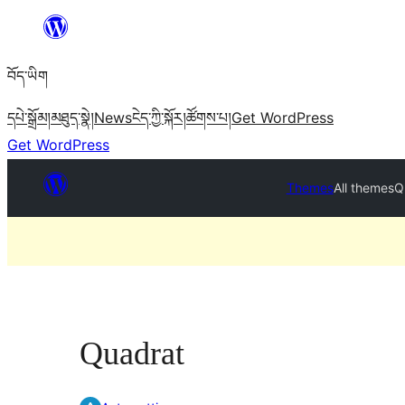
Skip
to
བོད་ཡིག
content
དཔེ་སྒྲོམ།
མཐུད་སྣེ།
News
ངེད་ཀྱི་སྐོར།
ཚོགས་པ།
Get WordPress
Get WordPress
Themes
All themes
Q
Quadrat