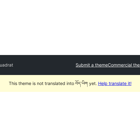
uadrat
Submit a theme
Commercial th
This theme is not translated into བོད་ཡིག yet.
Help translate it!