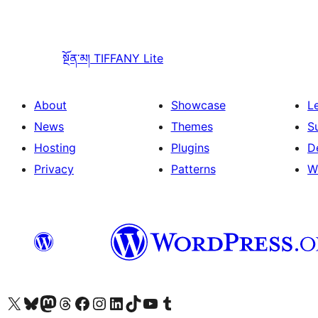
སྔོན་མ།
TIFFANY Lite
About
Showcase
L
News
Themes
S
Hosting
Plugins
D
Privacy
Patterns
W
Visit our X (formerly Twitter) account
Visit our Bluesky account
Visit our Mastodon account
Visit our Threads account
Visit our Facebook page
Visit our Instagram account
Visit our LinkedIn account
Visit our TikTok account
Visit our YouTube channel
Visit our Tumblr account